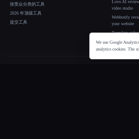
Lovo AI review:
按受众分类的工具
video studio
2026 年顶级工具
Webbotify revi
提交工具
your website
Translate.video
subtitles in 75
We use Google Analytics 
analytics cookies. The s
所有类别
🎨
图像与视觉
🎬
视频
🌄 AI 艺术与插画
🎬 图像到视频动画
🎲 动画和 3D 建模
📲 抖音和短片创作者
😎 化身
🎞️ 文字转视频
🔁 图像到图像的变化
🎬 视频编辑
🔬 图像升频器
🎤 视频配音和翻译