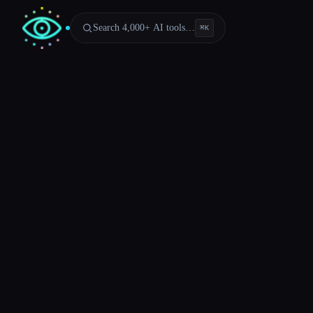
Search 4,000+ AI tools…
⌘
K
Esc