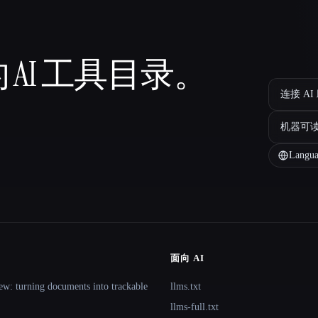
 AI 工具目录。
连接 AI
机器可
Langua
面向 AI
ew: turning documents into trackable
llms.txt
llms-full.txt