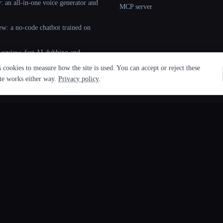
 an all-in-one voice generator and
MCP server
ew: a no-code chatbot trained on
 review: fast AI dubbing and
+ languages
cookies to measure how the site is used. You can accept or reject these
ite works either way.
Privacy policy
.
🎧
音频与语音
✍️
文字与写作
🎼 AI 歌曲和音乐生成器
🕵️ AI 探测
🎙️ 播客工具
📄 PDF 和文
📝🔉 文字转语音
📖 书籍和小
🇺🇳 翻译和成绩单
📠 内容生成
☎️ 语音代理和电话机器人
✍️ 写作助理