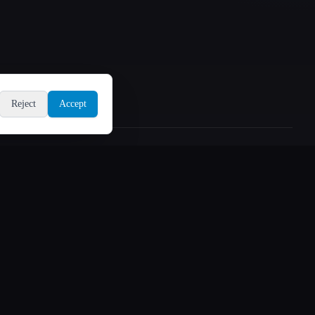
Reject
Accept
💻
代码与开发
器和人性化器
🛠️ Vibe 编码和应用程序生成器
档工具
🦾 代理编码
说作家
🔌 插件和扩展
和搜索引擎优化
🗄️ 数据库和 SQL 助手
📱 移动应用程序生成器