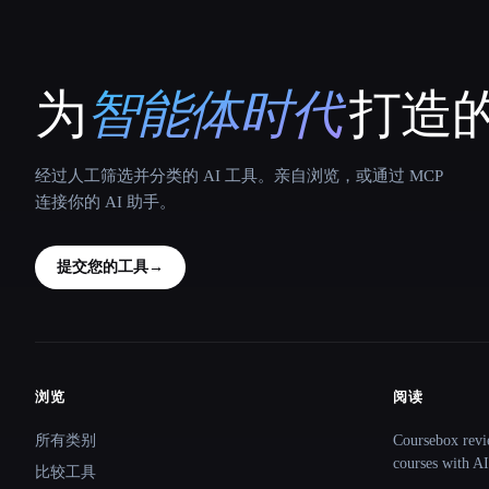
为
智能体时代
打造的
That AI Collection
经过人工筛选并分类的 AI 工具。亲自浏览，或通过 MCP
连接你的 AI 助手。
提交您的工具
→
浏览
阅读
Site navigation
所有类别
Coursebox revi
courses with AI
比较工具