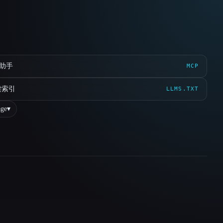
 助手
MCP
读索引
LLMS.TXT
ge
▾