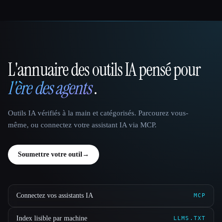
L'annuaire des outils IA pensé pour
That AI Collection
l'ère des agents
.
Outils IA vérifiés à la main et catégorisés. Parcourez vous-
même, ou connectez votre assistant IA via MCP.
Soumettre votre outil
→
Connectez vos assistants IA
MCP
Index lisible par machine
LLMS.TXT