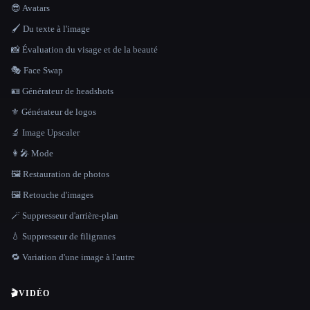
😎 Avatars
🖌️ Du texte à l'image
📸 Évaluation du visage et de la beauté
🎭 Face Swap
🪪 Générateur de headshots
⚜️ Générateur de logos
🔬 Image Upscaler
👩‍🎤 Mode
🖼️ Restauration de photos
🖼️ Retouche d'images
🪄 Suppresseur d'arrière-plan
💧 Suppresseur de filigranes
🔁 Variation d'une image à l'autre
🎬
VIDÉO