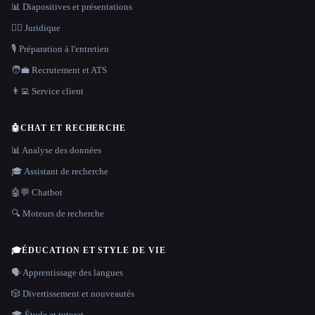
📊 Diapositives et présentations
👩‍⚖️ Juridique
🎙️ Préparation à l'entretien
🧑‍💼 Recrutement et ATS
👨‍💻 Service client
🤖
CHAT ET RECHERCHE
📊 Analyse des données
🎓 Assistant de recherche
🤖💬 Chatbot
🔍 Moteurs de recherche
🎓
ÉDUCATION ET STYLE DE VIE
🗣️ Apprentissage des langues
🎲 Divertissement et nouveautés
🎓 Étude et tutorat