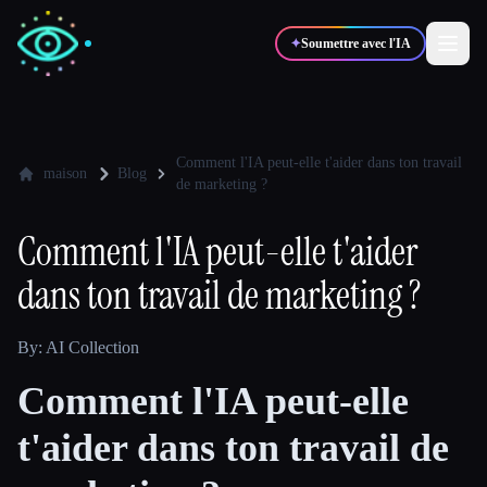
✦
Soumettre avec l'IA
✍️
🎨
Auteurs
Designers
Comment l'IA peut-elle t'aider dans ton travail
maison
Blog
de marketing ?
💻
📈
Développeurs
Marketeurs
Comment l'IA peut-elle t'aider
dans ton travail de marketing ?
🎓
🎬
Étudiants
Créateurs
By: AI Collection
Comment l'IA peut-elle
Blog
t'aider dans ton travail de
Comparer les outils