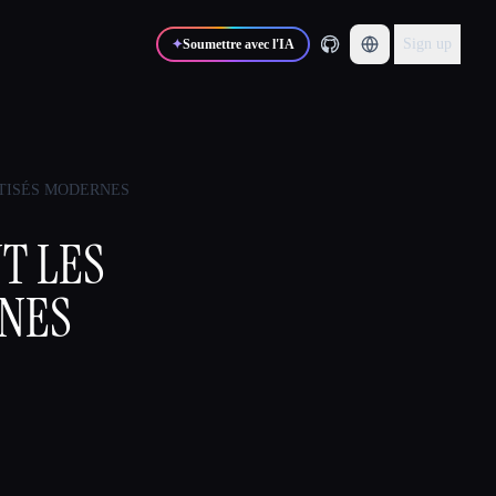
Sign up
✦
Soumettre avec l'IA
TISÉS MODERNES
T LES
NES