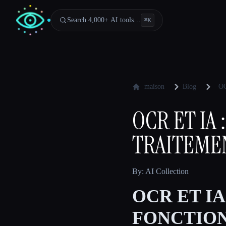
Search 4,000+ AI tools…
⌘
K
maison
Blog
O
OCR ET IA
TRAITEME
By: AI Collection
OCR ET I
FONCTION