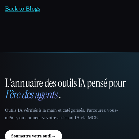
Back to Blogs
L'annuaire des outils IA pensé pour
That AI Collection
l'ère des agents
.
Outils IA vérifiés à la main et catégorisés. Parcourez vous-
même, ou connectez votre assistant IA via MCP.
Soumettre votre outil
→