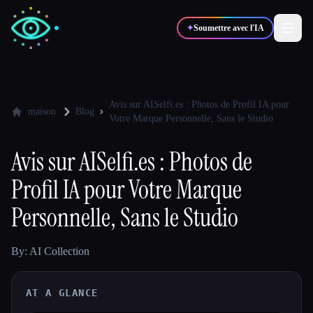
✦
Soumettre avec l'IA
✍️
🎨
Auteurs
Designers
Avis sur AISelfi.es : Photos de Profil IA pour
maison
Blog
Votre Marque Personnelle, Sans le Studio
💻
📈
Développeurs
Marketeurs
Avis sur AISelfi.es : Photos de
Profil IA pour Votre Marque
🎓
🎬
Étudiants
Créateurs
Personnelle, Sans le Studio
By: AI Collection
Blog
AT A GLANCE
Comparer les outils