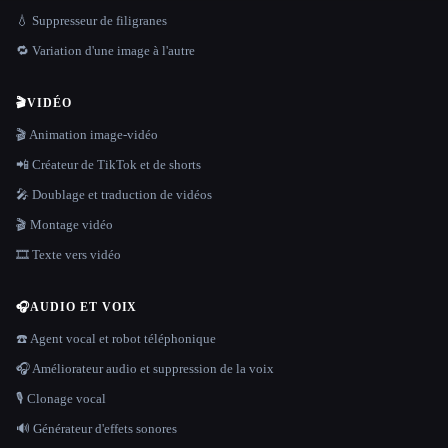
💧 Suppresseur de filigranes
🔁 Variation d'une image à l'autre
🎬
VIDÉO
🎬 Animation image-vidéo
📲 Créateur de TikTok et de shorts
🎤 Doublage et traduction de vidéos
🎬 Montage vidéo
🎞️ Texte vers vidéo
🎧
AUDIO ET VOIX
☎️ Agent vocal et robot téléphonique
🎧 Améliorateur audio et suppression de la voix
🎙️ Clonage vocal
🔊 Générateur d'effets sonores