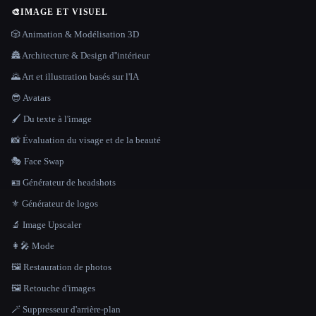
🎨
IMAGE ET VISUEL
🎲 Animation & Modélisation 3D
🏯 Architecture & Design d''intérieur
🌄 Art et illustration basés sur l'IA
😎 Avatars
🖌️ Du texte à l'image
📸 Évaluation du visage et de la beauté
🎭 Face Swap
🪪 Générateur de headshots
⚜️ Générateur de logos
🔬 Image Upscaler
👩‍🎤 Mode
🖼️ Restauration de photos
🖼️ Retouche d'images
🪄 Suppresseur d'arrière-plan