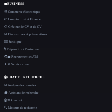
💼
BUSINESS
🛒 Commerce électronique
📈 Comptabilité et Finance
📋 Créateur de CV et de CV
📊 Diapositives et présentations
👩‍⚖️ Juridique
🎙️ Préparation à l'entretien
🧑‍💼 Recrutement et ATS
👨‍💻 Service client
🤖
CHAT ET RECHERCHE
📊 Analyse des données
🎓 Assistant de recherche
🤖💬 Chatbot
🔍 Moteurs de recherche