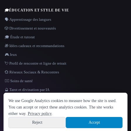
🎓
ÉDUCATION ET STYLE DE VIE
🗣️ Apprentissage des langues
🎲 Divertissement et nouveautés
🎓 Étude et tutorat
🎁 Idées cadeaux et recommandations
🎮 Jeux
💘 Profil de rencontre et ligne de retrait
💞 Réseaux Sociaux & Rencontres
👩‍⚕️ Soins de santé
🔮 Tarot et divination par IA
LANGUE
We use Google Analytics cookies to measure how the site is used.
English
español
Français
Русский
简体中文
You can accept or reject these analytics cookies. The site works
Hindi
either way.
Privacy policy
.
© 2026 That AI Collection. Tous droits réservés.
·
Conditions de service
·
Site information
politique de confidentialité
·
·
Built with Metatron ★
Reject
Accept
build de3d624c
Sign up