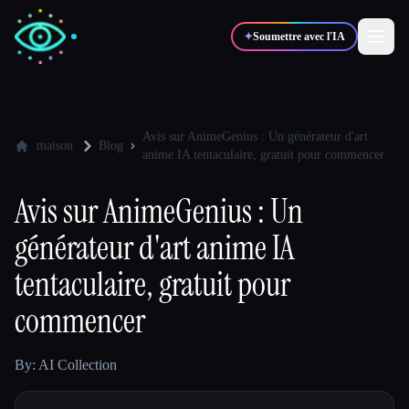
✦
Soumettre avec l'IA
✍️
🎨
Auteurs
Designers
Avis sur AnimeGenius : Un générateur d'art
maison
Blog
anime IA tentaculaire, gratuit pour commencer
💻
📈
Développeurs
Marketeurs
Avis sur AnimeGenius : Un
générateur d'art anime IA
🎓
🎬
Étudiants
Créateurs
tentaculaire, gratuit pour
commencer
Blog
By: AI Collection
Comparer les outils