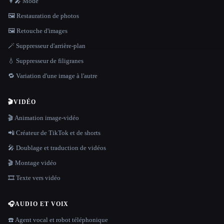
👩‍🎤 Mode
🖼️ Restauration de photos
🖼️ Retouche d'images
🪄 Suppresseur d'arrière-plan
💧 Suppresseur de filigranes
🔁 Variation d'une image à l'autre
🎬
VIDÉO
🎬 Animation image-vidéo
📲 Créateur de TikTok et de shorts
🎤 Doublage et traduction de vidéos
🎬 Montage vidéo
🎞️ Texte vers vidéo
🎧
AUDIO ET VOIX
☎️ Agent vocal et robot téléphonique