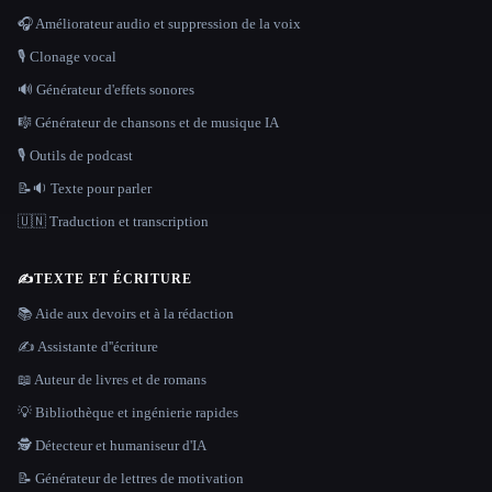
🎧 Améliorateur audio et suppression de la voix
🎙️ Clonage vocal
🔊 Générateur d'effets sonores
🎼 Générateur de chansons et de musique IA
🎙️ Outils de podcast
📝🔉 Texte pour parler
🇺🇳 Traduction et transcription
✍️
TEXTE ET ÉCRITURE
📚 Aide aux devoirs et à la rédaction
✍️ Assistante d''écriture
📖 Auteur de livres et de romans
💡 Bibliothèque et ingénierie rapides
🕵️ Détecteur et humaniseur d'IA
📝 Générateur de lettres de motivation