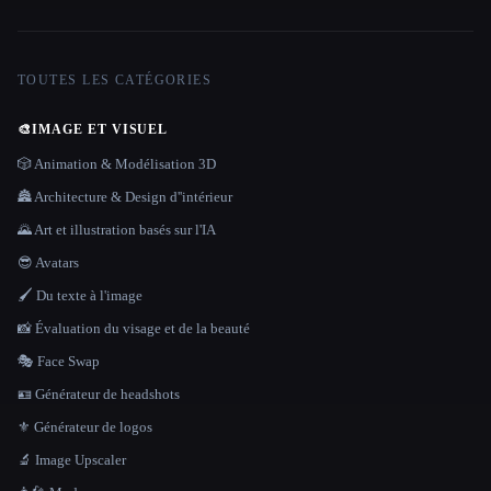
TOUTES LES CATÉGORIES
🎨
IMAGE ET VISUEL
🎲 Animation & Modélisation 3D
🏯 Architecture & Design d''intérieur
🌄 Art et illustration basés sur l'IA
😎 Avatars
🖌️ Du texte à l'image
📸 Évaluation du visage et de la beauté
🎭 Face Swap
🪪 Générateur de headshots
⚜️ Générateur de logos
🔬 Image Upscaler