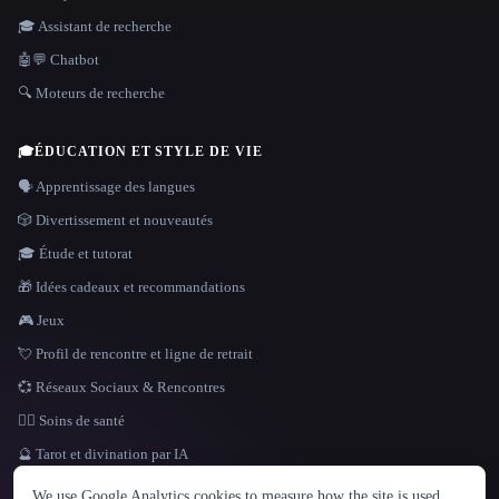
🎓 Assistant de recherche
🤖💬 Chatbot
🔍 Moteurs de recherche
🎓
ÉDUCATION ET STYLE DE VIE
🗣️ Apprentissage des langues
🎲 Divertissement et nouveautés
🎓 Étude et tutorat
🎁 Idées cadeaux et recommandations
🎮 Jeux
💘 Profil de rencontre et ligne de retrait
💞 Réseaux Sociaux & Rencontres
👩‍⚕️ Soins de santé
🔮 Tarot et divination par IA
LANGUE
We use Google Analytics cookies to measure how the site is used.