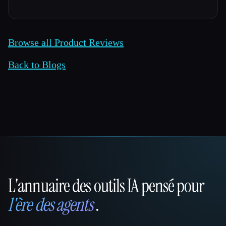
Browse all Product Reviews
Back to Blogs
L'annuaire des outils IA pensé pour
That AI Collection
l'ère des agents
.