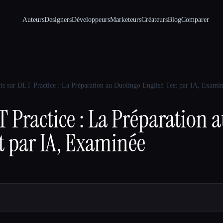
Auteurs
Designers
Développeurs
Marketeurs
Créateurs
Blog
Comparer
is sur DET Practice : La Préparation au Duolingo English Test par IA, Exami
T Practice : La Préparation 
t par IA, Examinée