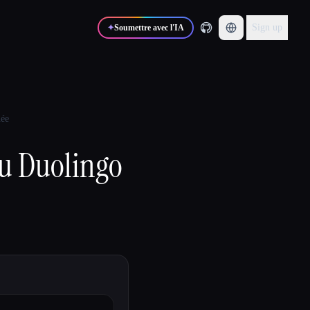
Sign up
✦
Soumettre avec l'IA
née
au Duolingo