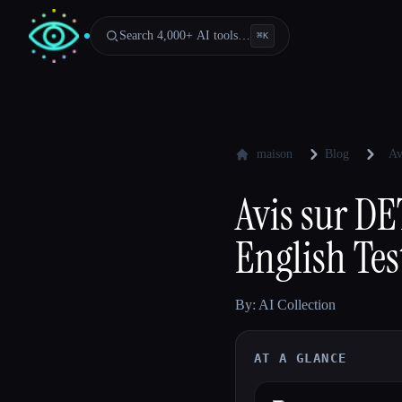
Search 4,000+ AI tools…
⌘
K
maison
Blog
Av
Avis sur DE
English Tes
By: AI Collection
AT A GLANCE