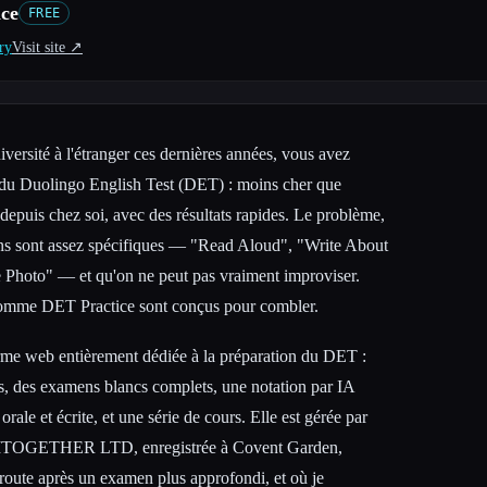
ce
FREE
ry
Visit site ↗︎
versité à l'étranger ces dernières années, vous avez
 du Duolingo English Test (DET) : moins cher que
epuis chez soi, avec des résultats rapides. Le problème,
ions sont assez spécifiques — "Read Aloud", "Write About
 Photo" — et qu'on ne peut pas vraiment improviser.
 comme DET Practice sont conçus pour combler.
rme web entièrement dédiée à la préparation du DET :
s, des examens blancs complets, une notation par IA
rale et écrite, et une série de cours. Elle est gérée par
, AITOGETHER LTD, enregistrée à Covent Garden,
a route après un examen plus approfondi, et où je