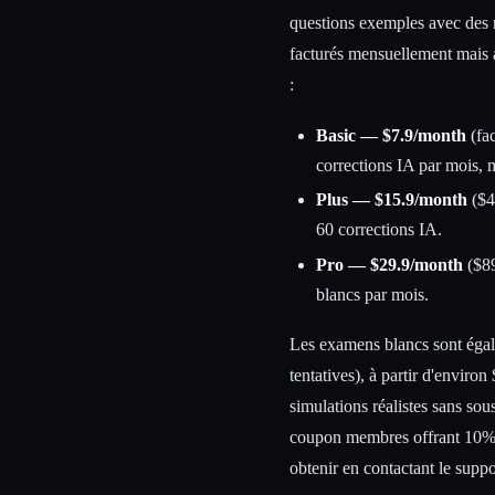
questions exemples avec des r
facturés mensuellement mais 
:
Basic — $7.9/month
(fac
corrections IA par mois, 
Plus — $15.9/month
($4
60 corrections IA.
Pro — $29.9/month
($89
blancs par mois.
Les examens blancs sont égale
tentatives), à partir d'envir
simulations réalistes sans sou
coupon membres offrant 10% d
obtenir en contactant le suppo