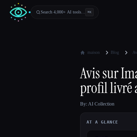
Search 4,000+ AI tools…
⌘
K
maison
Blog
Av
Avis sur Im
profil livré
By: AI Collection
AT A GLANCE