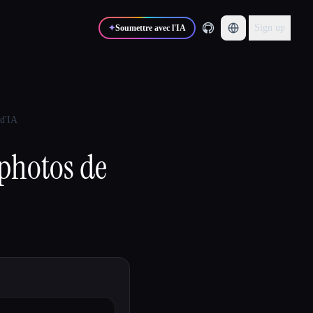
Sign up
✦
Soumettre avec l'IA
 d'IA
 photos de