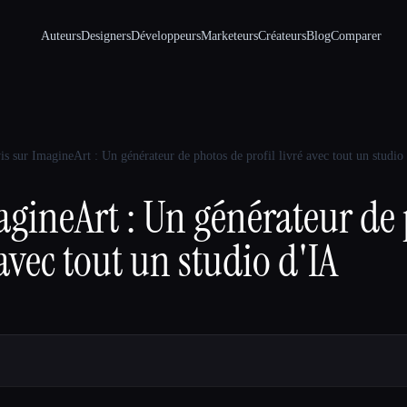
Auteurs
Designers
Développeurs
Marketeurs
Créateurs
Blog
Comparer
is sur ImagineArt : Un générateur de photos de profil livré avec tout un studio
agineArt : Un générateur de
 avec tout un studio d'IA