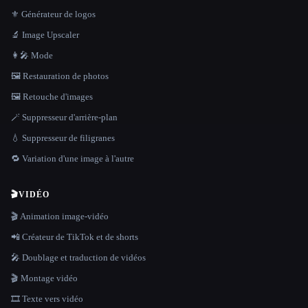
⚜️ Générateur de logos
🔬 Image Upscaler
👩‍🎤 Mode
🖼️ Restauration de photos
🖼️ Retouche d'images
🪄 Suppresseur d'arrière-plan
💧 Suppresseur de filigranes
🔁 Variation d'une image à l'autre
🎬
VIDÉO
🎬 Animation image-vidéo
📲 Créateur de TikTok et de shorts
🎤 Doublage et traduction de vidéos
🎬 Montage vidéo
🎞️ Texte vers vidéo