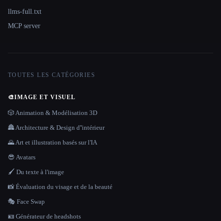
llms-full.txt
MCP server
TOUTES LES CATÉGORIES
🎨
IMAGE ET VISUEL
🎲 Animation & Modélisation 3D
🏯 Architecture & Design d''intérieur
🌄 Art et illustration basés sur l'IA
😎 Avatars
🖌️ Du texte à l'image
📸 Évaluation du visage et de la beauté
🎭 Face Swap
🪪 Générateur de headshots