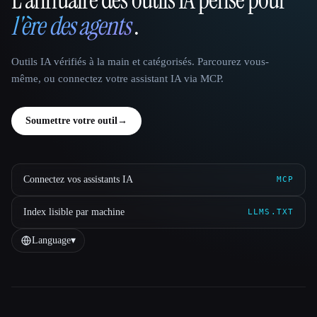
That AI Collection
l'ère des agents
.
Outils IA vérifiés à la main et catégorisés. Parcourez vous-
même, ou connectez votre assistant IA via MCP.
Soumettre votre outil
→
Connectez vos assistants IA
MCP
Index lisible par machine
LLMS.TXT
Language
▾