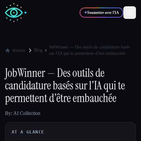
✦
Soumettre avec l'IA
✍️
🎨
Auteurs
Designers
JobWinner — Des outils de candidature basés
maison
Blog
sur l'IA qui te permettent d'être embauchée
💻
📈
Développeurs
Marketeurs
JobWinner — Des outils de
candidature basés sur l'IA qui te
🎓
🎬
Étudiants
Créateurs
permettent d'être embauchée
By: AI Collection
Blog
AT A GLANCE
Comparer les outils