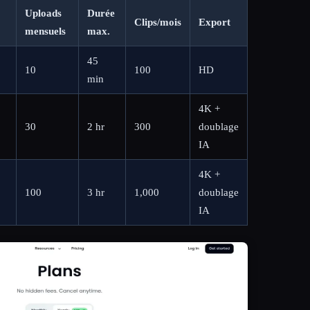
Uploads
Durée
Clips/mois
Export
mensuels
max.
45
10
100
HD
min
4K +
30
2 hr
300
doublage
IA
4K +
100
3 hr
1,000
doublage
IA