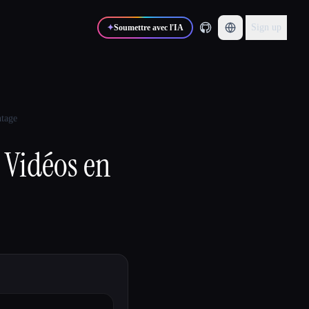
Sign up
✦
Soumettre avec l'IA
ntage
 Vidéos en