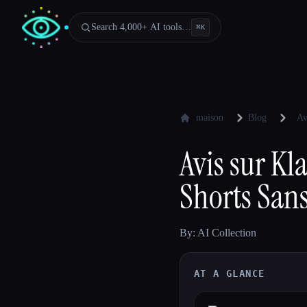
Search 4,000+ AI tools…
⌘
K
maison
Blog
Av
Avis sur Kl
Shorts San
By: AI Collection
AT A GLANCE