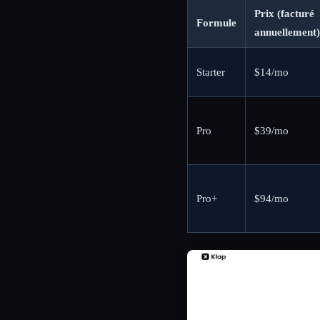
Prix (facturé
Formule
annuellement)
Starter
$14/mo
Pro
$39/mo
Pro+
$94/mo