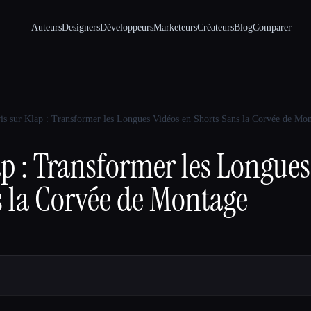
Auteurs
Designers
Développeurs
Marketeurs
Créateurs
Blog
Comparer
is sur Klap : Transformer les Longues Vidéos en Shorts Sans la Corvée de Mo
ap : Transformer les Longues
s la Corvée de Montage