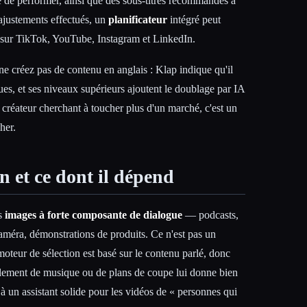
é de performer, ainsi que des sous-titres recommandés à
 ajustements effectués, un
planificateur
intégré peut
t sur TikTok, YouTube, Instagram et LinkedIn.
ne créez pas de contenu en anglais : Klap indique qu'il
gues, et ses niveaux supérieurs ajoutent le doublage par IA
 créateur cherchant à toucher plus d'un marché, c'est un
her.
en et ce dont il dépend
es
images à forte composante de dialogue
— podcasts,
caméra, démonstrations de produits. Ce n'est pas un
moteur de sélection est basé sur le contenu parlé, donc
lement de musique ou de plans de coupe lui donne bien
à un assistant solide pour les vidéos de « personnes qui