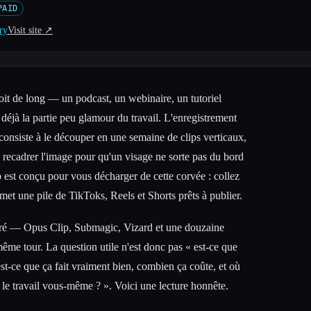
PAID
ry
Visit site ↗︎
oit de long — un podcast, un webinaire, un tutoriel
jà la partie peu glamour du travail. L'enregistrement
e consiste à le découper en une semaine de clips verticaux,
à recadrer l'image pour qu'un visage ne sorte pas du bord
 est conçu pour vous décharger de cette corvée : collez
met une pile de TikToks, Reels et Shorts prêts à publier.
bré — Opus Clip, Submagic, Vizard et une douzaine
même tour. La question utile n'est donc pas « est-ce que
st-ce que ça fait vraiment bien, combien ça coûte, et où
e le travail vous-même ? ». Voici une lecture honnête.