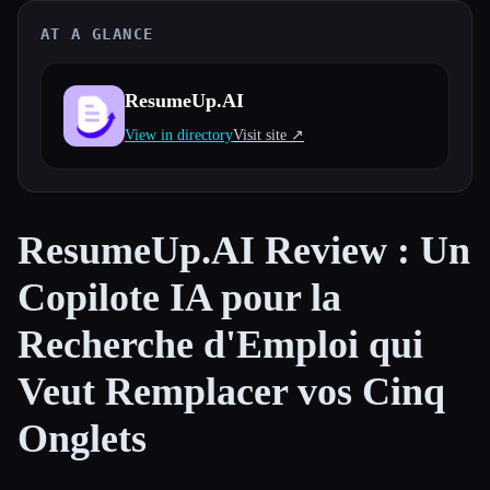
AT A GLANCE
Toutes les catégories
À propos
ResumeUp.AI
View in directory
Visit site ↗︎
ResumeUp.AI Review : Un
Copilote IA pour la
Recherche d'Emploi qui
Veut Remplacer vos Cinq
Onglets