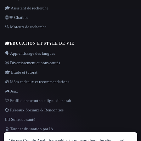
🎓 Assistant de recherche
🤖💬 Chatbot
🔍 Moteurs de recherche
🎓
ÉDUCATION ET STYLE DE VIE
🗣️ Apprentissage des langues
🎲 Divertissement et nouveautés
🎓 Étude et tutorat
🎁 Idées cadeaux et recommandations
🎮 Jeux
💘 Profil de rencontre et ligne de retrait
💞 Réseaux Sociaux & Rencontres
👩‍⚕️ Soins de santé
🔮 Tarot et divination par IA
LANGUE
We use Google Analytics cookies to measure how the site is used.