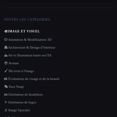
TOUTES LES CATÉGORIES
🎨
IMAGE ET VISUEL
🎲 Animation & Modélisation 3D
🏯 Architecture & Design d''intérieur
🌄 Art et illustration basés sur l'IA
😎 Avatars
🖌️ Du texte à l'image
📸 Évaluation du visage et de la beauté
🎭 Face Swap
🪪 Générateur de headshots
⚜️ Générateur de logos
🔬 Image Upscaler