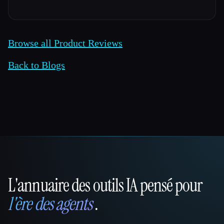
Browse all Product Reviews
Back to Blogs
L'annuaire des outils IA pensé pour
That AI Collection
l'ère des agents
.