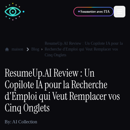
✦
Soumettre avec l'IA
✍️
🎨
Auteurs
Designers
ResumeUp.AI Review : Un Copilote IA pour la
maison
Blog
Recherche d'Emploi qui Veut Remplacer vos
Cinq Onglets
💻
📈
Développeurs
Marketeurs
ResumeUp.AI Review : Un
Copilote IA pour la Recherche
🎓
🎬
Étudiants
Créateurs
d'Emploi qui Veut Remplacer vos
Cinq Onglets
Blog
By: AI Collection
Comparer les outils