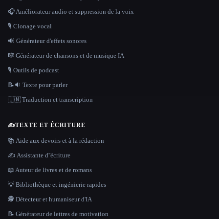
🎧 Améliorateur audio et suppression de la voix
🎙️ Clonage vocal
🔊 Générateur d'effets sonores
🎼 Générateur de chansons et de musique IA
🎙️ Outils de podcast
📝🔉 Texte pour parler
🇺🇳 Traduction et transcription
✍️
TEXTE ET ÉCRITURE
📚 Aide aux devoirs et à la rédaction
✍️ Assistante d''écriture
📖 Auteur de livres et de romans
💡 Bibliothèque et ingénierie rapides
🕵️ Détecteur et humaniseur d'IA
📝 Générateur de lettres de motivation