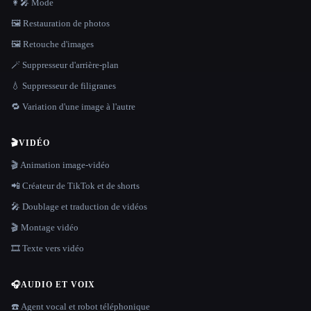
👩‍🎤 Mode
🖼️ Restauration de photos
🖼️ Retouche d'images
🪄 Suppresseur d'arrière-plan
💧 Suppresseur de filigranes
🔁 Variation d'une image à l'autre
🎬
VIDÉO
🎬 Animation image-vidéo
📲 Créateur de TikTok et de shorts
🎤 Doublage et traduction de vidéos
🎬 Montage vidéo
🎞️ Texte vers vidéo
🎧
AUDIO ET VOIX
☎️ Agent vocal et robot téléphonique