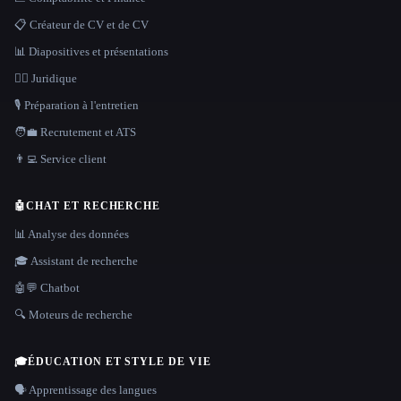
📋 Créateur de CV et de CV
📊 Diapositives et présentations
👩‍⚖️ Juridique
🎙️ Préparation à l'entretien
🧑‍💼 Recrutement et ATS
👨‍💻 Service client
🤖
CHAT ET RECHERCHE
📊 Analyse des données
🎓 Assistant de recherche
🤖💬 Chatbot
🔍 Moteurs de recherche
🎓
ÉDUCATION ET STYLE DE VIE
🗣️ Apprentissage des langues