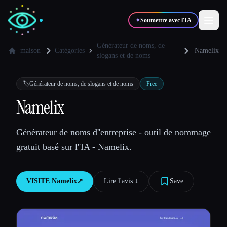
✦
Soumettre avec l'IA
Générateur de noms, de
maison
Catégories
Namelix
slogans et de noms
✍️
🎨
Auteurs
Designers
🏷️
Générateur de noms, de slogans et de noms
Free
Namelix
💻
📈
Développeurs
Marketeurs
Générateur de noms d''entreprise - outil de nommage
🎓
🎬
Étudiants
Créateurs
gratuit basé sur l''IA - Namelix.
VISITE
Namelix
↗︎
Lire l'avis ↓︎
Save
Blog
Comparer les outils