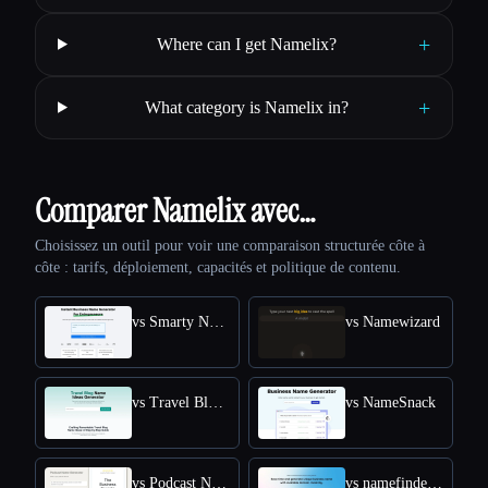
+
Where can I get Namelix?
+
What category is Namelix in?
Comparer Namelix avec…
Choisissez un outil pour voir une comparaison structurée côte à
côte : tarifs, déploiement, capacités et politique de contenu.
vs Smarty Names
vs Namewizard
vs Travel Blog Name Ideas Generator
vs NameSnack
vs Podcast Name Generator by Podcast Rocket
vs namefinder AI