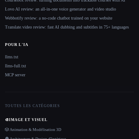
Coursebox review: turning documents into trackable courses with AI
Lovo AI review: an all-in-one voice generator and video studio
Webbotify review: a no-code chatbot trained on your website
Translate.video review: fast AI dubbing and subtitles in 75+ languages
POUR L'IA
llms.txt
llms-full.txt
MCP server
TOUTES LES CATÉGORIES
🎨
IMAGE ET VISUEL
🎲 Animation & Modélisation 3D
🏯 Architecture & Design d''intérieur