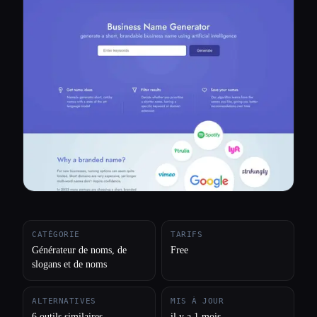
Toutes les catégories
À propos
CATÉGORIE
TARIFS
Générateur de noms, de
Free
slogans et de noms
ALTERNATIVES
MIS À JOUR
6 outils similaires
il y a 1 mois
Esc