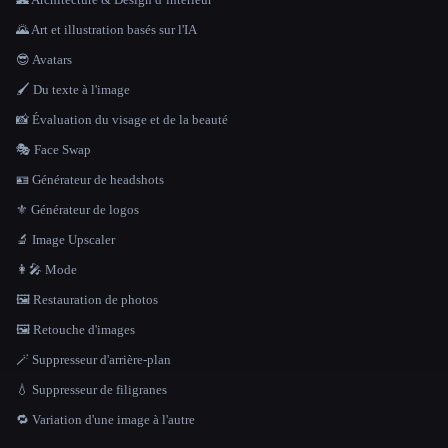
🌄 Art et illustration basés sur l'IA
😎 Avatars
🖌️ Du texte à l'image
📸 Évaluation du visage et de la beauté
🎭 Face Swap
🪪 Générateur de headshots
⚜️ Générateur de logos
🔬 Image Upscaler
👩‍🎤 Mode
🖼️ Restauration de photos
🖼️ Retouche d'images
🪄 Suppresseur d'arrière-plan
💧 Suppresseur de filigranes
🔁 Variation d'une image à l'autre