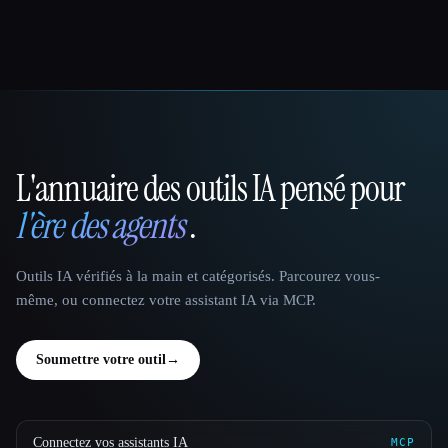
L'annuaire des outils IA pensé pour
That AI Collection
l'ère des agents
.
Outils IA vérifiés à la main et catégorisés. Parcourez vous-
même, ou connectez votre assistant IA via MCP.
Soumettre votre outil
→
Connectez vos assistants IA
MCP