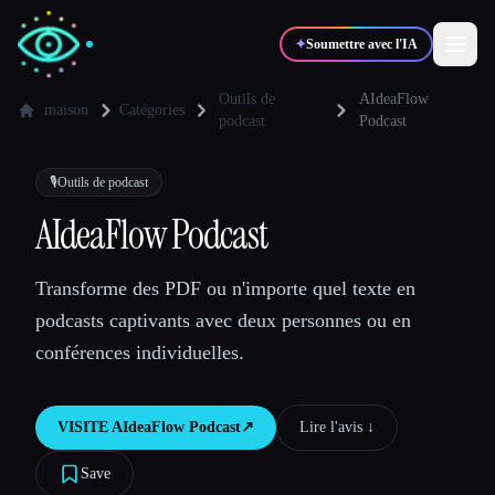
✦
Soumettre avec l'IA
Outils de
AIdeaFlow
maison
Catégories
podcast
Podcast
✍️
🎨
Auteurs
Designers
🎙️
Outils de podcast
AIdeaFlow Podcast
💻
📈
Développeurs
Marketeurs
Transforme des PDF ou n'importe quel texte en
🎓
🎬
Étudiants
Créateurs
podcasts captivants avec deux personnes ou en
conférences individuelles.
VISITE
AIdeaFlow Podcast
↗︎
Lire l'avis ↓︎
Blog
Save
Comparer les outils