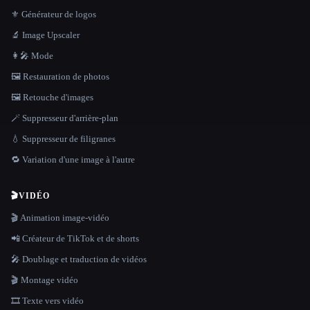
⚜️ Générateur de logos
🔬 Image Upscaler
👩‍🎤 Mode
🖼️ Restauration de photos
🖼️ Retouche d'images
🪄 Suppresseur d'arrière-plan
💧 Suppresseur de filigranes
🔁 Variation d'une image à l'autre
🎬
VIDÉO
🎬 Animation image-vidéo
📲 Créateur de TikTok et de shorts
🎤 Doublage et traduction de vidéos
🎬 Montage vidéo
🎞️ Texte vers vidéo