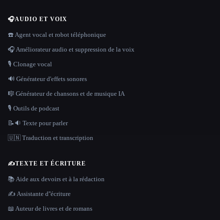
🎧
AUDIO ET VOIX
☎️ Agent vocal et robot téléphonique
🎧 Améliorateur audio et suppression de la voix
🎙️ Clonage vocal
🔊 Générateur d'effets sonores
🎼 Générateur de chansons et de musique IA
🎙️ Outils de podcast
📝🔉 Texte pour parler
🇺🇳 Traduction et transcription
✍️
TEXTE ET ÉCRITURE
📚 Aide aux devoirs et à la rédaction
✍️ Assistante d''écriture
📖 Auteur de livres et de romans