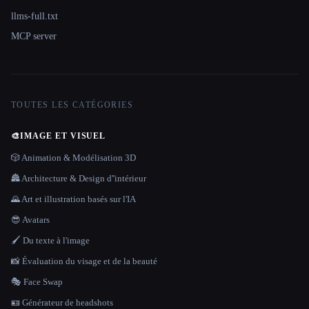
llms-full.txt
MCP server
TOUTES LES CATÉGORIES
🎨
IMAGE ET VISUEL
🎲 Animation & Modélisation 3D
🏯 Architecture & Design d''intérieur
🌄 Art et illustration basés sur l'IA
😎 Avatars
🖌️ Du texte à l'image
📸 Évaluation du visage et de la beauté
🎭 Face Swap
🪪 Générateur de headshots