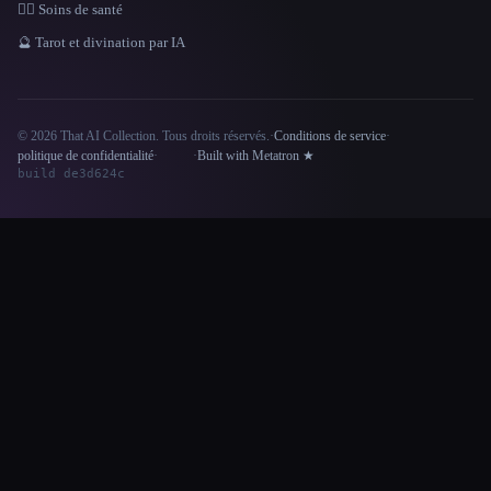
👩‍⚕️ Soins de santé
🔮 Tarot et divination par IA
© 2026 That AI Collection. Tous droits réservés.
·
Conditions de service
·
Site information
politique de confidentialité
·
·
Built with Metatron ★
build de3d624c