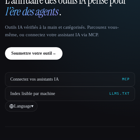
That AI Collection
l'ère des agents
.
Outils IA vérifiés à la main et catégorisés. Parcourez vous-
même, ou connectez votre assistant IA via MCP.
Soumettre votre outil
→
Connectez vos assistants IA
MCP
Index lisible par machine
LLMS.TXT
Language
▾