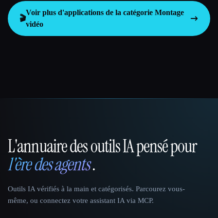
Voir plus d'applications de la catégorie
Montage
🎬
vidéo
L'annuaire des outils IA pensé pour
That AI Collection
l'ère des agents
.
Outils IA vérifiés à la main et catégorisés. Parcourez vous-
même, ou connectez votre assistant IA via MCP.