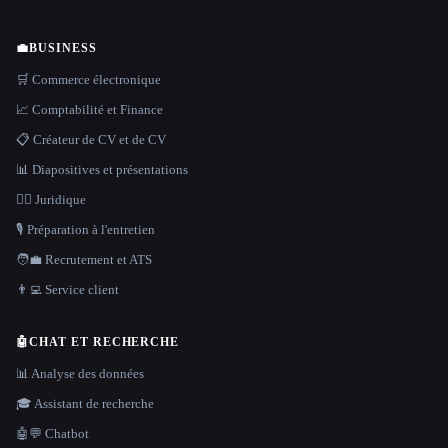
💼
BUSINESS
🛒 Commerce électronique
📈 Comptabilité et Finance
📋 Créateur de CV et de CV
📊 Diapositives et présentations
👩‍⚖️ Juridique
🎙️ Préparation à l'entretien
🧑‍💼 Recrutement et ATS
👨‍💻 Service client
🤖
CHAT ET RECHERCHE
📊 Analyse des données
🎓 Assistant de recherche
🤖💬 Chatbot