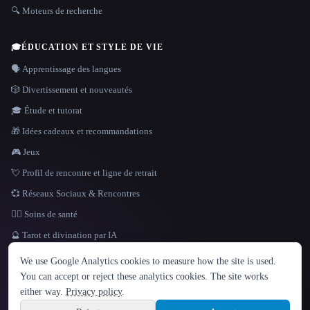
🔍 Moteurs de recherche
🎓
ÉDUCATION ET STYLE DE VIE
🗣️ Apprentissage des langues
🎲 Divertissement et nouveautés
🎓 Étude et tutorat
🎁 Idées cadeaux et recommandations
🎮 Jeux
💘 Profil de rencontre et ligne de retrait
💞 Réseaux Sociaux & Rencontres
👩‍⚕️ Soins de santé
🔮 Tarot et divination par IA
LANGUE
We use Google Analytics cookies to measure how the site is used.
English
español
Français
Русский
简体中文
You can accept or reject these analytics cookies. The site works
Hindi
either way.
Privacy policy
.
© 2026 That AI Collection. Tous droits réservés.
·
Conditions de service
·
Site information
politique de confidentialité
·
·
Built with Metatron ★