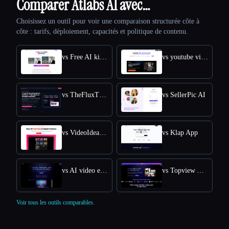
Comparer Atlabs AI avec…
Choisissez un outil pour voir une comparaison structurée côte à
côte : tarifs, déploiement, capacités et politique de contenu.
vs Free AI kissing video generator
vs youtube video downloader
vs TheFluxTrain
vs SellerPic AI
vs VideoIdeas AI
vs Klap App
vs AI video editor
vs Topview AI URL to Video
Voir tous les outils comparables.