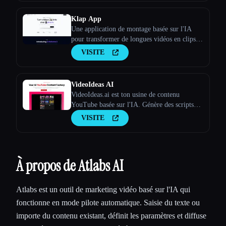
Klap App
Une application de montage basée sur l'IA
pour transformer de longues vidéos en clips
viraux
VISITE
VideoIdeas AI
VideoIdeas.ai est ton usine de contenu
YouTube basée sur l'IA. Génère des scripts
dignes d'un virus, de nouvelles idées de
VISITE
vidéos et du contenu captivant en quelques
minutes.
À propos de Atlabs AI
Atlabs est un outil de marketing vidéo basé sur l'IA qui
fonctionne en mode pilote automatique. Saisie du texte ou
importe du contenu existant, définit les paramètres et diffuse