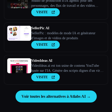
Studio de production d'IA agentic pour des
personnages, des flux de travail et des vidéos
cohérents
VISITE
SellerPic AI
SellerPic : modèles de mode IA et générateur
d'images et de vidéos de produits
VISITE
VideoIdeas AI
VideoIdeas.ai est ton usine de contenu YouTube
basée sur l'IA. Génère des scripts dignes d'un virus,
de nouvelles idées de vidéos et du contenu captivant
VISITE
en quelques minutes.
Voir toutes les alternatives à Atlabs AI →