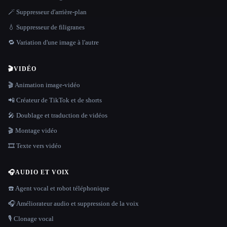
🪄 Suppresseur d'arrière-plan
💧 Suppresseur de filigranes
🔁 Variation d'une image à l'autre
🎬
VIDÉO
🎬 Animation image-vidéo
📲 Créateur de TikTok et de shorts
🎤 Doublage et traduction de vidéos
🎬 Montage vidéo
🎞️ Texte vers vidéo
🎧
AUDIO ET VOIX
☎️ Agent vocal et robot téléphonique
🎧 Améliorateur audio et suppression de la voix
🎙️ Clonage vocal