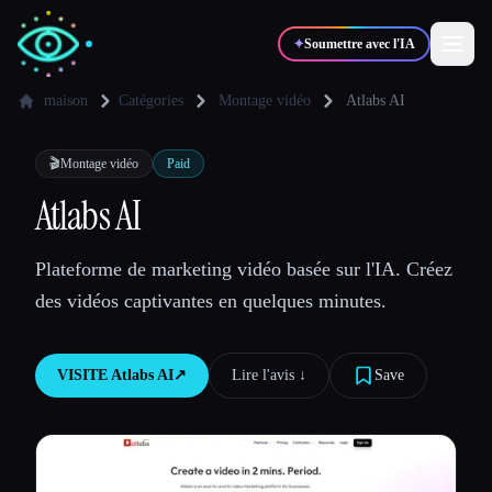
✦
Soumettre avec l'IA
maison
Catégories
Montage vidéo
Atlabs AI
✍️
🎨
Auteurs
Designers
🎬
Montage vidéo
Paid
Atlabs AI
💻
📈
Développeurs
Marketeurs
Plateforme de marketing vidéo basée sur l'IA. Créez
des vidéos captivantes en quelques minutes.
🎓
🎬
Étudiants
Créateurs
VISITE
Atlabs AI
↗︎
Lire l'avis ↓︎
Save
Blog
Comparer les outils