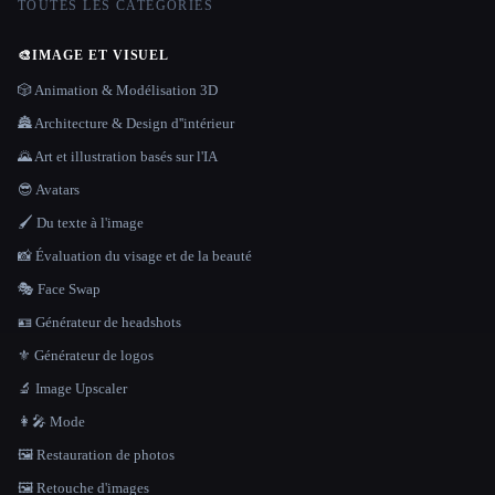
TOUTES LES CATÉGORIES
🎨
IMAGE ET VISUEL
🎲 Animation & Modélisation 3D
🏯 Architecture & Design d''intérieur
🌄 Art et illustration basés sur l'IA
😎 Avatars
🖌️ Du texte à l'image
📸 Évaluation du visage et de la beauté
🎭 Face Swap
🪪 Générateur de headshots
⚜️ Générateur de logos
🔬 Image Upscaler
👩‍🎤 Mode
🖼️ Restauration de photos
🖼️ Retouche d'images