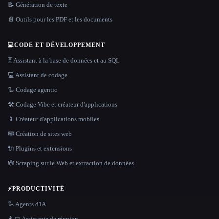
📝 Génération de texte
📄 Outils pour les PDF et les documents
💻
CODE ET DÉVELOPPEMENT
🗄️ Assistant à la base de données et au SQL
💻 Assistant de codage
🦾 Codage agentic
🛠️ Codage Vibe et créateur d'applications
📱 Créateur d'applications mobiles
🕸 Création de sites web
🔌 Plugins et extensions
🕸️ Scraping sur le Web et extraction de données
⚡
PRODUCTIVITÉ
🦾 Agents d'IA
👨‍💻 Assistante de réunion