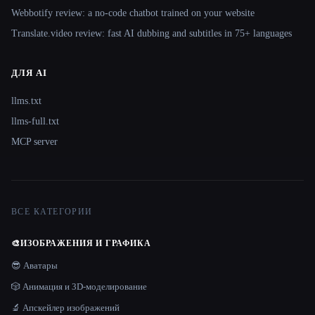
Webbotify review: a no-code chatbot trained on your website
Translate.video review: fast AI dubbing and subtitles in 75+ languages
ДЛЯ AI
llms.txt
llms-full.txt
MCP server
ВСЕ КАТЕГОРИИ
🎨
ИЗОБРАЖЕНИЯ И ГРАФИКА
😎 Аватары
🎲 Анимация и 3D-моделирование
🔬 Апскейлер изображений