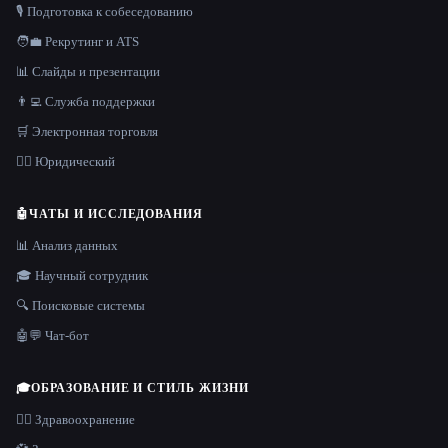
🎙️ Подготовка к собеседованию
🧑‍💼 Рекрутинг и ATS
📊 Слайды и презентации
👨‍💻 Служба поддержки
🛒 Электронная торговля
👩‍⚖️ Юридический
🤖
ЧАТЫ И ИССЛЕДОВАНИЯ
📊 Анализ данных
🎓 Научный сотрудник
🔍 Поисковые системы
🤖💬 Чат-бот
🎓
ОБРАЗОВАНИЕ И СТИЛЬ ЖИЗНИ
👩‍⚕️ Здравоохранение