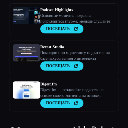
Podcast Highlights
Основные моменты подкаста:
погружайтесь глубже, меньше слушайте
ПОСЕЩАТЬ
Recast Studio
Помощник по маркетингу подкастов на
базе искусственного интеллекта
ПОСЕЩАТЬ
Digest.fm
Digest.fm — создавайте подкасты на
основе своего контента на основе
искусственного интеллекта и запускайте
ПОСЕЩАТЬ
их на Spotify, YouTube и Apple Podcasts за
считанные минуты.