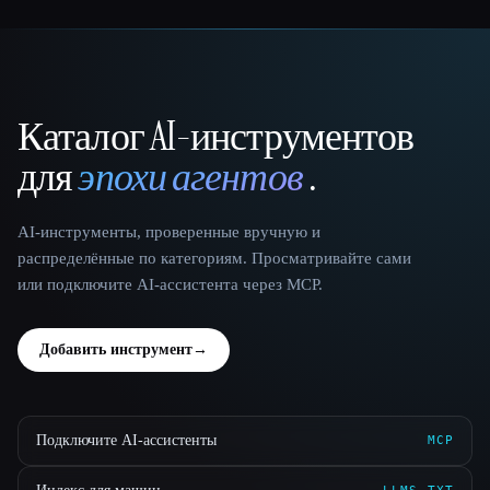
Каталог AI-инструментов
That AI Collection
для
эпохи агентов
.
AI-инструменты, проверенные вручную и
распределённые по категориям. Просматривайте сами
или подключите AI-ассистента через MCP.
Добавить инструмент
→
Подключите AI-ассистенты
MCP