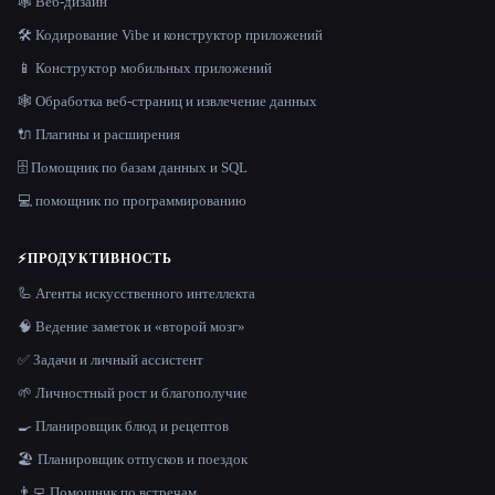
🕸 Веб-дизайн
🛠️ Кодирование Vibe и конструктор приложений
📱 Конструктор мобильных приложений
🕸️ Обработка веб-страниц и извлечение данных
🔌 Плагины и расширения
🗄️ Помощник по базам данных и SQL
💻 помощник по программированию
⚡
ПРОДУКТИВНОСТЬ
🦾 Агенты искусственного интеллекта
🧠 Ведение заметок и «второй мозг»
✅ Задачи и личный ассистент
🌱 Личностный рост и благополучие
🍳 Планировщик блюд и рецептов
🏖 Планировщик отпусков и поездок
👨‍💻 Помощник по встречам