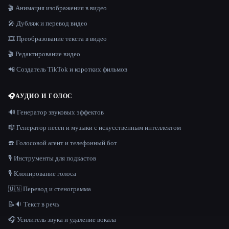
🎬 Анимация изображения в видео
🎤 Дубляж и перевод видео
🎞️ Преобразование текста в видео
🎬 Редактирование видео
📲 Создатель TikTok и коротких фильмов
🎧
АУДИО И ГОЛОС
🔊 Генератор звуковых эффектов
🎼 Генератор песен и музыки с искусственным интеллектом
☎️ Голосовой агент и телефонный бот
🎙️ Инструменты для подкастов
🎙️ Клонирование голоса
🇺🇳 Перевод и стенограмма
📝🔉 Текст в речь
🎧 Усилитель звука и удаление вокала