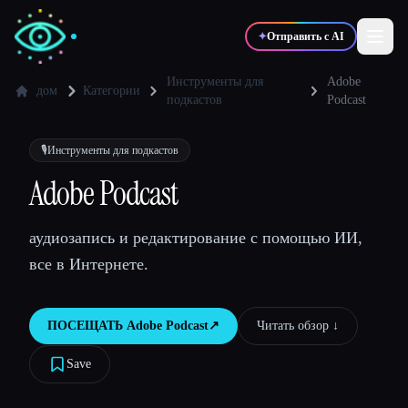
✦
Отправить с AI
Инструменты для
Adobe
дом
Категории
подкастов
Podcast
✍️
🎨
Писатели
Дизайнеры
🎙️
Инструменты для подкастов
Adobe Podcast
💻
📈
Разработчики
Маркетологи
аудиозапись и редактирование с помощью ИИ,
🎓
🎬
Студенты
Креаторы
все в Интернете.
ПОСЕЩАТЬ
Adobe Podcast
↗︎
Читать обзор ↓︎
Блог
Save
Сравнить инструменты