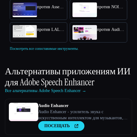
против Assemblyai
против NOISE REMOVER
против LALAL AI Voice Cleaner
против Audio Muse
Посмотреть все сопоставимые инструменты.
Альтернативы приложениям ИИ
для
Adobe Speech Enhancer
Все альтернативы Adobe Speech Enhancer →
Audio Enhancer
Audio Enhancer - усилитель звука с
искусственным интеллектом для музыкантов,
подкастов, интервью и многого другого.
ПОСЕЩАТЬ