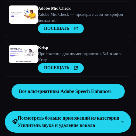
Adobe Mic Check
Adobe Mic Check — проверьте свой микрофон
бесплатно
ПОСЕЩАТЬ
Krisp
Приложение для шумоподавления №1 в мире -
Krisp
ПОСЕЩАТЬ
Все альтернативы Adobe Speech Enhancer →
Посмотреть больше приложений из категории
🎧
Усилитель звука и удаление вокала