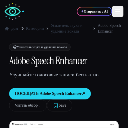
✦
Отправить с AI
Усилитель звука и
Adobe Speech
дом
Категории
удаление вокала
Enhancer
✍️
🎨
Писатели
Дизайнеры
🎧
Усилитель звука и удаление вокала
Adobe Speech Enhancer
💻
📈
Разработчики
Маркетологи
Улучшайте голосовые записи бесплатно.
🎓
🎬
Студенты
Креаторы
ПОСЕЩАТЬ
Adobe Speech Enhancer
↗︎
Читать обзор ↓︎
Save
Блог
Сравнить инструменты