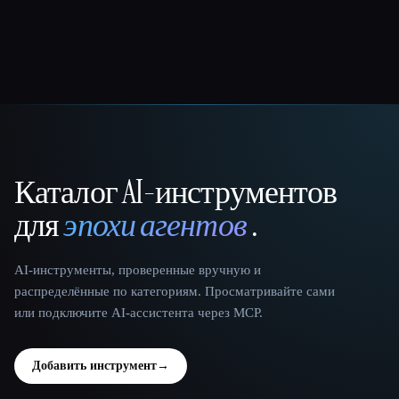
Каталог AI-инструментов
That AI Collection
для
эпохи агентов
.
AI-инструменты, проверенные вручную и
распределённые по категориям. Просматривайте сами
или подключите AI-ассистента через MCP.
Добавить инструмент
→