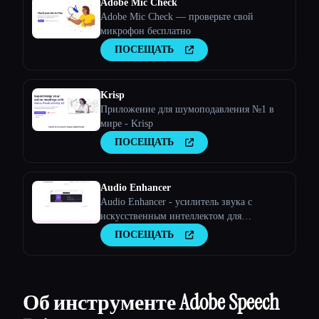
Adobe Mic Check
Adobe Mic Check — проверьте свой
микрофон бесплатно
ПОСЕЩАТЬ
Krisp
Приложение для шумоподавления №1 в
мире - Krisp
ПОСЕЩАТЬ
Audio Enhancer
Audio Enhancer - усилитель звука с
искусственным интеллектом для
музыкантов, подкастов, интервью и
ПОСЕЩАТЬ
многого другого.
Об инструменте Adobe Speech