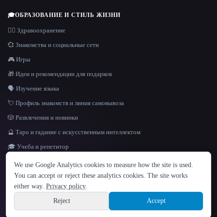
🎓
ОБРАЗОВАНИЕ И СТИЛЬ ЖИЗНИ
👩‍⚕️ Здравоохранение
💞 Знакомства и социальные сети
🎮 Игры
🎁 Идеи и рекомендации для подарков
🗣️ Изучение языка
💘 Профиль знакомств и линия самовывоза
🎲 Развлечения и новинки
🔮 Таро и гадание с искусственным интеллектом
🎓 Учеба и репетитор
ЯЗЫК
We use Google Analytics cookies to measure how the site is used.
English
español
Français
Русский
简体中文
You can accept or reject these analytics cookies. The site works
Hindi
either way.
Privacy policy
.
© 2026 That AI Collection. Все права защищены.
·
Условия предоставления услуг
·
Site information
политика конфиденциальности
·
·
Built with Metatron ★
Reject
Accept
build de3d624c
Sign up