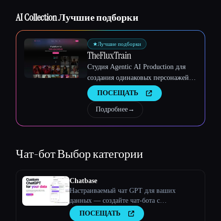
Esc
AI Collection Лучшие подборки
★
Лучшие подборки
TheFluxTrain
Студия Agentic AI Production для
создания одинаковых персонажей,
рабочих процессов и видео
ПОСЕЩАТЬ
Подробнее
→
Чат-бот
Выбор категории
Chatbase
Настраиваемый чат GPT для ваших
данных — создайте чат-бота с
искусственным интеллектом, обученного
ПОСЕЩАТЬ
вашим данным