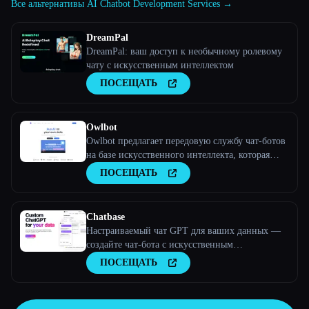
Все альтернативы AI Chatbot Development Services →
DreamPal
DreamPal: ваш доступ к необычному ролевому
чату с искусственным интеллектом
ПОСЕЩАТЬ
Owlbot
Owlbot предлагает передовую службу чат-ботов
на базе искусственного интеллекта, которая
легко интегрируется с вашими данными и
ПОСЕЩАТЬ
мгновенно отвечает вам, вашим клиентам или
вашей команде.
Chatbase
Настраиваемый чат GPT для ваших данных —
создайте чат-бота с искусственным
интеллектом, обученного вашим данным
ПОСЕЩАТЬ