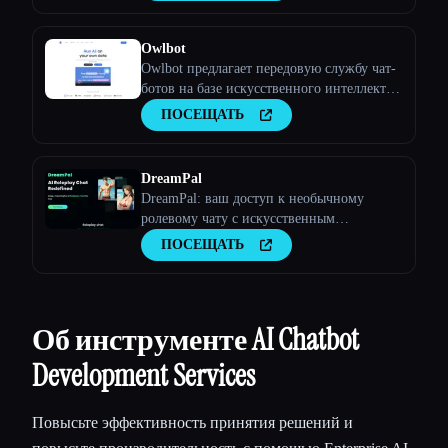
Owlbot
Owlbot предлагает передовую службу чат-
ботов на базе искусственного интеллекта,
которая легко интегрируется с вашими
ПОСЕЩАТЬ
данными и мгновенно отвечает вам,
вашим клиентам или вашей команде.
DreamPal
DreamPal: ваш доступ к необычному
ролевому чату с искусственным
интеллектом
ПОСЕЩАТЬ
Об инструменте AI Chatbot
Development Services
Повысьте эффективность принятия решений и