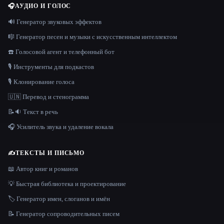
🎧
АУДИО И ГОЛОС
🔊 Генератор звуковых эффектов
🎼 Генератор песен и музыки с искусственным интеллектом
☎️ Голосовой агент и телефонный бот
🎙️ Инструменты для подкастов
🎙️ Клонирование голоса
🇺🇳 Перевод и стенограмма
📝🔉 Текст в речь
🎧 Усилитель звука и удаление вокала
✍️
ТЕКСТЫ И ПИСЬМО
📖 Автор книг и романов
💡 Быстрая библиотека и проектирование
🏷️ Генератор имен, слоганов и имён
📝 Генератор сопроводительных писем