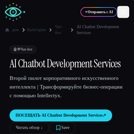
✦
Отправить с AI
Чат-
AI Chatbot Development
дом
Категории
бот
Services
✍️
🎨
Писатели
Дизайнеры
🤖💬
Чат-бот
AI Chatbot Development Services
💻
📈
Разработчики
Маркетологи
Второй пилот корпоративного искусственного
🎓
🎬
Студенты
Креаторы
интеллекта | Трансформируйте бизнес-операции
с помощью Intellectyx.
ПОСЕЩАТЬ
AI Chatbot Development Services
↗︎
Блог
Читать обзор ↓︎
Save
Сравнить инструменты