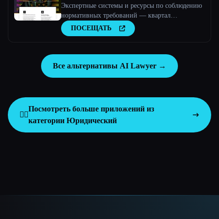
Экспертные системы и ресурсы по соблюдению
нормативных требований — квартал
соответствия нормативным требованиям
ПОСЕЩАТЬ
Все альтернативы AI Lawyer →
Посмотреть больше приложений из
👩‍⚖️
категории
Юридический