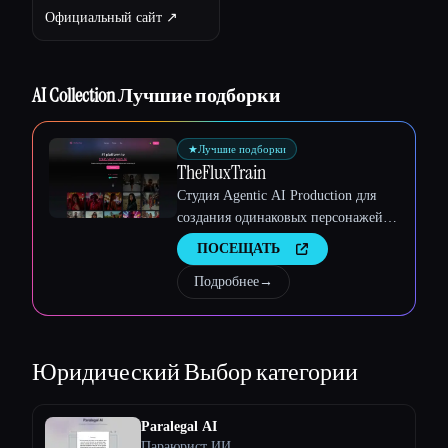
Официальный сайт ↗︎
AI Collection Лучшие подборки
Esc
★
Лучшие подборки
TheFluxTrain
Студия Agentic AI Production для
создания одинаковых персонажей,
рабочих процессов и видео
ПОСЕЩАТЬ
Подробнее
→
Юридический
Выбор категории
Paralegal AI
Параюрист ИИ