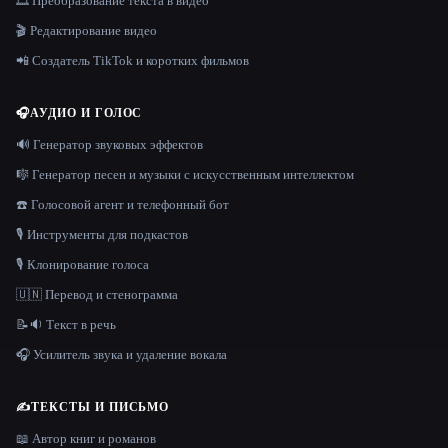
🎞️ Преобразование текста в видео
🎬 Редактирование видео
📲 Создатель TikTok и коротких фильмов
🎧
АУДИО И ГОЛОС
🔊 Генератор звуковых эффектов
🎼 Генератор песен и музыки с искусственным интеллектом
☎️ Голосовой агент и телефонный бот
🎙️ Инструменты для подкастов
🎙️ Клонирование голоса
🇺🇳 Перевод и стенограмма
📝🔉 Текст в речь
🎧 Усилитель звука и удаление вокала
✍️
ТЕКСТЫ И ПИСЬМО
📖 Автор книг и романов