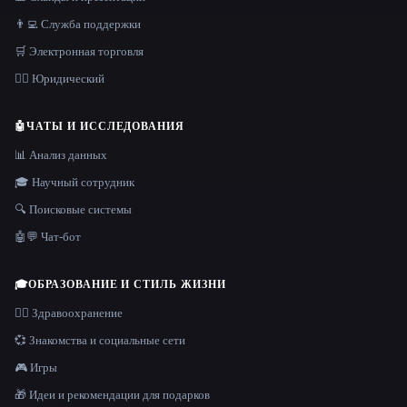
👨‍💻 Служба поддержки
🛒 Электронная торговля
👩‍⚖️ Юридический
🤖
ЧАТЫ И ИССЛЕДОВАНИЯ
📊 Анализ данных
🎓 Научный сотрудник
🔍 Поисковые системы
🤖💬 Чат-бот
🎓
ОБРАЗОВАНИЕ И СТИЛЬ ЖИЗНИ
👩‍⚕️ Здравоохранение
💞 Знакомства и социальные сети
🎮 Игры
🎁 Идеи и рекомендации для подарков