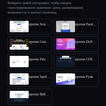
Выберите любой инструмент, чтобы увидеть
структурированное сравнение: цены, развертывание,
возможности и контент-политика.
против ScoreDetect
против Paralegal AI
против Compliance Quarter
против DoNotPay
против PatentPal
против CFRexplorer
против Spellbook
против Fynk
против Bidlytics