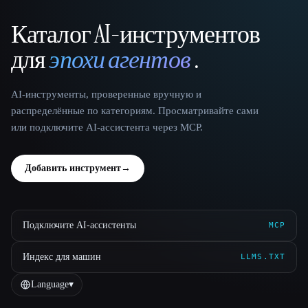
Каталог AI-инструментов
That AI Collection
для
эпохи агентов
.
AI-инструменты, проверенные вручную и
распределённые по категориям. Просматривайте сами
или подключите AI-ассистента через MCP.
Добавить инструмент
→
Подключите AI-ассистенты
MCP
Индекс для машин
LLMS.TXT
Language
▾