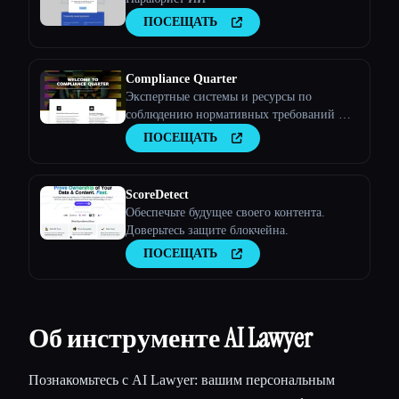
ПОСЕЩАТЬ
Compliance Quarter
Экспертные системы и ресурсы по
соблюдению нормативных требований —
квартал соответствия нормативным
ПОСЕЩАТЬ
требованиям
ScoreDetect
Обеспечьте будущее своего контента.
Доверьтесь защите блокчейна.
ПОСЕЩАТЬ
Об инструменте AI Lawyer
Познакомьтесь с AI Lawyer: вашим персональным