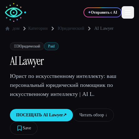
✦
Отправить с AI
дом
Категории
Юридический
AI Lawyer
✍️
🎨
Писатели
Дизайнеры
👩‍⚖️
Юридический
Paid
AI Lawyer
💻
📈
Разработчики
Маркетологи
Юрист по искусственному интеллекту: ваш
персональный юридический помощник по
🎓
🎬
Студенты
Креаторы
искусственному интеллекту | AI L.
ПОСЕЩАТЬ
AI Lawyer
↗︎
Читать обзор ↓︎
Блог
Save
Сравнить инструменты