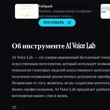
VoiSpark
VoisPark: универсальная платформа
для генерации голоса с
искусственным интеллектом |
ПОСЕЩАТЬ
Преобразование текста в речь и
клонирование голоса
Об инструменте AI Voice Lab
AI Voice Lab — это ультрасовременный бесплатный генер
искусственным интеллектом, который использует возмо
технологии голосовых моделей искусственного интеллек
получения потрясающе реалистичных результатов преобра
Независимо от того, являетесь ли вы создателем контента
бизнес-профессионалом, AI Voice Lab предлагает удобну
воплощения ваших слов в жизнь.