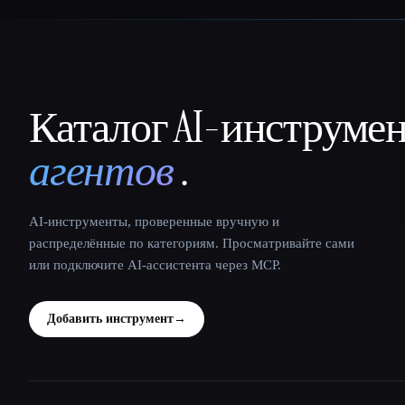
Каталог AI-инструме
That AI Collection
агентов
.
AI-инструменты, проверенные вручную и
распределённые по категориям. Просматривайте сами
или подключите AI-ассистента через MCP.
Добавить инструмент
→