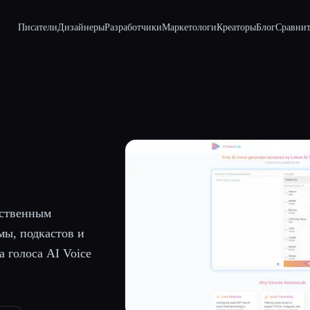
Писатели
Дизайнеры
Разработчики
Маркетологи
Креаторы
Блог
Сравнит
сственным
мы, подкастов и
 голоса AI Voice