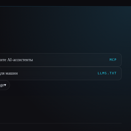
ите AI-ассистенты
MCP
для машин
LLMS.TXT
ge
▾