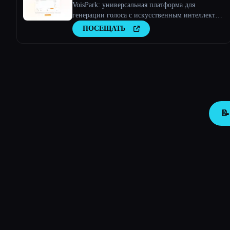
VoisPark: универсальная платформа для
генерации голоса с искусственным интеллектом
| Преобразование текста в речь и клонирование
ПОСЕЩАТЬ
голоса
📝