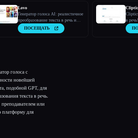
Lovo
Cliptic
Генератор голоса AI: реалистичное
Clipti
преобразование текста в речь и
в речь
клонирование голоса
ПОСЕЩАТЬ
П
атор голоса с
жности новейшей
та, подобной GPT, для
зования текста в речь.
, преподавателем или
ю платформу для