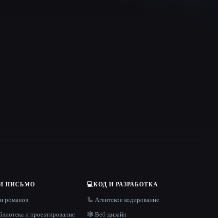
И ПИСЬМО
💻
КОД И РАЗРАБОТКА
 и романов
🦾 Агентское кодирование
блиотека и проектирование
🕸 Веб-дизайн