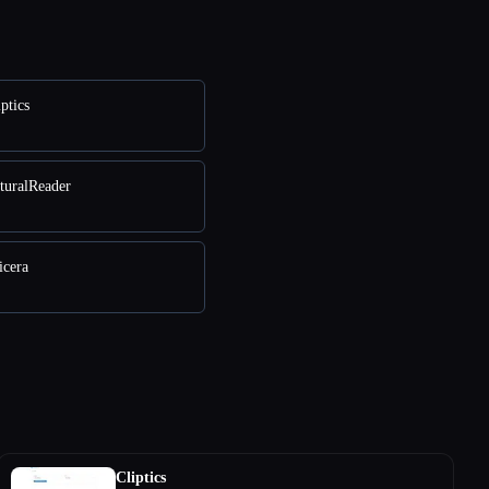
ptics
turalReader
icera
Cliptics