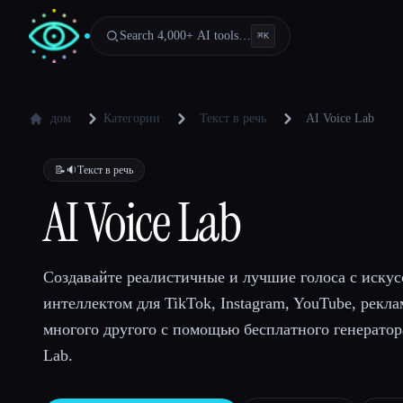
Search 4,000+ AI tools…
⌘
K
дом
Категории
Текст в речь
AI Voice Lab
📝🔉
Текст в речь
AI Voice Lab
Создавайте реалистичные и лучшие голоса с иску
интеллектом для TikTok, Instagram, YouTube, рекла
многого другого с помощью бесплатного генератора
Lab.