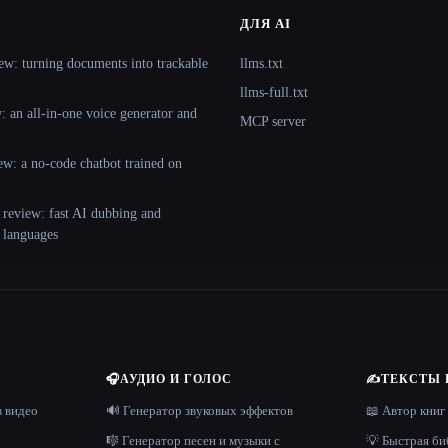
ДЛЯ AI
ew: turning documents into trackable
llms.txt
llms-full.txt
 an all-in-one voice generator and
MCP server
ew: a no-code chatbot trained on
 review: fast AI dubbing and
+ languages
🎧
АУДИО И ГОЛОС
✍️
ТЕКСТЫ 
в видео
🔊 Генератор звуковых эффектов
📖 Автор книг
🎼 Генератор песен и музыки с
💡 Быстрая би