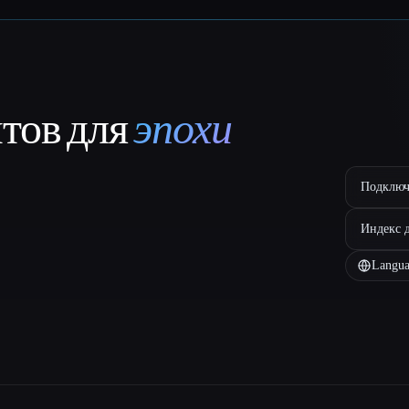
нтов для
эпохи
Подключ
Индекс 
Langua