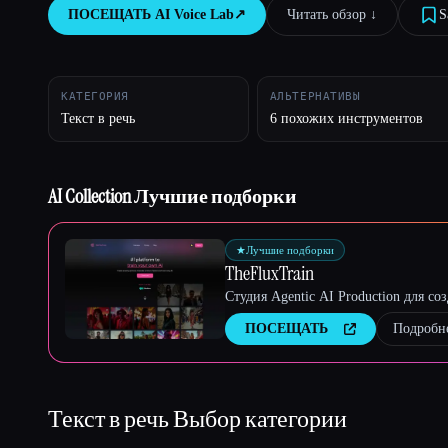
ПОСЕЩАТЬ
AI Voice Lab
↗︎
Читать обзор ↓︎
S
Esc
КАТЕГОРИЯ
АЛЬТЕРНАТИВЫ
Текст в речь
6 похожих инструментов
AI Collection Лучшие подборки
★
Лучшие подборки
TheFluxTrain
Студия Agentic AI Production для с
ПОСЕЩАТЬ
Подробн
Текст в речь
Выбор категории