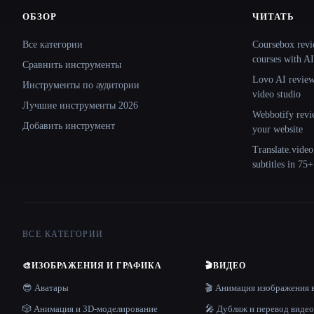
ОБЗОР
ЧИТАТЬ
Site navigation
Все категории
Coursebox revi
courses with AI
Сравнить инструменты
Lovo AI review:
Инструменты по аудитории
video studio
Лучшие инструменты 2026
Webbotify revi
Добавить инструмент
your website
Translate.video
subtitles in 75
ВСЕ КАТЕГОРИИ
🎨
ИЗОБРАЖЕНИЯ И ГРАФИКА
🎬
ВИДЕО
😎 Аватары
🎬 Анимация изображения 
🎲 Анимация и 3D-моделирование
🎤 Дубляж и перевод видео