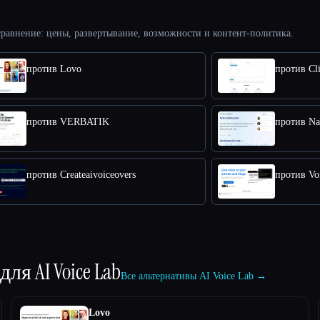
равнение: цены, развертывание, возможности и контент-политика.
против Lovo
против Cli
против VERBATIK
против Na
против Createaivoiceovers
против Vo
 для
AI Voice Lab
Все альтернативы AI Voice Lab →
Lovo