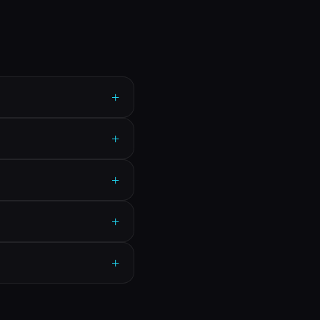
+
+
+
+
+