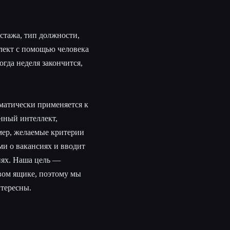
стажа, тип должности,
ллект с помощью человека
огда неделя закончится,
матически применяется к
енный интеллект,
мер, желаемые критерии
ми о вакансиях и вводит
иях. Наша цель —
вом ящике, поэтому мы
нтересны.