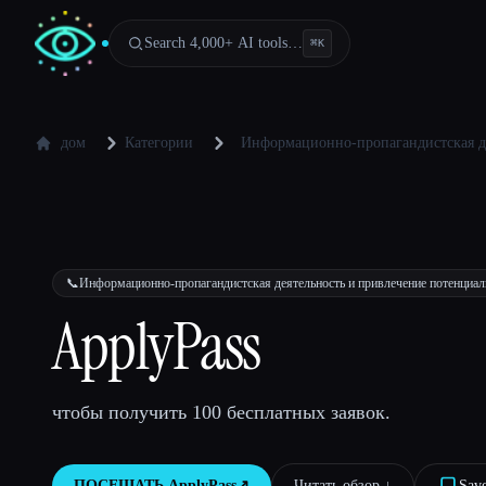
Search 4,000+ AI tools…
⌘
K
дом
Категории
Информационно-пропагандистская д
📞
Информационно-пропагандистская деятельность и привлечение потенциа
ApplyPass
чтобы получить 100 бесплатных заявок.
ПОСЕЩАТЬ
ApplyPass
↗︎
Читать обзор ↓︎
Sav