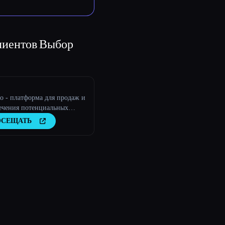
лиентов
Выбор
io - платформа для продаж и
ечения потенциальных
тов с помощью
ОСЕЩАТЬ
твенного интеллекта