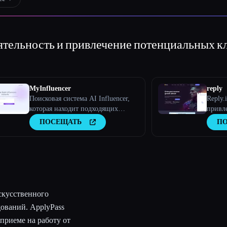
тельность и привлечение потенциальных к
MyInfluencer
reply
Поисковая система AI Influencer,
Reply.
которая находит подходящих
привл
влиятельных лиц для любого
клиен
ПОСЕЩАТЬ
П
бизнеса
искусс
скусственного
дований. ApplyPass
приеме на работу от