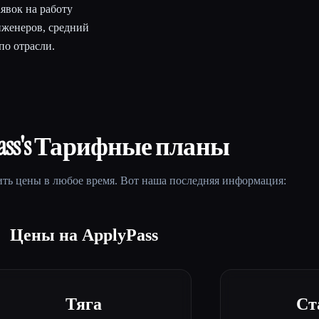
явок на работу
нженеров, средний
по отрасли.
ass
's Тарифные планы
ть цены в любое время. Вот наша последняя информация:
Цены на ApplyPass
Тяга
Ст