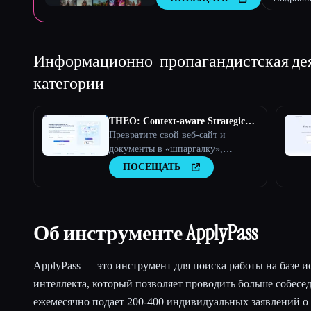
Информационно-пропагандистская дея
категории
THEO: Context-aware Strategic
Co-Pilot
Превратите свой веб-сайт и
документы в «шпаргалку»,
готовую к использованию
ПОСЕЩАТЬ
искусственного интеллекта, и ваш
помощник по искусственному
интеллекту станет стратегическим
партнером
Об инструменте ApplyPass
ApplyPass — это инструмент для поиска работы на базе и
интеллекта, который позволяет проводить больше собесе
ежемесячно подает 200-400 индивидуальных заявлений о 