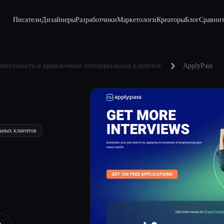
Писатели
Дизайнеры
Разработчики
Маркетологи
Креаторы
Блог
Сравнит
еятельность и привлечение потенциальных клиентов
ApplyPass
льных клиентов
e