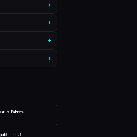
+
+
+
+
ative Fabrica
ubliclabs.ai