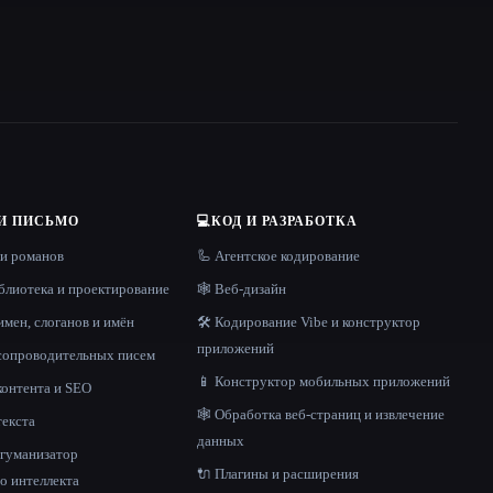
И ПИСЬМО
💻
КОД И РАЗРАБОТКА
 и романов
🦾 Агентское кодирование
блиотека и проектирование
🕸 Веб-дизайн
имен, слоганов и имён
🛠️ Кодирование Vibe и конструктор
приложений
 сопроводительных писем
📱 Конструктор мобильных приложений
контента и SEO
🕸️ Обработка веб-страниц и извлечение
текста
данных
и гуманизатор
🔌 Плагины и расширения
о интеллекта