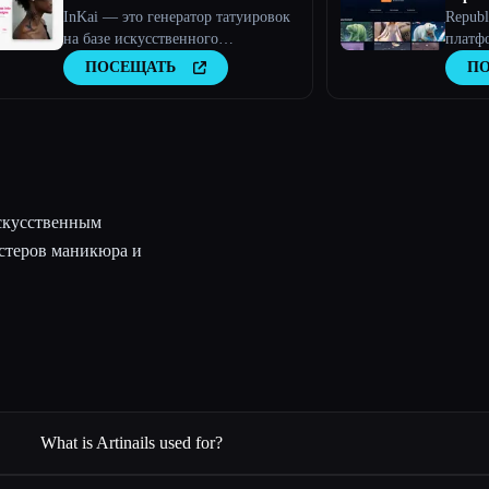
InKai — это генератор татуировок
Republ
на базе искусственного
платф
интеллекта, который создает
ПОСЕЩАТЬ
П
персонализированные дизайны
татуировок на основе
пользовательского ввода.
искусственным
астеров маникюра и
What is Artinails used for?