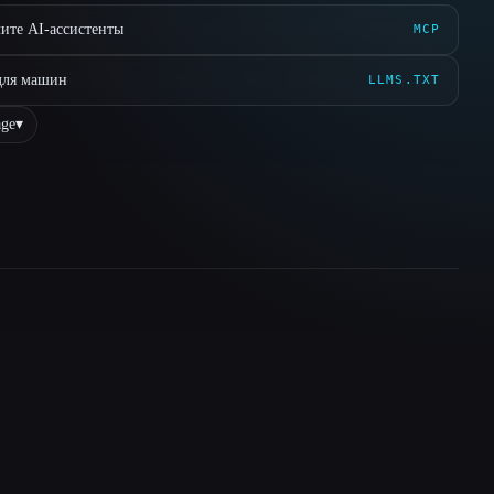
ите AI-ассистенты
MCP
для машин
LLMS.TXT
ge
▾