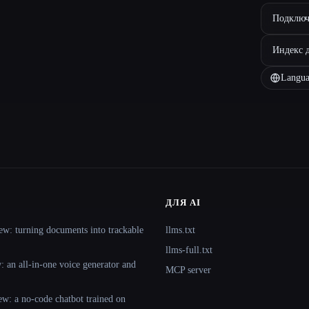
Подключ
Индекс 
Langua
ДЛЯ AI
ew: turning documents into trackable
llms.txt
llms-full.txt
 an all-in-one voice generator and
MCP server
ew: a no-code chatbot trained on