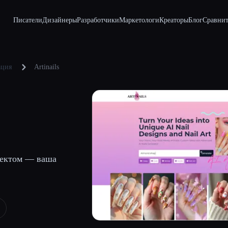
Писатели
Дизайнеры
Разработчики
Маркетологи
Креаторы
Блог
Сравнит
ация
Artinails
лектом — ваша