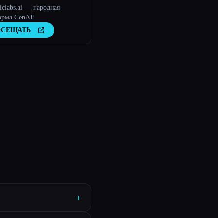
iclabs.ai — народная
орма GenAI!
ОСЕЩАТЬ
+