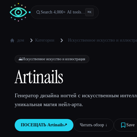
Search 4,000+ AI tools…
⌘
K
дом
Категории
Искусственное искусство и иллюстр
🌄
Искусственное искусство и иллюстрация
Artinails
Генератор дизайна ногтей с искусственным интел
уникальная магия нейл-арта.
ПОСЕЩАТЬ
Artinails
↗︎
Читать обзор ↓︎
Save