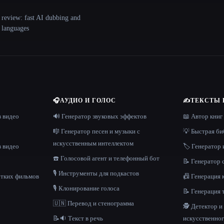
 review: fast AI dubbing and
+ languages
🎧
АУДИО И ГОЛОС
✍️
ТЕКСТЫ 
в видео
🔊 Генератор звуковых эффектов
📖 Автор книг
🎼 Генератор песен и музыки с
💡 Быстрая би
искусственным интеллектом
в видео
🏷️ Генератор 
☎️ Голосовой агент и телефонный бот
📝 Генератор
🎙️ Инструменты для подкастов
отких фильмов
📠 Генерация 
🎙️ Клонирование голоса
📝 Генерация 
🇺🇳 Перевод и стенограмма
🕵️ Детектор 
📝🔉 Текст в речь
искусственног