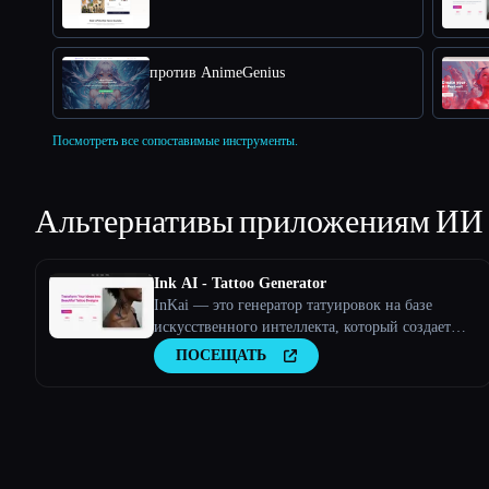
против AnimeGenius
Посмотреть все сопоставимые инструменты.
Альтернативы приложениям ИИ
Ink AI - Tattoo Generator
InKai — это генератор татуировок на базе
искусственного интеллекта, который создает
персонализированные дизайны татуировок на
ПОСЕЩАТЬ
основе пользовательского ввода.