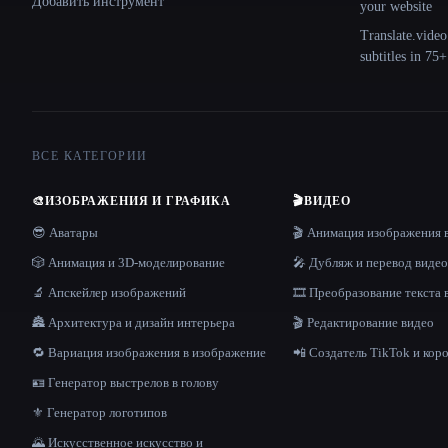
Добавить инструмент
your website
Translate.video
subtitles in 75
ВСЕ КАТЕГОРИИ
🎨
ИЗОБРАЖЕНИЯ И ГРАФИКА
🎬
ВИДЕО
😎 Аватары
🎬 Анимация изображения 
🎲 Анимация и 3D-моделирование
🎤 Дубляж и перевод видео
🔬 Апскейлер изображений
🎞️ Преобразование текста 
🏯 Архитектура и дизайн интерьера
🎬 Редактирование видео
🔁 Вариация изображения в изображение
📲 Создатель TikTok и кор
🪪 Генератор выстрелов в голову
⚜️ Генератор логотипов
🌄 Искусственное искусство и