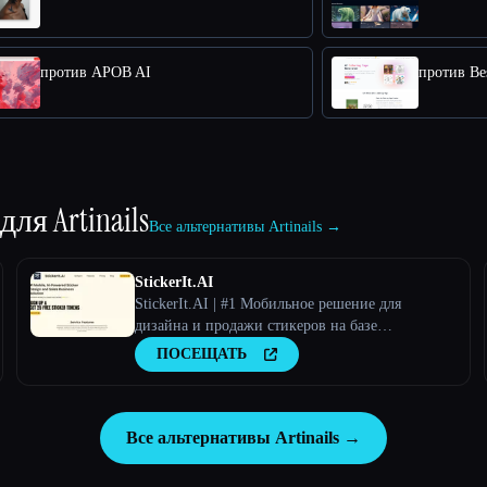
против APOB AI
против Bes
 для
Artinails
Все альтернативы Artinails →
StickerIt.AI
StickerIt.AI | #1 Мобильное решение для
дизайна и продажи стикеров на базе
искусственного интеллекта
ПОСЕЩАТЬ
Все альтернативы Artinails →