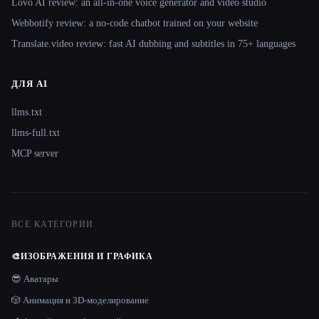
Lovo AI review: an all-in-one voice generator and video studio
Webbotify review: a no-code chatbot trained on your website
Translate.video review: fast AI dubbing and subtitles in 75+ languages
ДЛЯ AI
llms.txt
llms-full.txt
MCP server
ВСЕ КАТЕГОРИИ
🎨
ИЗОБРАЖЕНИЯ И ГРАФИКА
😎 Аватары
🎲 Анимация и 3D-моделирование