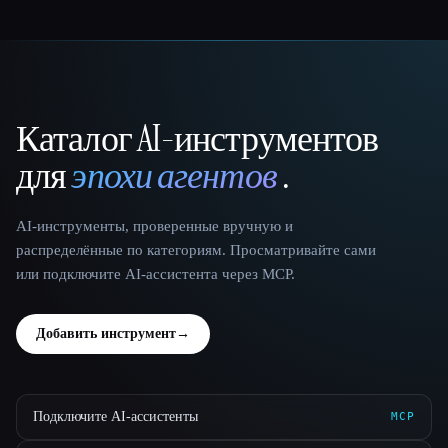
Каталог AI-инструментов
That AI Collection
для
эпохи агентов
.
AI-инструменты, проверенные вручную и
распределённые по категориям. Просматривайте сами
или подключите AI-ассистента через MCP.
Добавить инструмент
→
Подключите AI-ассистенты
MCP