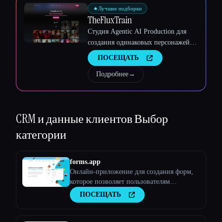
★
Лучшие подборки
TheFluxTrain
Студия Agentic AI Production для
создания одинаковых персонажей,
рабочих процессов и видео
ПОСЕЩАТЬ
Подробнее
→
CRM и данные клиентов
Выбор
категории
forms.app
Онлайн-приложение для создания форм,
которое позволяет пользователям
создавать любые типы форм, опросов и
ПОСЕЩАТЬ
викторин.