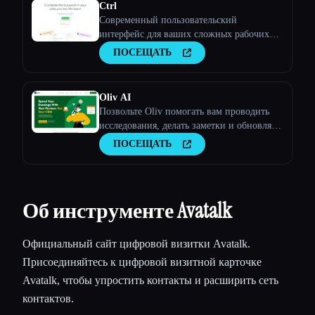
Ctrl
Современный пользовательский
интерфейс для ваших сложных рабочих
процессов CRM
ПОСЕЩАТЬ
Oliv AI
Позвольте Oliv помогать вам проводить
исследования, делать заметки и обновлять
CRM после каждого звонка, чтобы вы
ПОСЕЩАТЬ
могли сосредоточиться на победном
разговоре!
Об инструменте Avatalk
Официальный сайт цифровой визитки Avatalk.
Присоединяйтесь к цифровой визитной карточке
Avatalk, чтобы упростить контакты и расширить сеть
контактов.