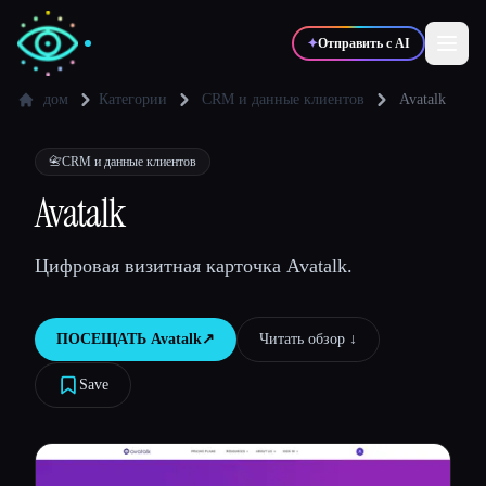
✦
Отправить с AI
дом
Категории
CRM и данные клиентов
Avatalk
✍️
🎨
Писатели
Дизайнеры
📇
CRM и данные клиентов
Avatalk
💻
📈
Разработчики
Маркетологи
Цифровая визитная карточка Avatalk.
🎓
🎬
Студенты
Креаторы
ПОСЕЩАТЬ
Avatalk
↗︎
Читать обзор ↓︎
Save
Блог
Сравнить инструменты