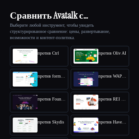
Сравнить Avatalk с…
Выберите любой инструмент, чтобы увидеть
структурированное сравнение: цены, развертывание,
возможности и контент-политика.
против Ctrl
против Oliv AI
против forms.app
против WAPlus - WhatsApp CRM
против Foundy.com
против REI BlackBook
против Skydis
против HaveFunnels