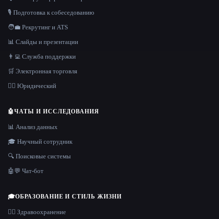
🎙️ Подготовка к собеседованию
🧑‍💼 Рекрутинг и ATS
📊 Слайды и презентации
👨‍💻 Служба поддержки
🛒 Электронная торговля
👩‍⚖️ Юридический
🤖
ЧАТЫ И ИССЛЕДОВАНИЯ
📊 Анализ данных
🎓 Научный сотрудник
🔍 Поисковые системы
🤖💬 Чат-бот
🎓
ОБРАЗОВАНИЕ И СТИЛЬ ЖИЗНИ
👩‍⚕️ Здравоохранение