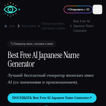
✦
Отправить с AI
Best Free AI
Генератор имен,
дом
Категории
Japanese Name
слоганов и имён
Generator
✍️
🎨
Писатели
Дизайнеры
🏷️
Генератор имен, слоганов и имён
💻
📈
Разработчики
Маркетологи
Best Free AI Japanese Name
Generator
🎓
🎬
Студенты
Креаторы
Лучший бесплатный генератор японских имен
AI (со значениями и произношением).
Блог
ПОСЕЩАТЬ
Best Free AI Japanese Name Generator
↗︎
Сравнить инструменты