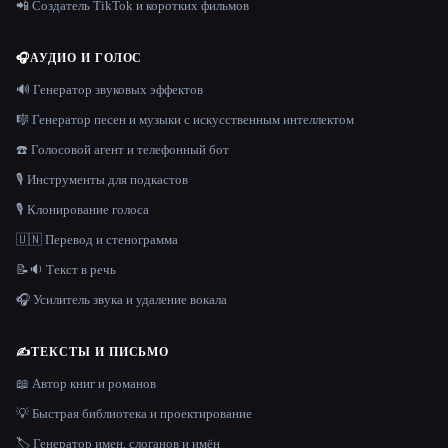
📲 Создатель TikTok и коротких фильмов
🎧
АУДИО И ГОЛОС
🔊 Генератор звуковых эффектов
🎼 Генератор песен и музыки с искусственным интеллектом
☎️ Голосовой агент и телефонный бот
🎙️ Инструменты для подкастов
🎙️ Клонирование голоса
🇺🇳 Перевод и стенограмма
📝🔉 Текст в речь
🎧 Усилитель звука и удаление вокала
✍️
ТЕКСТЫ И ПИСЬМО
📖 Автор книг и романов
💡 Быстрая библиотека и проектирование
🏷️ Генератор имен, слоганов и имён