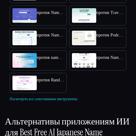
против Namelix
против Travel Blog Name Ideas Generator
против NameSnack
против Podcast Name Generator by Podcast Rocket
против namefinder AI
против Namy AI
против RandomX AI
Посмотреть все сопоставимые инструменты.
Альтернативы приложениям ИИ
для
Best Free AI Japanese Name