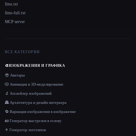
llms.txt
llms-full.txt
MCP server
ВСЕ КАТЕГОРИИ
🎨
ИЗОБРАЖЕНИЯ И ГРАФИКА
😎 Аватары
🎲 Анимация и 3D-моделирование
🔬 Апскейлер изображений
🏯 Архитектура и дизайн интерьера
🔁 Вариация изображения в изображение
🪪 Генератор выстрелов в голову
⚜️ Генератор логотипов