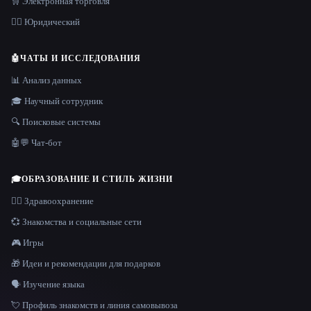
🛒 Электронная торговля
👩‍⚖️ Юридический
🤖
ЧАТЫ И ИССЛЕДОВАНИЯ
📊 Анализ данных
🎓 Научный сотрудник
🔍 Поисковые системы
🤖💬 Чат-бот
🎓
ОБРАЗОВАНИЕ И СТИЛЬ ЖИЗНИ
👩‍⚕️ Здравоохранение
💞 Знакомства и социальные сети
🎮 Игры
🎁 Идеи и рекомендации для подарков
🗣️ Изучение языка
💘 Профиль знакомств и линия самовывоза