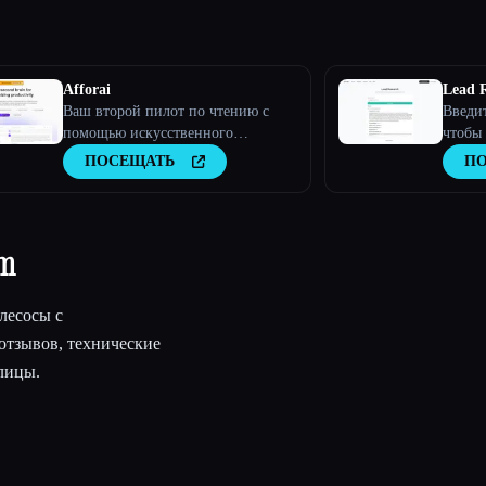
Afforai
Lead R
Ваш второй пилот по чтению с
Введит
помощью искусственного
чтобы 
интеллекта. Необходимые
об это
ПОСЕЩАТЬ
П
инструменты для анализа текста,
исследований и поиска
документов
um
лесосы с
отзывов, технические
лицы.