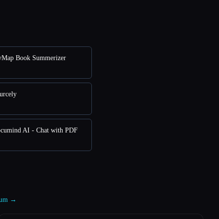
yMap Book Summerizer
urcely
cumind AI - Chat with PDF
cuum →