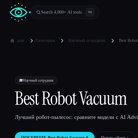
Search 4,000+ AI tools…
⌘
K
дом
Категории
Научный сотрудник
Best Robo
🎓
Научный сотрудник
Best Robot Vacuum
Лучший робот-пылесос: сравните модели с AI Advis
ПОСЕЩАТЬ
Best Robot Vacuum
↗︎
Читать обзор ↓︎