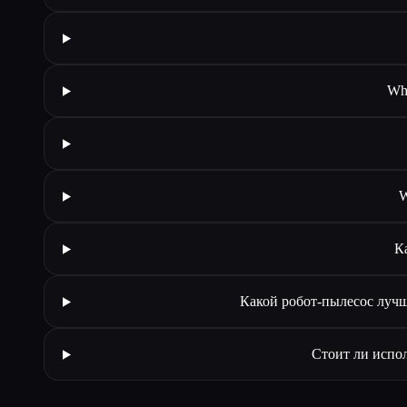
Wha
W
К
Какой робот-пылесос лучш
Стоит ли испо