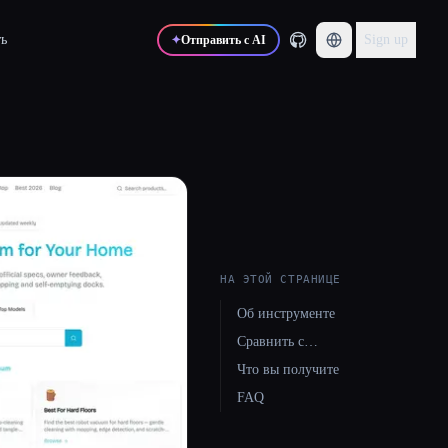
ь
Sign up
✦
Отправить с AI
НА ЭТОЙ СТРАНИЦЕ
Об инструменте
Сравнить с…
Что вы получите
FAQ