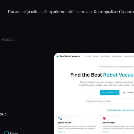
Писатели
Дизайнеры
Разработчики
Маркетологи
Креаторы
Блог
Сравнит
t Vacuum
er.
Save