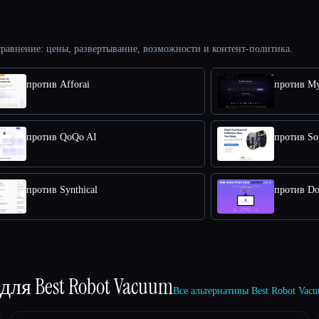
равнение: цены, развертывание, возможности и контент-политика.
против Afforai
против M
против QoQo AI
против So
против Synthical
против Do
 для
Best Robot Vacuum
Все альтернативы Best Robot Va