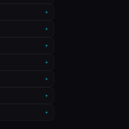
+
+
+
+
+
+
+