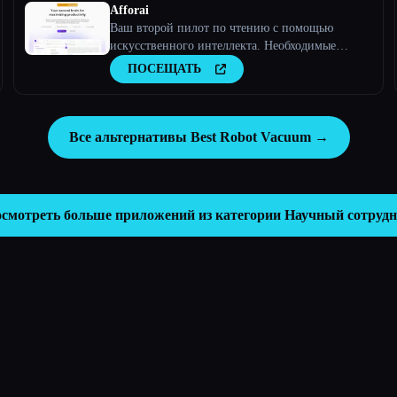
Afforai
Ваш второй пилот по чтению с помощью
искусственного интеллекта. Необходимые
инструменты для анализа текста, исследований
ПОСЕЩАТЬ
и поиска документов
Все альтернативы Best Robot Vacuum →
смотреть больше приложений из категории
Научный сотруд