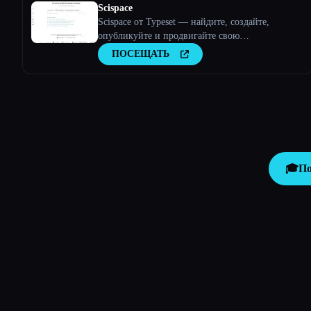
Scispace
Scispace от Typeset — найдите, создайте,
опубликуйте и продвигайте свою
исследовательскую работу
ПОСЕЩАТЬ
🎓
По