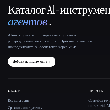
Каталог AI-инструме
That AI Collection
агентов
.
AI-инструменты, проверенные вручную и
распределённые по категориям. Просматривайте сами
или подключите AI-ассистента через MCP.
Добавить инструмент
→
ОБЗОР
ЧИТАТЬ
Site navigation
Все категории
Coursebox revi
courses with AI
Сравнить инструменты