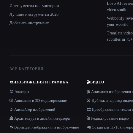
Lovo AI review:
Инструменты по аудитории
video studio
Лучшие инструменты 2026
Webbotify revi
Добавить инструмент
your website
Translate.video
subtitles in 75
ВСЕ КАТЕГОРИИ
🎨
ИЗОБРАЖЕНИЯ И ГРАФИКА
🎬
ВИДЕО
😎 Аватары
🎬 Анимация изображения 
🎲 Анимация и 3D-моделирование
🎤 Дубляж и перевод видео
🔬 Апскейлер изображений
🎞️ Преобразование текста 
🏯 Архитектура и дизайн интерьера
🎬 Редактирование видео
🔁 Вариация изображения в изображение
📲 Создатель TikTok и кор