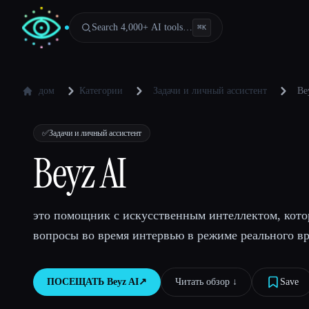
Search 4,000+ AI tools…
⌘
K
дом
Категории
Задачи и личный ассистент
Be
✅
Задачи и личный ассистент
Beyz AI
это помощник с искусственным интеллектом, кото
вопросы во время интервью в режиме реального в
ПОСЕЩАТЬ
Beyz AI
↗︎
Читать обзор ↓︎
Save