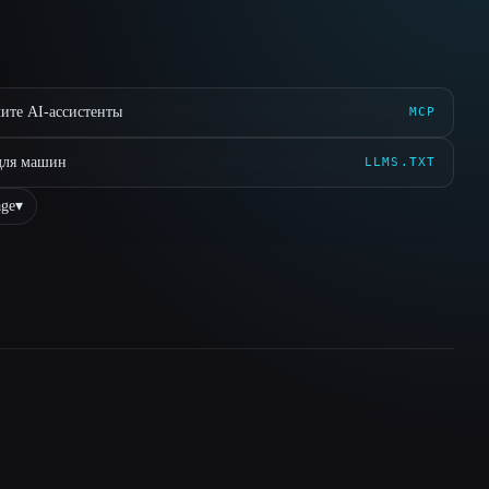
ите AI-ассистенты
MCP
для машин
LLMS.TXT
ge
▾