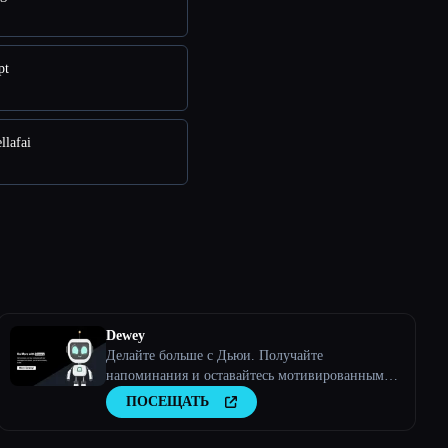
pt
llafai
Dewey
Делайте больше с Дьюи. Получайте
напоминания и оставайтесь мотивированными с
помощью текстовых сообщений от Дьюи,
ПОСЕЩАТЬ
вашего друга по подотчетности ИИ.