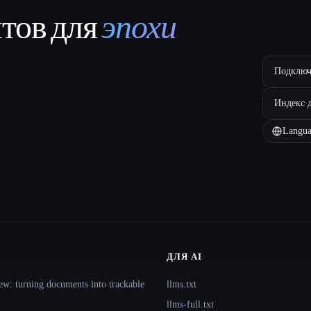
нтов для
эпохи
Подключ
Индекс 
Langua
ДЛЯ AI
ew: turning documents into trackable
llms.txt
llms-full.txt