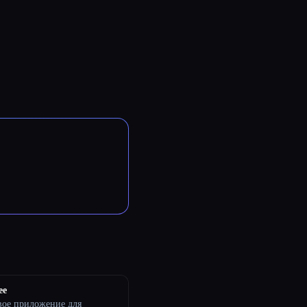
ee
вое приложение для