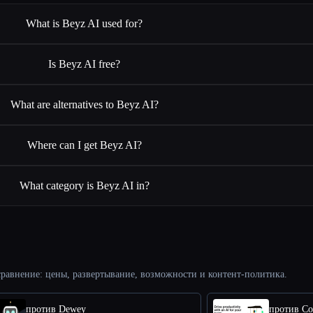
What is Beyz AI used for?
Is Beyz AI free?
What are alternatives to Beyz AI?
Where can I get Beyz AI?
What category is Beyz AI in?
равнение: цены, развертывание, возможности и контент-политика.
против Dewey
против C