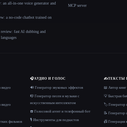
 an all-in-one voice generator and
MCP server
ew: a no-code chatbot trained on
 review: fast AI dubbing and
+ languages
🎧
АУДИО И ГОЛОС
✍️
ТЕКСТЫ 
в видео
🔊 Генератор звуковых эффектов
📖 Автор книг
🎼 Генератор песен и музыки с
💡 Быстрая би
искусственным интеллектом
в видео
🏷️ Генератор 
☎️ Голосовой агент и телефонный бот
📝 Генератор
🎙️ Инструменты для подкастов
отких фильмов
📠 Генерация 