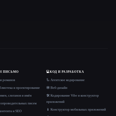
И ПИСЬМО
💻
КОД И РАЗРАБОТКА
 и романов
🦾 Агентское кодирование
блиотека и проектирование
🕸 Веб-дизайн
имен, слоганов и имён
🛠️ Кодирование Vibe и конструктор
приложений
 сопроводительных писем
📱 Конструктор мобильных приложений
контента и SEO