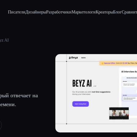
Писатели
Дизайнеры
Разработчики
Маркетологи
Креаторы
Блог
Сравнит
yz AI
рый отвечает на
ремени.