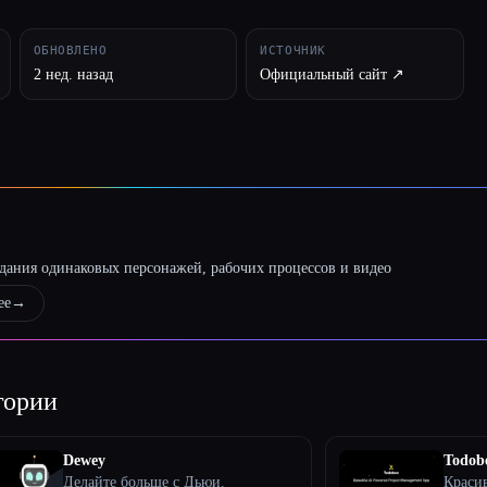
ОБНОВЛЕНО
ИСТОЧНИК
2 нед. назад
Официальный сайт ↗︎
оздания одинаковых персонажей, рабочих процессов и видео
ее
→
гории
Dewey
Todob
Делайте больше с Дьюи.
Краси