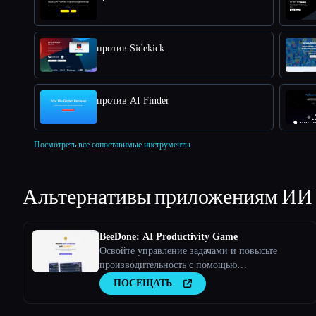
против Sidekick
против AI Finder
Посмотреть все сопоставимые инструменты.
Альтернативы приложениям ИИ
BeeDone: AI Productivity Game
Освойте управление задачами и повысьте
производительность с помощью
геймифицированного искусственного
ПОСЕЩАТЬ
интеллекта