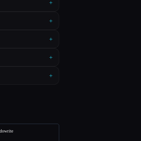
+
+
+
+
+
dowrite