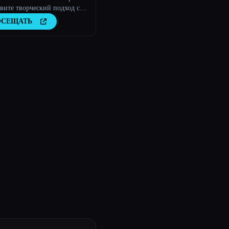
вите творческий подход с
 волшебным искусственным
ОСЕЩАТЬ
лектом.