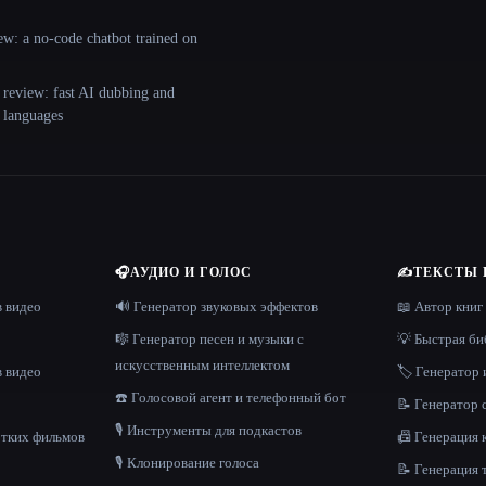
ew: a no-code chatbot trained on
 review: fast AI dubbing and
+ languages
🎧
АУДИО И ГОЛОС
✍️
ТЕКСТЫ 
в видео
🔊 Генератор звуковых эффектов
📖 Автор книг
🎼 Генератор песен и музыки с
💡 Быстрая би
искусственным интеллектом
в видео
🏷️ Генератор 
☎️ Голосовой агент и телефонный бот
📝 Генератор
🎙️ Инструменты для подкастов
отких фильмов
📠 Генерация 
🎙️ Клонирование голоса
📝 Генерация 