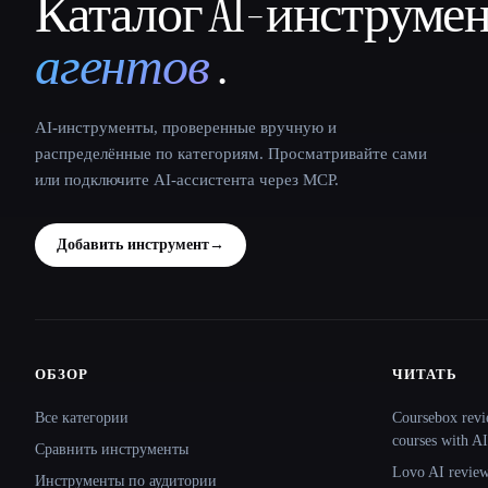
Каталог AI-инструме
That AI Collection
агентов
.
AI-инструменты, проверенные вручную и
распределённые по категориям. Просматривайте сами
или подключите AI-ассистента через MCP.
Добавить инструмент
→
ОБЗОР
ЧИТАТЬ
Site navigation
Все категории
Coursebox revi
courses with AI
Сравнить инструменты
Lovo AI review:
Инструменты по аудитории