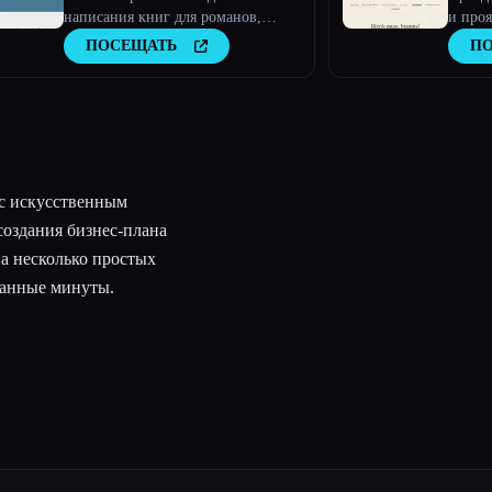
написания книг для романов,
и проя
рассказов и бизнеса
нашим
ПОСЕЩАТЬ
П
интел
 с искусственным
создания бизнес-плана
на несколько простых
танные минуты.