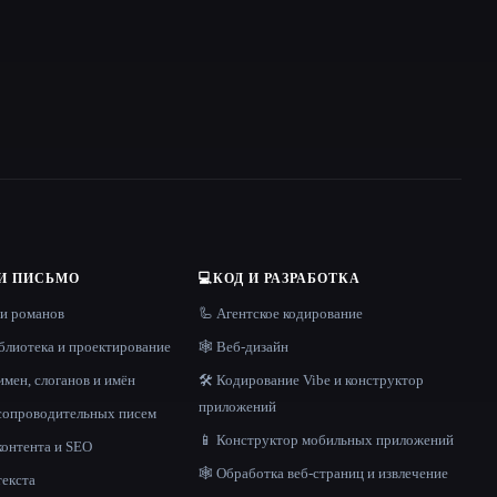
И ПИСЬМО
💻
КОД И РАЗРАБОТКА
 и романов
🦾 Агентское кодирование
блиотека и проектирование
🕸 Веб-дизайн
имен, слоганов и имён
🛠️ Кодирование Vibe и конструктор
приложений
 сопроводительных писем
📱 Конструктор мобильных приложений
контента и SEO
🕸️ Обработка веб-страниц и извлечение
текста