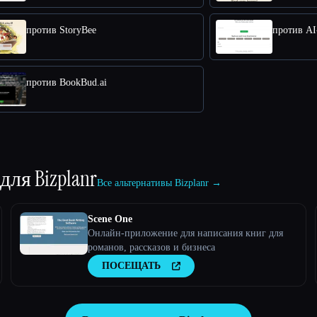
против StoryBee
против AI-
против BookBud.ai
 для
Bizplanr
Все альтернативы Bizplanr →
Scene One
Онлайн-приложение для написания книг для
романов, рассказов и бизнеса
ПОСЕЩАТЬ