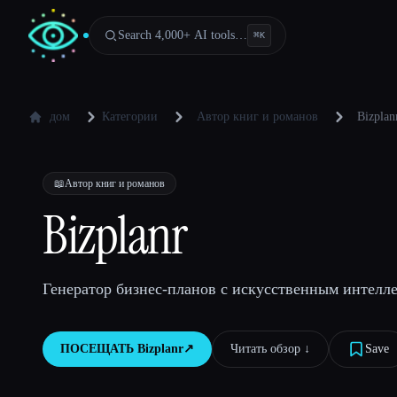
Search 4,000+ AI tools…
⌘
K
дом
Категории
Автор книг и романов
Bizplan
📖
Автор книг и романов
Bizplanr
Генератор бизнес-планов с искусственным интеллек
ПОСЕЩАТЬ
Bizplanr
↗︎
Читать обзор ↓︎
Save