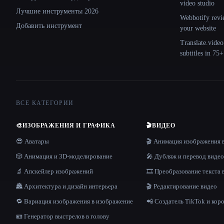
video studio
Лучшие инструменты 2026
Webbotify revi
Добавить инструмент
your website
Translate.video
subtitles in 75
ВСЕ КАТЕГОРИИ
🎨
ИЗОБРАЖЕНИЯ И ГРАФИКА
🎬
ВИДЕО
😎 Аватары
🎬 Анимация изображения 
🎲 Анимация и 3D-моделирование
🎤 Дубляж и перевод видео
🔬 Апскейлер изображений
🎞️ Преобразование текста 
🏯 Архитектура и дизайн интерьера
🎬 Редактирование видео
🔁 Вариация изображения в изображение
📲 Создатель TikTok и кор
🪪 Генератор выстрелов в голову