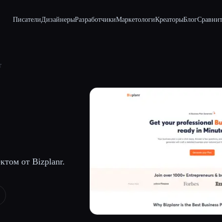
Писатели
Дизайнеры
Разработчики
Маркетологи
Креаторы
Блог
Сравнит
r
том от Bizplanr.