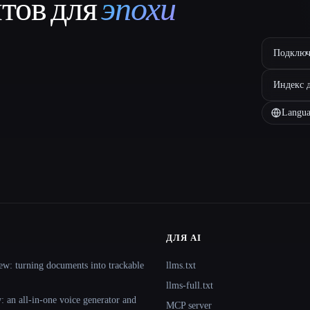
нтов для
эпохи
Подключ
Индекс 
Langua
ДЛЯ AI
ew: turning documents into trackable
llms.txt
llms-full.txt
 an all-in-one voice generator and
MCP server