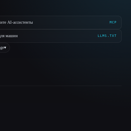
ите AI-ассистенты
MCP
для машин
LLMS.TXT
ge
▾