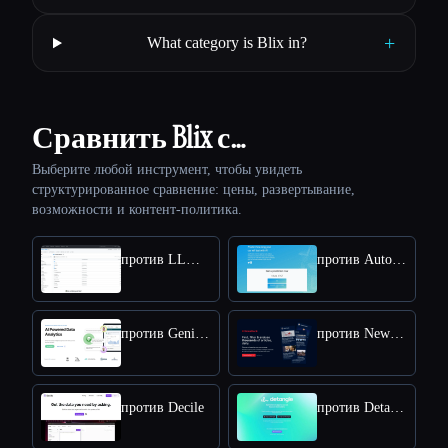
+
What category is Blix in?
Сравнить Blix с…
Выберите любой инструмент, чтобы увидеть
структурированное сравнение: цены, развертывание,
возможности и контент-политика.
против LLM-Powered Invoice & Receipt Extractor (OSS)
против AutoPredict
против Genius Sheets
против NewsDeck from OneSub
против Decile
против DetangleAI