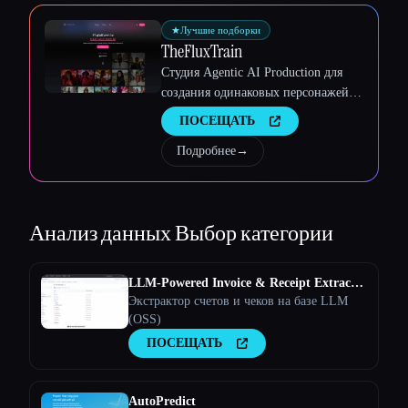
Esc
★
Лучшие подборки
TheFluxTrain
Студия Agentic AI Production для
создания одинаковых персонажей,
рабочих процессов и видео
ПОСЕЩАТЬ
Подробнее
→
Анализ данных
Выбор категории
LLM-Powered Invoice & Receipt Extractor
(OSS)
Экстрактор счетов и чеков на базе LLM
(OSS)
ПОСЕЩАТЬ
AutoPredict