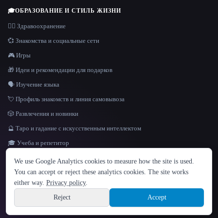
🎓
ОБРАЗОВАНИЕ И СТИЛЬ ЖИЗНИ
👩‍⚕️ Здравоохранение
💞 Знакомства и социальные сети
🎮 Игры
🎁 Идеи и рекомендации для подарков
🗣️ Изучение языка
💘 Профиль знакомств и линия самовывоза
🎲 Развлечения и новинки
🔮 Таро и гадание с искусственным интеллектом
🎓 Учеба и репетитор
ЯЗЫК
We use Google Analytics cookies to measure how the site is used.
English
español
Français
Русский
简体中文
You can accept or reject these analytics cookies. The site works
Hindi
either way.
Privacy policy
.
© 2026 That AI Collection. Все права защищены.
·
Условия предоставления услуг
·
Site information
политика конфиденциальности
·
·
Built with Metatron ★
Reject
Accept
build de3d624c
Sign up