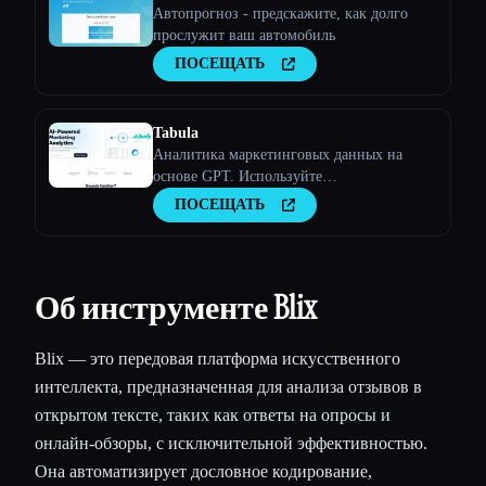
Автопрогноз - предскажите, как долго
прослужит ваш автомобиль
ПОСЕЩАТЬ
Tabula
Аналитика маркетинговых данных на
основе GPT. Используйте
мультисенсорную атрибуцию, чтобы
ПОСЕЩАТЬ
увидеть, как различные маркетинговые
каналы взаимодействуют друг с другом,
превращая потенциальных клиентов в
клиентов
Об инструменте Blix
Blix — это передовая платформа искусственного
интеллекта, предназначенная для анализа отзывов в
открытом тексте, таких как ответы на опросы и
онлайн-обзоры, с исключительной эффективностью.
Она автоматизирует дословное кодирование,