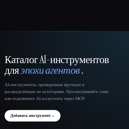
Каталог AI-инструментов
That AI Collection
для
эпохи агентов
.
AI-инструменты, проверенные вручную и
распределённые по категориям. Просматривайте сами
или подключите AI-ассистента через MCP.
Добавить инструмент
→