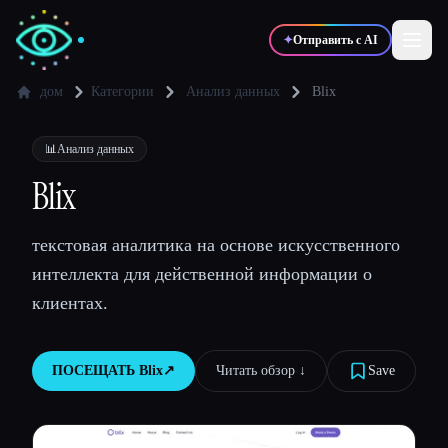
✦
Отправить с AI
дом
Категории
Анализ данных
Blix
✍️
🎨
Писатели
Дизайнеры
📊
Анализ данных
Blix
💻
📈
Разработчики
Маркетологи
текстовая аналитика на основе искусственного
интеллекта для действенной информации о
🎓
🎬
Студенты
Креаторы
клиентах.
ПОСЕЩАТЬ
Blix
↗︎
Читать обзор ↓︎
Save
Блог
Сравнить инструменты