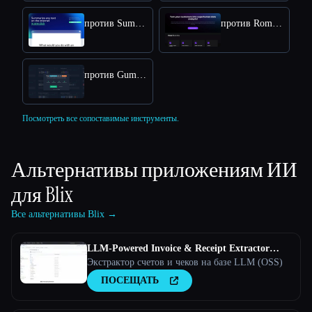
против SummerEyes
против Rome AI
против GummySearch
Посмотреть все сопоставимые инструменты.
Альтернативы приложениям ИИ
для
Blix
Все альтернативы Blix →
LLM-Powered Invoice & Receipt Extractor
(OSS)
Экстрактор счетов и чеков на базе LLM (OSS)
ПОСЕЩАТЬ