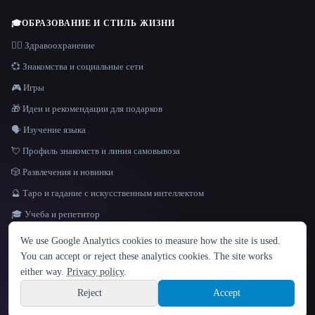
🎓
ОБРАЗОВАНИЕ И СТИЛЬ ЖИЗНИ
👩‍⚕️ Здравоохранение
💞 Знакомства и социальные сети
🎮 Игры
🎁 Идеи и рекомендации для подарков
🗣️ Изучение языка
💘 Профиль знакомств и линия самовывоза
🎲 Развлечения и новинки
🔮 Таро и гадание с искусственным интеллектом
🎓 Учеба и репетитор
ЯЗЫК
We use Google Analytics cookies to measure how the site is used.
English
español
Français
Русский
简体中文
You can accept or reject these analytics cookies. The site works
Hindi
either way.
Privacy policy
.
© 2026 That AI Collection. Все права защищены.
·
Условия предоставления услуг
·
Site information
политика конфиденциальности
·
·
Built with Metatron ★
Reject
Accept
build de3d624c
Sign up