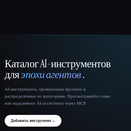
Каталог AI-инструментов
That AI Collection
для
эпохи агентов
.
AI-инструменты, проверенные вручную и
распределённые по категориям. Просматривайте сами
или подключите AI-ассистента через MCP.
Добавить инструмент
→