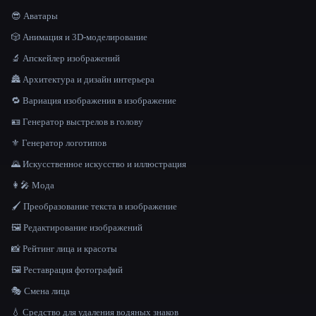
😎 Аватары
🎲 Анимация и 3D-моделирование
🔬 Апскейлер изображений
🏯 Архитектура и дизайн интерьера
🔁 Вариация изображения в изображение
🪪 Генератор выстрелов в голову
⚜️ Генератор логотипов
🌄 Искусственное искусство и иллюстрация
👩‍🎤 Мода
🖌️ Преобразование текста в изображение
🖼️ Редактирование изображений
📸 Рейтинг лица и красоты
🖼️ Реставрация фотографий
🎭 Смена лица
💧 Средство для удаления водяных знаков