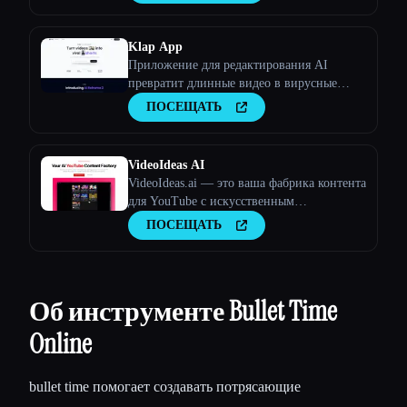
Klap App
Приложение для редактирования AI
превратит длинные видео в вирусные
клипы
ПОСЕЩАТЬ
VideoIdeas AI
VideoIdeas.ai — это ваша фабрика контента
для YouTube с искусственным
интеллектом. Создавайте полезные для
ПОСЕЩАТЬ
вирусов сценарии, свежие идеи для видео
и интересный контент за считанные
минуты.
Об инструменте Bullet Time
Online
bullet time помогает создавать потрясающие