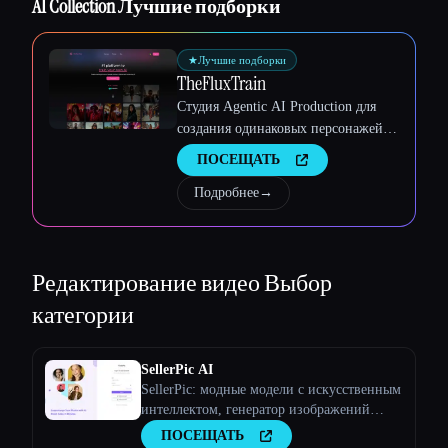
AI Collection Лучшие подборки
Esc
★
Лучшие подборки
TheFluxTrain
Студия Agentic AI Production для
создания одинаковых персонажей,
рабочих процессов и видео
ПОСЕЩАТЬ
Подробнее
→
Редактирование видео
Выбор
категории
SellerPic AI
SellerPic: модные модели с искусственным
интеллектом, генератор изображений
продуктов и видео
ПОСЕЩАТЬ