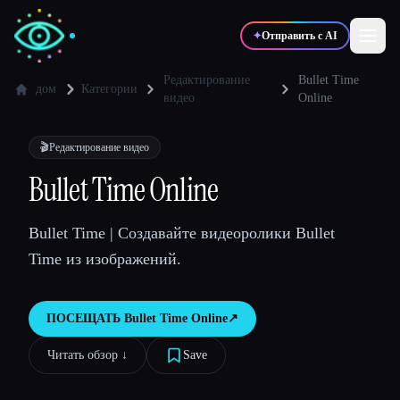
✦
Отправить с AI
Редактирование
Bullet Time
дом
Категории
видео
Online
✍️
🎨
Писатели
Дизайнеры
🎬
Редактирование видео
Bullet Time Online
💻
📈
Разработчики
Маркетологи
Bullet Time | Создавайте видеоролики Bullet
🎓
🎬
Студенты
Креаторы
Time из изображений.
ПОСЕЩАТЬ
Bullet Time Online
↗︎
Блог
Читать обзор ↓︎
Save
Сравнить инструменты