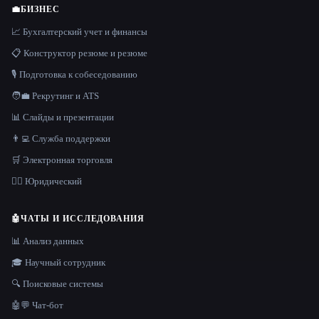
💼
БИЗНЕС
📈 Бухгалтерский учет и финансы
📋 Конструктор резюме и резюме
🎙️ Подготовка к собеседованию
🧑‍💼 Рекрутинг и ATS
📊 Слайды и презентации
👨‍💻 Служба поддержки
🛒 Электронная торговля
👩‍⚖️ Юридический
🤖
ЧАТЫ И ИССЛЕДОВАНИЯ
📊 Анализ данных
🎓 Научный сотрудник
🔍 Поисковые системы
🤖💬 Чат-бот