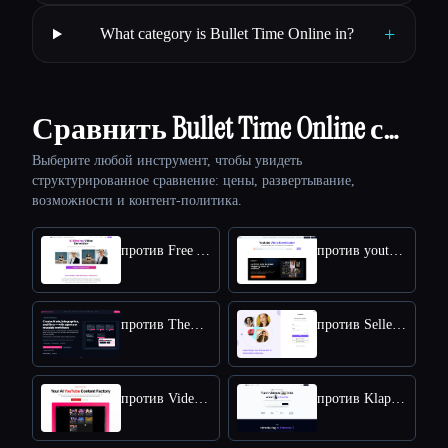
+
What category is Bullet Time Online in?
Сравнить Bullet Time Online с…
Выберите любой инструмент, чтобы увидеть
структурированное сравнение: цены, развертывание,
возможности и контент-политика.
против Free AI kissing video generator
против youtube video downloader
против TheFluxTrain
против SellerPic AI
против VideoIdeas AI
против Klap App