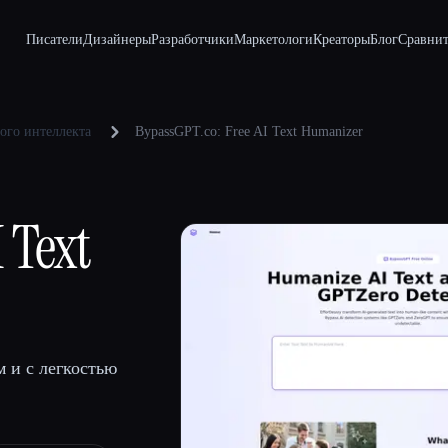
Писатели
Дизайнеры
Разработчики
Маркетологи
Креаторы
Блог
Сравнит
ого интеллекта
BypassGPT.co: Free AI Text Humanizer
 Text
 и с легкостью