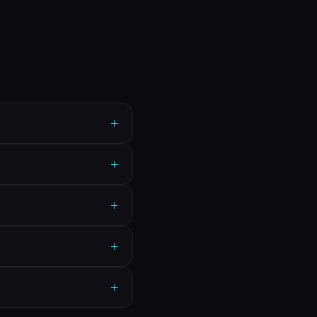
+
+
+
+
+