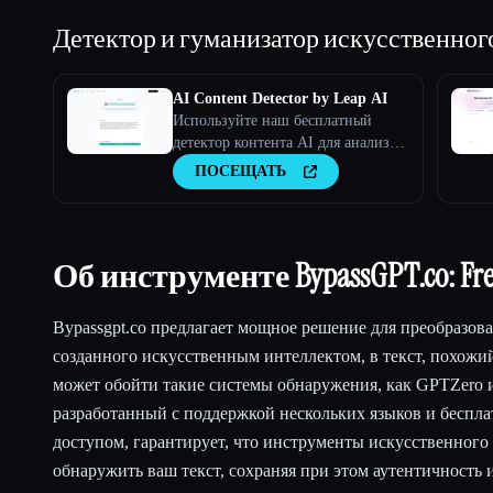
Детектор и гуманизатор искусственног
AI Content Detector by Leap AI
Используйте наш бесплатный
детектор контента AI для анализа
текста и определения того, был ли
ПОСЕЩАТЬ
он создан искусственным
интеллектом или нет. Инструмент
AI Checker, 100% бесплатный и
навсегда.
Об инструменте BypassGPT.co: Free
Bypassgpt.co предлагает мощное решение для преобразова
созданного искусственным интеллектом, в текст, похожий
может обойти такие системы обнаружения, как GPTZero 
разработанный с поддержкой нескольких языков и беспл
доступом, гарантирует, что инструменты искусственного 
обнаружить ваш текст, сохраняя при этом аутентичность 