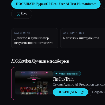
ПОСЕЩАТЬ
BypassGPT.co: Free AI Text Humanizer
↗︎
Save
Esc
КАТЕГОРИЯ
АЛЬТЕРНАТИВЫ
Детектор и гуманизатор
6 похожих инструментов
искусственного интеллекта
AI Collection Лучшие подборки
★
Лучшие подборки
TheFluxTrain
Студия Agentic AI Production для с
ПОСЕЩАТЬ
Подробн