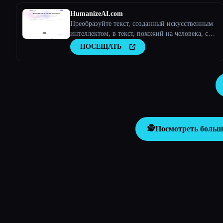
HumanizeAI.com
Преобразуйте текст, созданный искусственным
интеллектом, в текст, похожий на человека, с
помощью Humanize
ПОСЕЩАТЬ
🕵️
Посмотреть больш