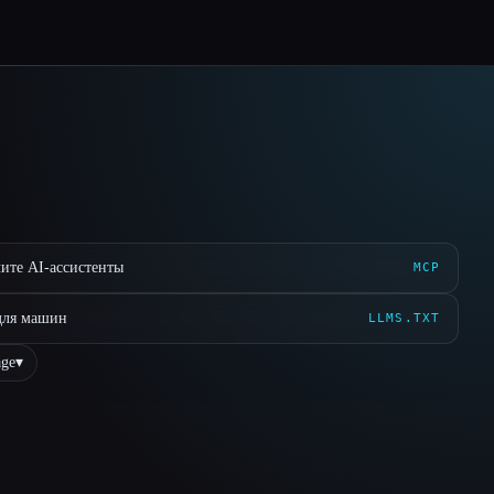
ите AI-ассистенты
MCP
для машин
LLMS.TXT
ge
▾