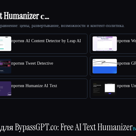
t Humanizer с…
равнение: цены, развертывание, возможности и контент-политика.
против AI Content Detector by Leap AI
против Wr
против Tweet Detective
против GP
против Humanize AI Text
против Und
 для
BypassGPT.co: Free AI Text Humanizer
В