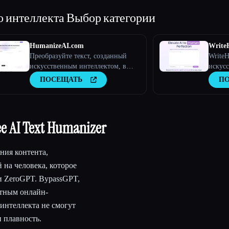
о интеллекта
Выбор категории
HumanizeAI.com
Writ
Преобразуйте текст, созданный
Write
искусственным интеллектом, в
искус
текст, похожий на человека, с
гуман
ПОСЕЩАТЬ
П
помощью Humanize
интелл
 AI Text Humanizer
ния контента,
 на человека, которое
и ZeroGPT. BypassGPT,
атным онлайн-
интеллекта не смогут
и плавность.