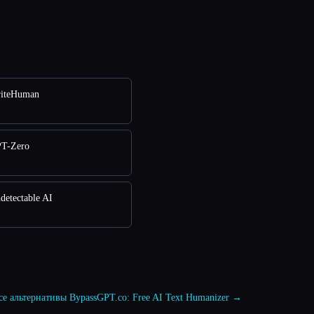
iteHuman
T-Zero
etectable AI
се альтернативы BypassGPT.co: Free AI Text Humanizer →