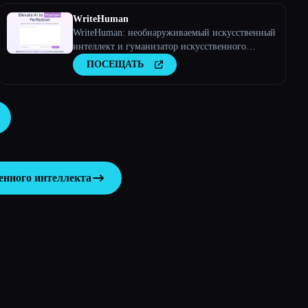
WriteHuman
WriteHuman: необнаруживаемый искусственный
интеллект и гуманизатор искусственного
интеллекта
ПОСЕЩАТЬ
енного интеллекта