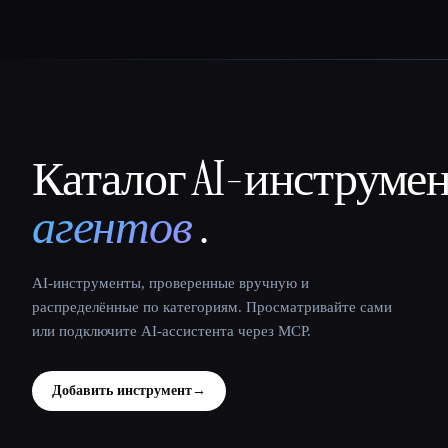
Каталог AI-инструме
That AI Collection
агентов
.
AI-инструменты, проверенные вручную и
распределённые по категориям. Просматривайте сами
или подключите AI-ассистента через MCP.
Добавить инструмент
→