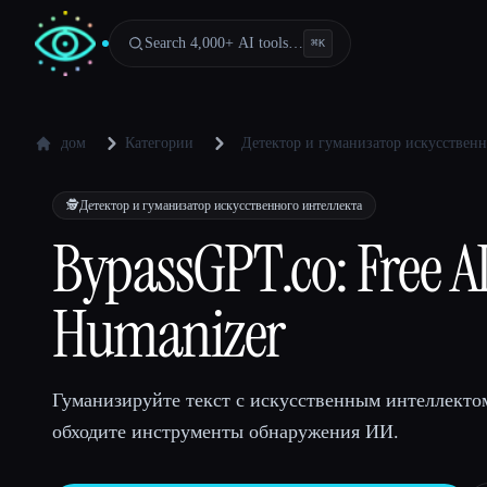
Search 4,000+ AI tools…
⌘
K
дом
Категории
Детектор и гуманизатор искусственн
🕵️
Детектор и гуманизатор искусственного интеллекта
BypassGPT.co: Free AI
Humanizer
Гуманизируйте текст с искусственным интеллектом
обходите инструменты обнаружения ИИ.