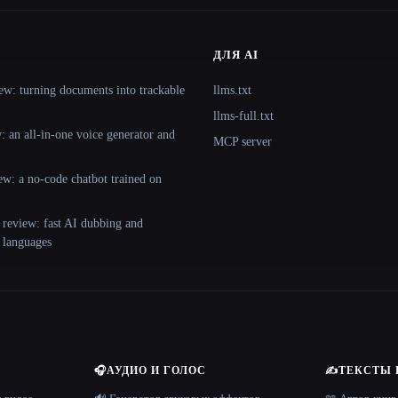
ДЛЯ AI
ew: turning documents into trackable
llms.txt
llms-full.txt
 an all-in-one voice generator and
MCP server
ew: a no-code chatbot trained on
 review: fast AI dubbing and
+ languages
🎧
АУДИО И ГОЛОС
✍️
ТЕКСТЫ 