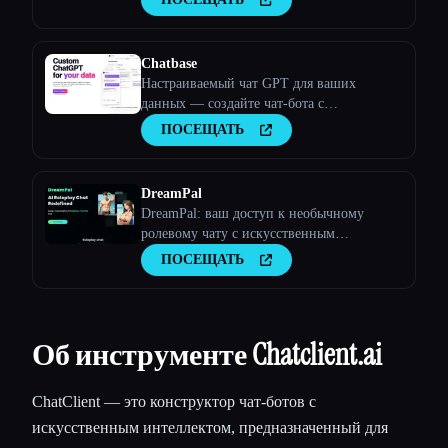
данными и мгновенно отвечает вам,
вашим клиентам или вашей команде.
Chatbase
Настраиваемый чат GPT для ваших
данных — создайте чат-бота с
искусственным интеллектом, обученного
ПОСЕЩАТЬ
вашим данным
DreamPal
DreamPal: ваш доступ к необычному
ролевому чату с искусственным
интеллектом
ПОСЕЩАТЬ
Об инструменте Chatclient.ai
ChatClient — это конструктор чат-ботов с
искусственным интеллектом, предназначенный для