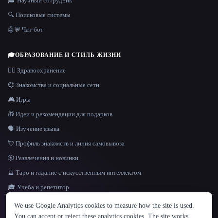
🎓 Научный сотрудник
🔍 Поисковые системы
🤖💬 Чат-бот
🎓
ОБРАЗОВАНИЕ И СТИЛЬ ЖИЗНИ
👩‍⚕️ Здравоохранение
💞 Знакомства и социальные сети
🎮 Игры
🎁 Идеи и рекомендации для подарков
🗣️ Изучение языка
💘 Профиль знакомств и линия самовывоза
🎲 Развлечения и новинки
🔮 Таро и гадание с искусственным интеллектом
🎓 Учеба и репетитор
ЯЗЫК
We use Google Analytics cookies to measure how the site is used.
English
español
Français
Русский
简体中文
You can accept or reject these analytics cookies. The site works