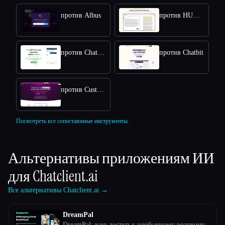
против Albus
против HUMATA
против Chatsimple
против Chatbit
против CustomGPT
Посмотреть все сопоставимые инструменты.
Альтернативы приложениям ИИ
для
Chatclient.ai
Все альтернативы Chatclient.ai →
DreamPal
DreamPal: ваш доступ к необычному ролевому