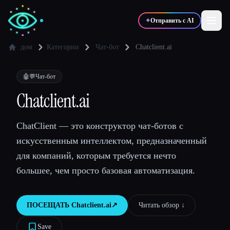
✦
Отправить с AI
дом
Категории
Чат-бот
Chatclient.ai
✍️
🎨
Писатели
Дизайнеры
🤖💬
Чат-бот
Chatclient.ai
💻
📈
Разработчики
Маркетологи
ChatClient — это конструктор чат-ботов с
искусственным интеллектом, предназначенный
🎓
🎬
Студенты
Креаторы
для компаний, которым требуется нечто
большее, чем просто базовая автоматизация.
Блог
ПОСЕЩАТЬ
Chatclient.ai
↗︎
Читать обзор ↓︎
Сравнить инструменты
Save