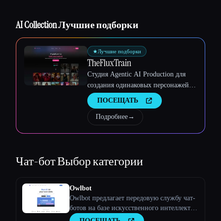
Esc
AI Collection Лучшие подборки
★
Лучшие подборки
TheFluxTrain
Студия Agentic AI Production для
создания одинаковых персонажей,
рабочих процессов и видео
ПОСЕЩАТЬ
Подробнее
→
Чат-бот
Выбор категории
Owlbot
Owlbot предлагает передовую службу чат-
ботов на базе искусственного интеллекта,
которая легко интегрируется с вашими
ПОСЕЩАТЬ