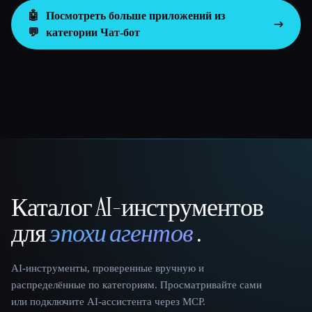
🤖
Посмотреть больше приложений из
💬
категории
Чат-бот
Каталог AI-инструментов
That AI Collection
для
эпохи агентов
.
AI-инструменты, проверенные вручную и
распределённые по категориям. Просматривайте сами
или подключите AI-ассистента через MCP.