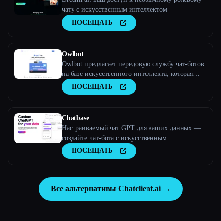
чату с искусственным интеллектом
ПОСЕЩАТЬ
Owlbot
Owlbot предлагает передовую службу чат-ботов
на базе искусственного интеллекта, которая
легко интегрируется с вашими данными и
ПОСЕЩАТЬ
мгновенно отвечает вам, вашим клиентам или
вашей команде.
Chatbase
Настраиваемый чат GPT для ваших данных —
создайте чат-бота с искусственным
интеллектом, обученного вашим данным
ПОСЕЩАТЬ
Все альтернативы Chatclient.ai →