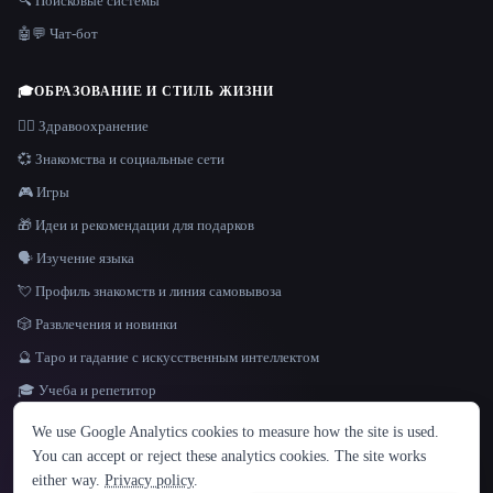
🔍 Поисковые системы
🤖💬 Чат-бот
🎓
ОБРАЗОВАНИЕ И СТИЛЬ ЖИЗНИ
👩‍⚕️ Здравоохранение
💞 Знакомства и социальные сети
🎮 Игры
🎁 Идеи и рекомендации для подарков
🗣️ Изучение языка
💘 Профиль знакомств и линия самовывоза
🎲 Развлечения и новинки
🔮 Таро и гадание с искусственным интеллектом
🎓 Учеба и репетитор
ЯЗЫК
We use Google Analytics cookies to measure how the site is used.
English
español
Français
Русский
简体中文
You can accept or reject these analytics cookies. The site works
Hindi
either way.
Privacy policy
.
© 2026 That AI Collection. Все права защищены.
·
Условия предоставления услуг
·