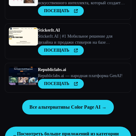
искусственного интеллекта, который создает
персонализированные дизайны татуировок на
ПОСЕЩАТЬ
основе пользовательского ввода.
StickerIt.AI
StickerIt.AI | #1 Мобильное решение для
дизайна и продажи стикеров на базе
искусственного интеллекта
ПОСЕЩАТЬ
Republiclabs.ai
Republiclabs.ai — народная платформа GenAI!
ПОСЕЩАТЬ
Все альтернативы Color Page AI →
Посмотреть больше приложений из категории