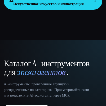
🌄
Искусственное искусство и иллюстрация
Каталог AI-инструментов
That AI Collection
для
эпохи агентов
.
AI-инструменты, проверенные вручную и
распределённые по категориям. Просматривайте сами
или подключите AI-ассистента через MCP.