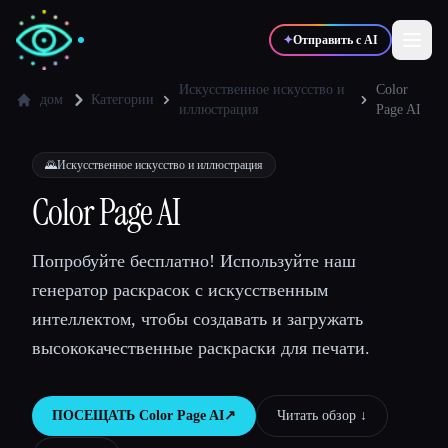
✦
Отправить с AI
Искусственное искусство и
Color
дом
Категории
иллюстрация
Page AI
✍️
🎨
Писатели
Дизайнеры
🌄
Искусственное искусство и иллюстрация
Color Page AI
💻
📈
Разработчики
Маркетологи
Попробуйте бесплатно! Используйте наш
🎓
🎬
Студенты
Креаторы
генератор раскрасок с искусственным
интеллектом, чтобы создавать и загружать
высококачественные раскраски для печати.
Блог
ПОСЕЩАТЬ
Color Page AI
↗︎
Читать обзор ↓︎
Сравнить инструменты