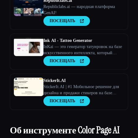
Republiclabs.ai
Republiclabs.ai — народная платформа
GenAI!
ПОСЕЩАТЬ
Ink AI - Tattoo Generator
InKai — это генератор татуировок на базе
искусственного интеллекта, который
создает персонализированные дизайны
ПОСЕЩАТЬ
татуировок на основе пользовательского
ввода.
StickerIt.AI
StickerIt.AI | #1 Мобильное решение для
дизайна и продажи стикеров на базе
искусственного интеллекта
ПОСЕЩАТЬ
Об инструменте Color Page AI