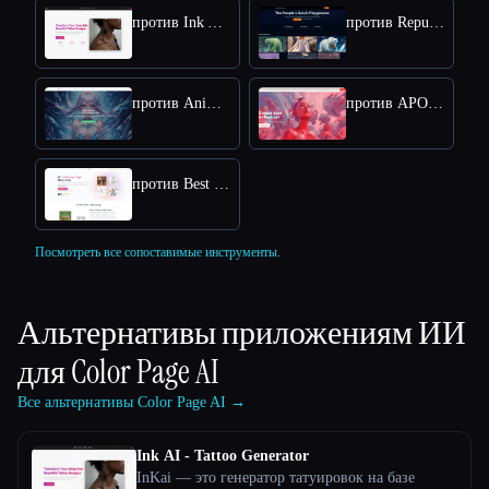
против Ink AI - Tattoo Generator
против Republiclabs.ai
против AnimeGenius
против APOB AI
против Best Coloring Pages AI
Посмотреть все сопоставимые инструменты.
Альтернативы приложениям ИИ
для
Color Page AI
Все альтернативы Color Page AI →
Ink AI - Tattoo Generator
InKai — это генератор татуировок на базе