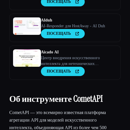
ПОСЕЩАТЬ
AIduh
AI-Responder для HostAway - AI Duh
ПОСЕЩАТЬ
Aicado AI
Центр внедрения искусственного
интеллекта для нетехнических
специалистов | Самый простой способ
ПОСЕЩАТЬ
интеграции искусственного интеллекта в
ваш бизнес
Об инструменте CometAPI
CometAPI — это всемирно известная платформа
агрегации API для моделей искусственного
интеллекта, объединяющая API из более чем 500