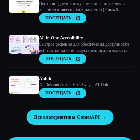
Центр внедрения искусственного интеллекта
для нетехнических специалистов | Самый
простой способ интеграции искусственного
ПОСЕЩАТЬ
интеллекта в ваш бизнес
All in One Accessibility
Быстрое решение для обеспечения доступности
веб-сайтов на базе искусственного интеллекта!
ПОСЕЩАТЬ
AIduh
AI-Responder для HostAway - AI Duh
ПОСЕЩАТЬ
Все альтернативы CometAPI →