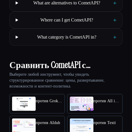
+
What are alternatives to CometAPI?
+
Where can I get CometAPI?
+
What category is CometAPI in?
Сравнить CometAPI с…
Выберите любой инструмент, чтобы увидеть
структурированное сравнение: цены, развертывание,
возможности и контент-политика.
против Grokipedia VS Wikipedia
против All in One Accessibility
против AIduh
против Texti