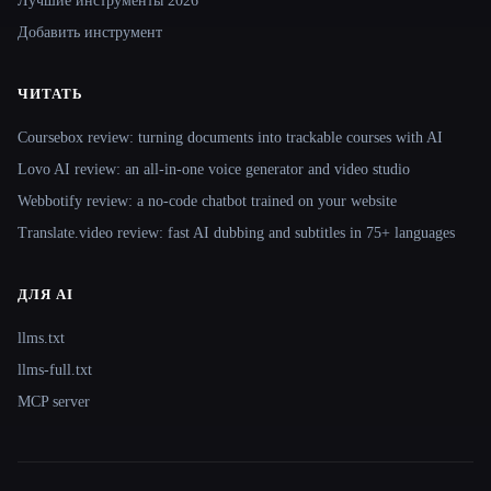
Лучшие инструменты 2026
Добавить инструмент
ЧИТАТЬ
Coursebox review: turning documents into trackable courses with AI
Lovo AI review: an all-in-one voice generator and video studio
Webbotify review: a no-code chatbot trained on your website
Translate.video review: fast AI dubbing and subtitles in 75+ languages
ДЛЯ AI
llms.txt
llms-full.txt
MCP server