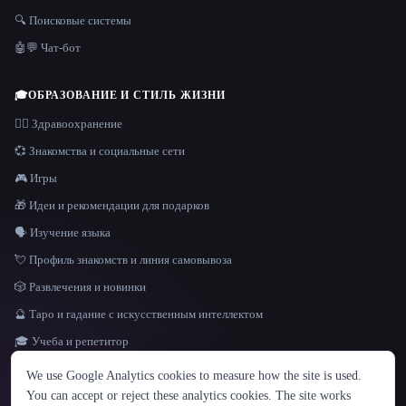
🔍 Поисковые системы
🤖💬 Чат-бот
🎓
ОБРАЗОВАНИЕ И СТИЛЬ ЖИЗНИ
👩‍⚕️ Здравоохранение
💞 Знакомства и социальные сети
🎮 Игры
🎁 Идеи и рекомендации для подарков
🗣️ Изучение языка
💘 Профиль знакомств и линия самовывоза
🎲 Развлечения и новинки
🔮 Таро и гадание с искусственным интеллектом
🎓 Учеба и репетитор
ЯЗЫК
We use Google Analytics cookies to measure how the site is used.
English
español
Français
Русский
简体中文
You can accept or reject these analytics cookies. The site works