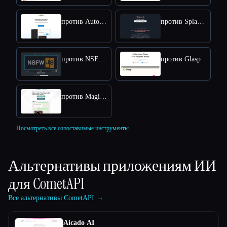
против Autoname
против SplashAI
против NSFW JS
против Glasp
против Magic Mate
Посмотреть все сопоставимые инструменты.
Альтернативы приложениям ИИ
для
CometAPI
Все альтернативы CometAPI →
Aicado AI