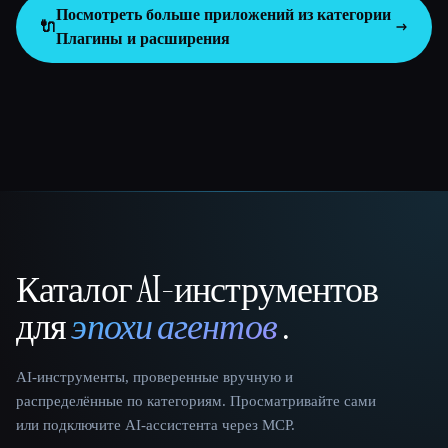
Посмотреть больше приложений из категории
🔌
Плагины и расширения
Каталог AI-инструментов
That AI Collection
для
эпохи агентов
.
AI-инструменты, проверенные вручную и
распределённые по категориям. Просматривайте сами
или подключите AI-ассистента через MCP.