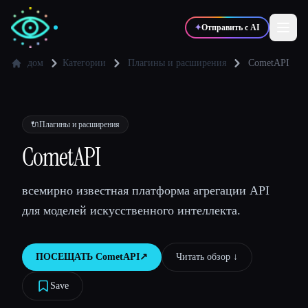
✦
Отправить с AI
дом
Категории
Плагины и расширения
CometAPI
✍️
🎨
Писатели
Дизайнеры
🔌
Плагины и расширения
💻
📈
CometAPI
Разработчики
Маркетологи
всемирно известная платформа агрегации API
🎓
🎬
Студенты
Креаторы
для моделей искусственного интеллекта.
ПОСЕЩАТЬ
CometAPI
↗︎
Читать обзор ↓︎
Блог
Save
Сравнить инструменты