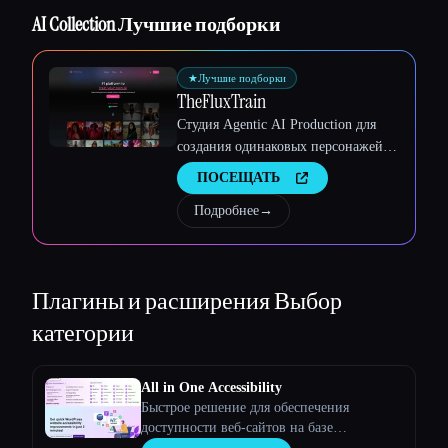
Esc
AI Collection Лучшие подборки
★
Лучшие подборки
TheFluxTrain
Студия Agentic AI Production для
создания одинаковых персонажей,
рабочих процессов и видео
ПОСЕЩАТЬ
Подробнее
→
Плагины и расширения
Выбор
категории
All in One Accessibility
Быстрое решение для обеспечения
доступности веб-сайтов на базе
искусственного интеллекта!