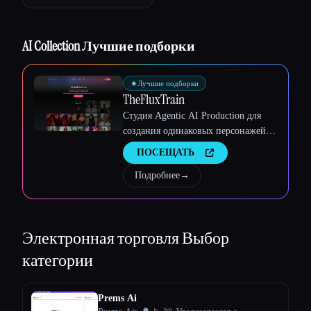
Esc
AI Collection Лучшие подборки
★
Лучшие подборки
TheFluxTrain
Студия Agentic AI Production для
создания одинаковых персонажей,
рабочих процессов и видео
ПОСЕЩАТЬ
Подробнее
→
Электронная торговля
Выбор
категории
Prems Ai