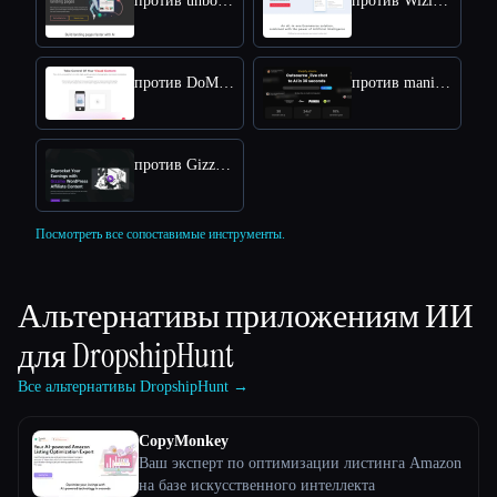
против unbounce
против Wizishop
против DoMyShoot
против manifest
против Gizzmo Ai
Посмотреть все сопоставимые инструменты.
Альтернативы приложениям ИИ
для
DropshipHunt
Все альтернативы DropshipHunt →
CopyMonkey
Ваш эксперт по оптимизации листинга Amazon
на базе искусственного интеллекта