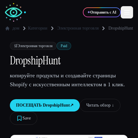
✦
Отправить с AI
дом
Категории
Электронная торговля
DropshipHunt
✍️
🎨
Писатели
Дизайнеры
🛒
Электронная торговля
Paid
DropshipHunt
💻
📈
Разработчики
Маркетологи
копируйте продукты и создавайте страницы
Shopify с искусственным интеллектом в 1 клик.
🎓
🎬
Студенты
Креаторы
ПОСЕЩАТЬ
DropshipHunt
↗︎
Читать обзор ↓︎
Save
Блог
Сравнить инструменты