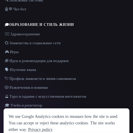
🔍 Поисковые системы
🤖💬 Чат-бот
🎓
ОБРАЗОВАНИЕ И СТИЛЬ ЖИЗНИ
👩‍⚕️ Здравоохранение
💞 Знакомства и социальные сети
🎮 Игры
🎁 Идеи и рекомендации для подарков
🗣️ Изучение языка
💘 Профиль знакомств и линия самовывоза
🎲 Развлечения и новинки
🔮 Таро и гадание с искусственным интеллектом
🎓 Учеба и репетитор
ЯЗЫК
We use Google Analytics cookies to measure how the site is used.
English
español
Français
Русский
简体中文
You can accept or reject these analytics cookies. The site works
Hindi
either way.
Privacy policy
.
© 2026 That AI Collection. Все права защищены.
·
Условия предоставления услуг
·