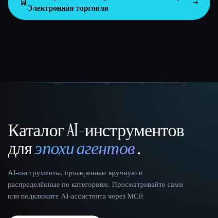
🛒
Электронная торговля
Каталог AI-инструментов
That AI Collection
для
эпохи агентов
.
AI-инструменты, проверенные вручную и
распределённые по категориям. Просматривайте сами
или подключите AI-ассистента через MCP.