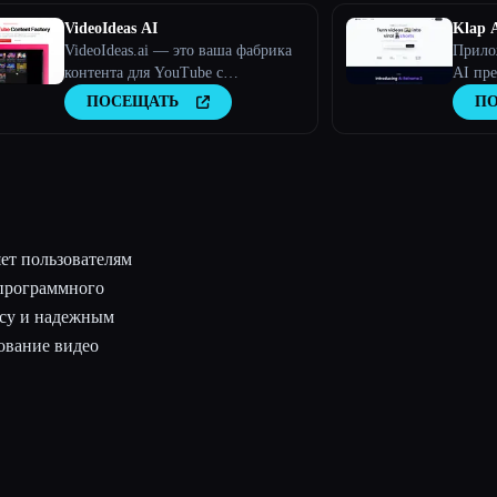
VideoIdeas AI
Klap 
VideoIdeas.ai — это ваша фабрика
Прило
контента для YouTube с
AI пре
искусственным интеллектом.
вирус
ПОСЕЩАТЬ
П
Создавайте полезные для вирусов
сценарии, свежие идеи для видео
и интересный контент за
считанные минуты.
ет пользователям
 программного
йсу и надежным
ование видео