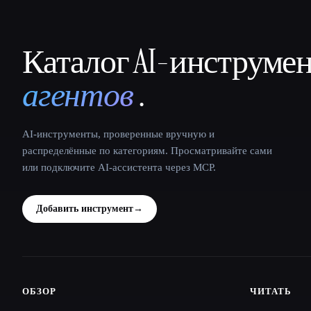
Каталог AI-инструме
That AI Collection
агентов
.
AI-инструменты, проверенные вручную и
распределённые по категориям. Просматривайте сами
или подключите AI-ассистента через MCP.
Добавить инструмент
→
ОБЗОР
ЧИТАТЬ
Site navigation