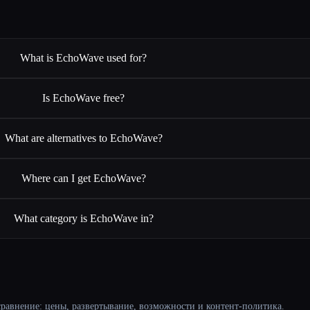
What is EchoWave used for?
Is EchoWave free?
What are alternatives to EchoWave?
Where can I get EchoWave?
What category is EchoWave in?
равнение: цены, развертывание, возможности и контент-политика.