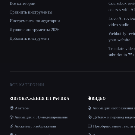
Все категории
Coursebox revi
courses with AI
Сравнить инструменты
Lovo AI review:
Инструменты по аудитории
video studio
Лучшие инструменты 2026
Webbotify revi
Добавить инструмент
your website
Translate.video
subtitles in 75
ВСЕ КАТЕГОРИИ
🎨
ИЗОБРАЖЕНИЯ И ГРАФИКА
🎬
ВИДЕО
😎 Аватары
🎬 Анимация изображения 
🎲 Анимация и 3D-моделирование
🎤 Дубляж и перевод видео
🔬 Апскейлер изображений
🎞️ Преобразование текста 