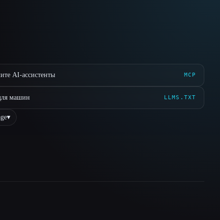
ите AI-ассистенты
MCP
для машин
LLMS.TXT
ge
▾