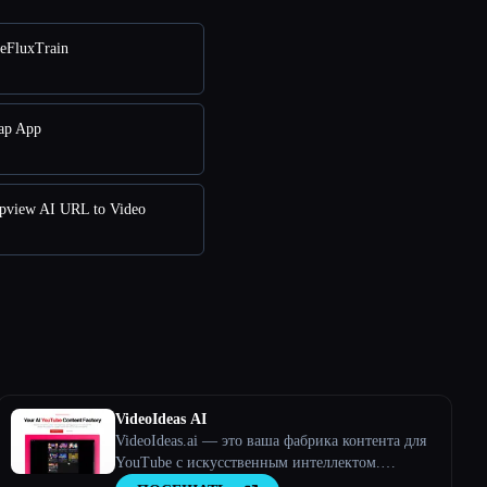
eFluxTrain
ap App
pview AI URL to Video
VideoIdeas AI
VideoIdeas.ai — это ваша фабрика контента для
YouTube с искусственным интеллектом.
Создавайте полезные для вирусов сценарии,