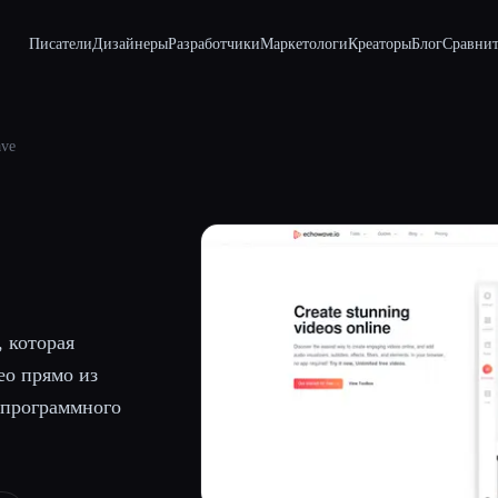
Писатели
Дизайнеры
Разработчики
Маркетологи
Креаторы
Блог
Сравнит
ve
, которая
ео прямо из
о программного