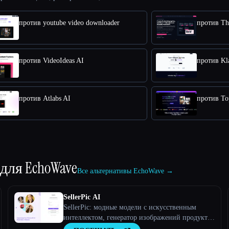
против youtube video downloader
против Th
против VideoIdeas AI
против Kl
против Atlabs AI
против To
 для
EchoWave
Все альтернативы EchoWave →
SellerPic AI
SellerPic: модные модели с искусственным
интеллектом, генератор изображений продуктов
и видео