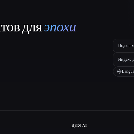
нтов для
эпохи
Подключ
Индекс 
Langua
ДЛЯ AI