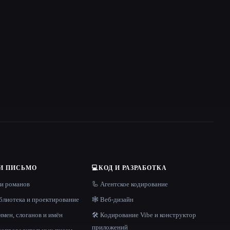
И ПИСЬМО
💻
КОД И РАЗРАБОТКА
 и романов
🦾 Агентское кодирование
блиотека и проектирование
🕸 Веб-дизайн
имен, слоганов и имён
🛠️ Кодирование Vibe и конструктор
приложений