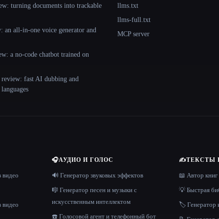
ew: turning documents into trackable
llms.txt
llms-full.txt
 an all-in-one voice generator and
MCP server
ew: a no-code chatbot trained on
 review: fast AI dubbing and
+ languages
🎧
АУДИО И ГОЛОС
✍️
ТЕКСТЫ 
в видео
🔊 Генератор звуковых эффектов
📖 Автор книг
🎼 Генератор песен и музыки с
💡 Быстрая би
искусственным интеллектом
в видео
🏷️ Генератор 
☎️ Голосовой агент и телефонный бот