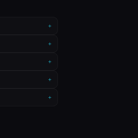
+
+
+
+
+