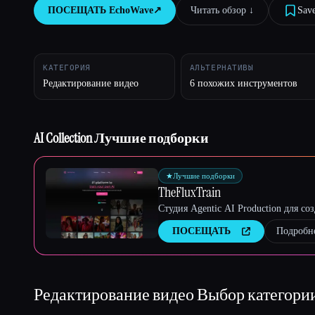
ПОСЕЩАТЬ
EchoWave
↗︎
Читать обзор ↓︎
Sav
Esc
КАТЕГОРИЯ
АЛЬТЕРНАТИВЫ
Редактирование видео
6 похожих инструментов
AI Collection Лучшие подборки
★
Лучшие подборки
TheFluxTrain
Студия Agentic AI Production для с
ПОСЕЩАТЬ
Подробн
Редактирование видео
Выбор категори