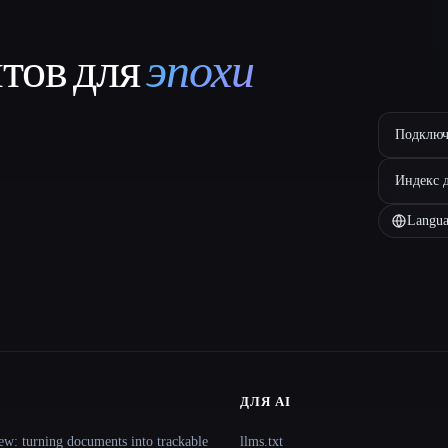
нтов для
эпохи
Подключ
Индекс 
Langua
ДЛЯ AI
ew: turning documents into trackable
llms.txt