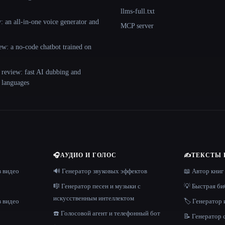
llms-full.txt
 an all-in-one voice generator and
MCP server
ew: a no-code chatbot trained on
 review: fast AI dubbing and
+ languages
🎧
АУДИО И ГОЛОС
✍️
ТЕКСТЫ 
в видео
🔊 Генератор звуковых эффектов
📖 Автор книг
🎼 Генератор песен и музыки с
💡 Быстрая би
искусственным интеллектом
в видео
🏷️ Генератор 
☎️ Голосовой агент и телефонный бот
📝 Генератор