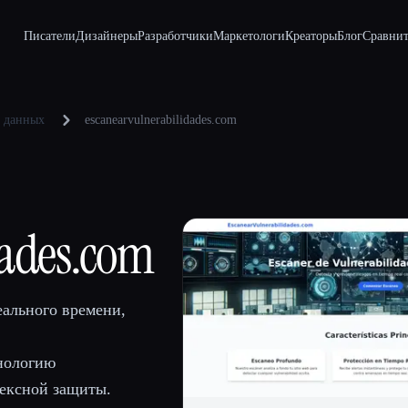
Писатели
Дизайнеры
Разработчики
Маркетологи
Креаторы
Блог
Сравнит
е данных
escanearvulnerabilidades.com
dades.com
еального времени,
нологию
лексной защиты.