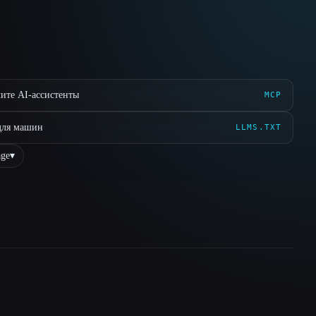
ите AI-ассистенты
MCP
для машин
LLMS.TXT
ge
▾