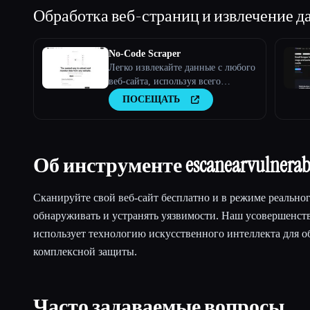
Обработка веб-страниц и извлечение 
No-Code Scraper
Легко извлекайте данные с любого
веб-сайта, используя всего
несколько простых входных
ПОСЕЩАТЬ
данных.
Об инструменте escanearvulnerabi
Сканируйте свой веб-сайт бесплатно и в режиме реально
обнаруживать и устранять уязвимости. Наш усовершенс
использует технологию искусственного интеллекта для о
комплексной защиты.
Часто задаваемые вопросы