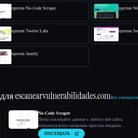
против No-Code Scraper
против We
против Twelve Labs
против Se
против Jsonify
 для
escanearvulnerabilidades.com
Все альтернати
No-Code Scraper
Легко извлекайте данные с любого веб-сайта,
используя всего несколько простых входных
данных.
ПОСЕЩАТЬ