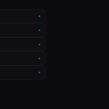
+
+
+
+
+