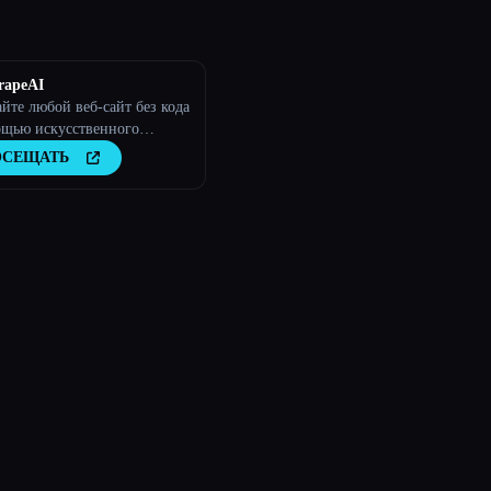
rapeAI
те любой веб-сайт без кода
ощью искусственного
екта
ОСЕЩАТЬ