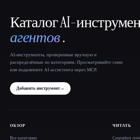
Каталог AI-инструме
That AI Collection
агентов
.
AI-инструменты, проверенные вручную и
распределённые по категориям. Просматривайте сами
или подключите AI-ассистента через MCP.
Добавить инструмент
→
ОБЗОР
ЧИТАТЬ
Site navigation
Все категории
Coursebox revi