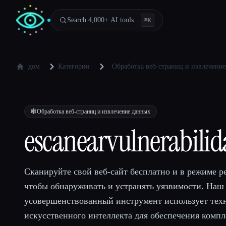
Search 4,000+ AI tools…
⌘
K
дом
Категории
Обработка веб-страниц и извлечени
🕸️
Обработка веб-страниц и извлечение данных
escanearvulnerabili
Сканируйте свой веб-сайт бесплатно и в режиме р
чтобы обнаруживать и устранять уязвимости. Наш
усовершенствованный инструмент использует тех
искусственного интеллекта для обеспечения комп