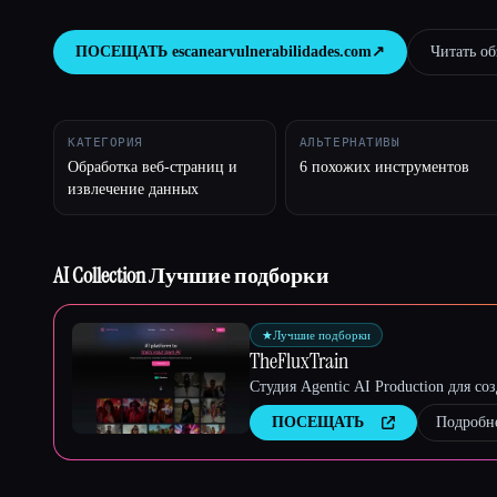
ПОСЕЩАТЬ
escanearvulnerabilidades.com
↗︎
Читать обз
Esc
КАТЕГОРИЯ
АЛЬТЕРНАТИВЫ
Обработка веб-страниц и
6 похожих инструментов
извлечение данных
AI Collection Лучшие подборки
★
Лучшие подборки
TheFluxTrain
Студия Agentic AI Production для с
ПОСЕЩАТЬ
Подробн