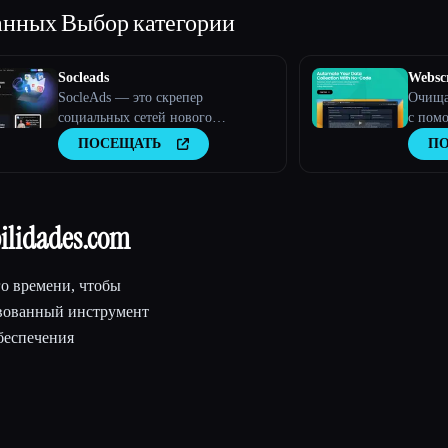
данных
Выбор категории
Socleads
Websc
SocleAds — это скрепер
Очищай
социальных сетей нового
с пом
поколения
интелл
ПОСЕЩАТЬ
П
lidades.com
го времени, чтобы
твованный инструмент
беспечения