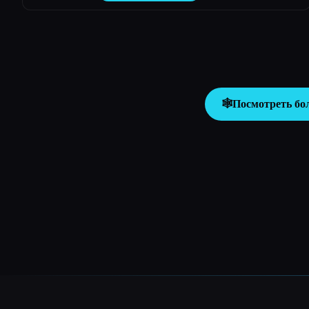
🕸️
Посмотреть бо