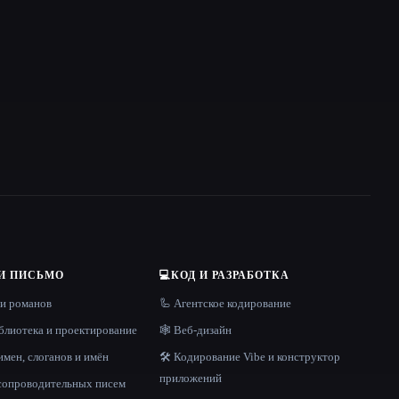
И ПИСЬМО
💻
КОД И РАЗРАБОТКА
 и романов
🦾 Агентское кодирование
блиотека и проектирование
🕸 Веб-дизайн
имен, слоганов и имён
🛠️ Кодирование Vibe и конструктор
приложений
 сопроводительных писем