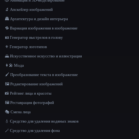
🎲 Анимация и 3D-моделирование
🔬 Апскейлер изображений
🏯 Архитектура и дизайн интерьера
🔁 Вариация изображения в изображение
🪪 Генератор выстрелов в голову
⚜️ Генератор логотипов
🌄 Искусственное искусство и иллюстрация
👩‍🎤 Мода
🖌️ Преобразование текста в изображение
🖼️ Редактирование изображений
📸 Рейтинг лица и красоты
🖼️ Реставрация фотографий
🎭 Смена лица
💧 Средство для удаления водяных знаков
🪄 Средство для удаления фона