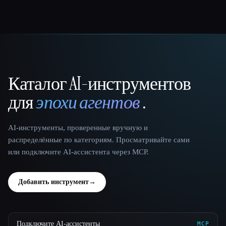
Каталог AI-инструментов
That AI Collection
для
эпохи агентов
.
AI-инструменты, проверенные вручную и
распределённые по категориям. Просматривайте сами
или подключите AI-ассистента через MCP.
Добавить инструмент
→
Подключите AI-ассистенты
MCP