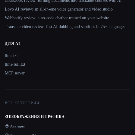
Coursebox review: turning documents into trackable courses with AI
Lovo AI review: an all-in-one voice generator and video studio
Webbotify review: a no-code chatbot trained on your website
Translate.video review: fast AI dubbing and subtitles in 75+ languages
ДЛЯ AI
llms.txt
llms-full.txt
MCP server
ВСЕ КАТЕГОРИИ
🎨
ИЗОБРАЖЕНИЯ И ГРАФИКА
😎 Аватары