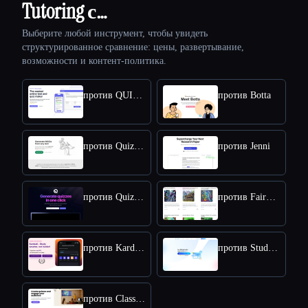
Tutoring с…
Выберите любой инструмент, чтобы увидеть
структурированное сравнение: цены, развертывание,
возможности и контент-политика.
против QUIZGECKO
против Botta
против Quizwhiz
против Jenni
против QuizRise
против FairyTailAI
против KardsAI - AI Flashcard Maker
против StudyGPT
против Classicquiz com