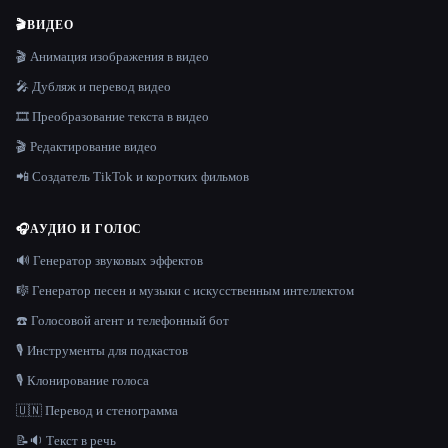
🎬
ВИДЕО
🎬 Анимация изображения в видео
🎤 Дубляж и перевод видео
🎞️ Преобразование текста в видео
🎬 Редактирование видео
📲 Создатель TikTok и коротких фильмов
🎧
АУДИО И ГОЛОС
🔊 Генератор звуковых эффектов
🎼 Генератор песен и музыки с искусственным интеллектом
☎️ Голосовой агент и телефонный бот
🎙️ Инструменты для подкастов
🎙️ Клонирование голоса
🇺🇳 Перевод и стенограмма
📝🔉 Текст в речь