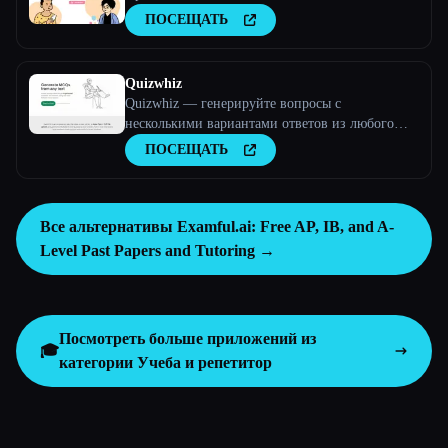
ПОСЕЩАТЬ
Quizwhiz
Quizwhiz — генерируйте вопросы с
несколькими вариантами ответов из любого
текста
ПОСЕЩАТЬ
Все альтернативы Examful.ai: Free AP, IB, and A-
Level Past Papers and Tutoring →
Посмотреть больше приложений из
🎓
категории
Учеба и репетитор