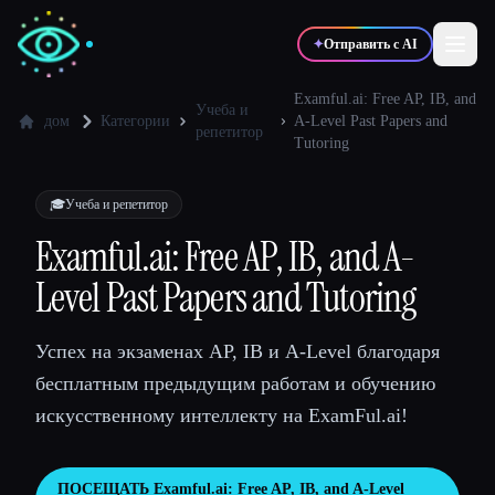
✦
Отправить с AI
Examful.ai: Free AP, IB, and
Учеба и
дом
Категории
A-Level Past Papers and
репетитор
Tutoring
✍️
🎨
Писатели
Дизайнеры
🎓
Учеба и репетитор
💻
📈
Разработчики
Маркетологи
Examful.ai: Free AP, IB, and A-
Level Past Papers and Tutoring
🎓
🎬
Студенты
Креаторы
Успех на экзаменах AP, IB и A-Level благодаря
бесплатным предыдущим работам и обучению
искусственному интеллекту на ExamFul.ai!
Блог
Сравнить инструменты
ПОСЕЩАТЬ
Examful.ai: Free AP, IB, and A-Level