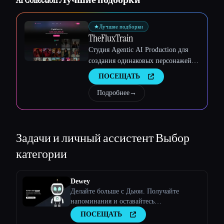
★
Лучшие подборки
TheFluxTrain
Студия Agentic AI Production для
создания одинаковых персонажей,
рабочих процессов и видео
ПОСЕЩАТЬ
Подробнее
→
Задачи и личный ассистент
Выбор
категории
Dewey
Делайте больше с Дьюи. Получайте
напоминания и оставайтесь
мотивированными с помощью текстовых
ПОСЕЩАТЬ
сообщений от Дьюи, вашего друга по