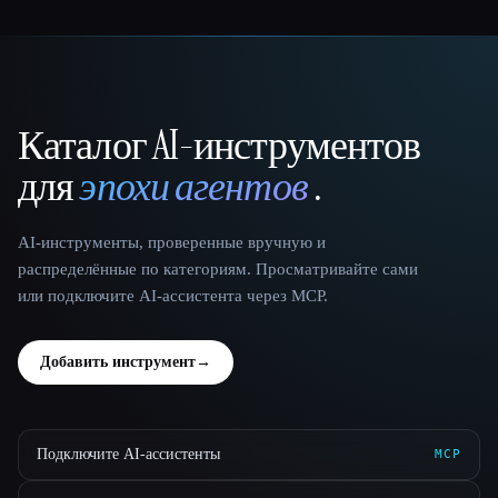
Каталог AI-инструментов
That AI Collection
для
эпохи агентов
.
AI-инструменты, проверенные вручную и
распределённые по категориям. Просматривайте сами
или подключите AI-ассистента через MCP.
Добавить инструмент
→
Подключите AI-ассистенты
MCP