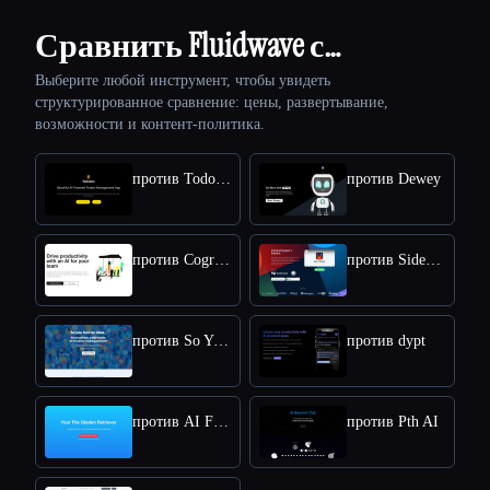
Сравнить Fluidwave с…
Выберите любой инструмент, чтобы увидеть
структурированное сравнение: цены, развертывание,
возможности и контент-политика.
против Todobee
против Dewey
против Cogram
против Sidekick
против So You Had An Idea
против dypt
против AI Finder
против Pth AI