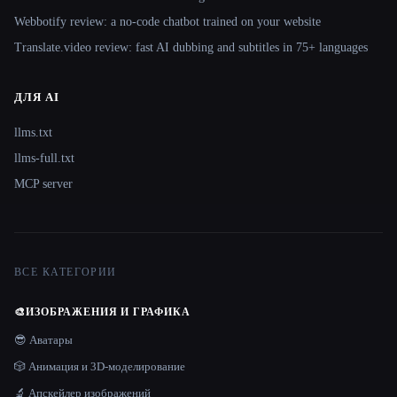
Webbotify review: a no-code chatbot trained on your website
Translate.video review: fast AI dubbing and subtitles in 75+ languages
ДЛЯ AI
llms.txt
llms-full.txt
MCP server
ВСЕ КАТЕГОРИИ
🎨
ИЗОБРАЖЕНИЯ И ГРАФИКА
😎 Аватары
🎲 Анимация и 3D-моделирование
🔬 Апскейлер изображений