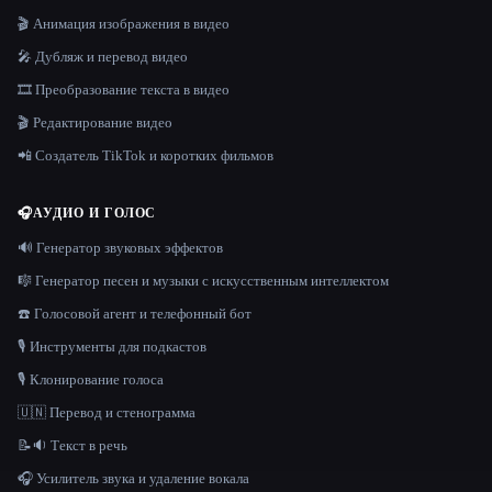
🎬 Анимация изображения в видео
🎤 Дубляж и перевод видео
🎞️ Преобразование текста в видео
🎬 Редактирование видео
📲 Создатель TikTok и коротких фильмов
🎧
АУДИО И ГОЛОС
🔊 Генератор звуковых эффектов
🎼 Генератор песен и музыки с искусственным интеллектом
☎️ Голосовой агент и телефонный бот
🎙️ Инструменты для подкастов
🎙️ Клонирование голоса
🇺🇳 Перевод и стенограмма
📝🔉 Текст в речь
🎧 Усилитель звука и удаление вокала