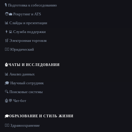
🎙️ Подготовка к собеседованию
🧑‍💼 Рекрутинг и ATS
📊 Слайды и презентации
👨‍💻 Служба поддержки
🛒 Электронная торговля
👩‍⚖️ Юридический
🤖
ЧАТЫ И ИССЛЕДОВАНИЯ
📊 Анализ данных
🎓 Научный сотрудник
🔍 Поисковые системы
🤖💬 Чат-бот
🎓
ОБРАЗОВАНИЕ И СТИЛЬ ЖИЗНИ
👩‍⚕️ Здравоохранение