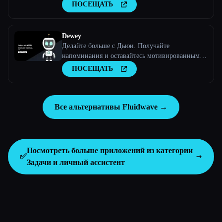
ПОСЕЩАТЬ
Dewey
Делайте больше с Дьюи. Получайте
напоминания и оставайтесь мотивированными
с помощью текстовых сообщений от Дьюи,
ПОСЕЩАТЬ
вашего друга по подотчетности ИИ.
Все альтернативы Fluidwave →
Посмотреть больше приложений из категории
✅
Задачи и личный ассистент