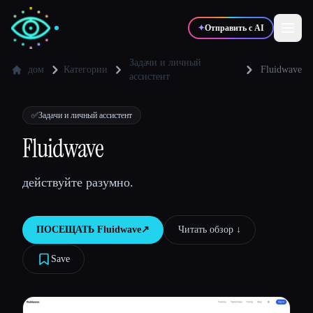
✦
Отправить с AI
Задачи и личный
дом
Категории
Fluidwave
ассистент
✍️
🎨
Писатели
Дизайнеры
✅
Задачи и личный ассистент
Fluidwave
💻
📈
Разработчики
Маркетологи
действуйте разумно.
🎓
🎬
Студенты
Креаторы
ПОСЕЩАТЬ
Fluidwave
↗︎
Читать обзор ↓︎
Save
Блог
Сравнить инструменты