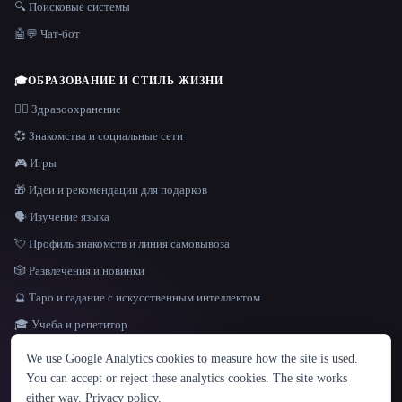
🔍 Поисковые системы
🤖💬 Чат-бот
🎓
ОБРАЗОВАНИЕ И СТИЛЬ ЖИЗНИ
👩‍⚕️ Здравоохранение
💞 Знакомства и социальные сети
🎮 Игры
🎁 Идеи и рекомендации для подарков
🗣️ Изучение языка
💘 Профиль знакомств и линия самовывоза
🎲 Развлечения и новинки
🔮 Таро и гадание с искусственным интеллектом
🎓 Учеба и репетитор
ЯЗЫК
We use Google Analytics cookies to measure how the site is used.
English
español
Français
Русский
简体中文
You can accept or reject these analytics cookies. The site works
Hindi
either way.
Privacy policy
.
© 2026 That AI Collection. Все права защищены.
·
Условия предоставления услуг
·