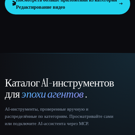
🎬
Редактирование видео
Каталог AI-инструментов
That AI Collection
для
эпохи агентов
.
AI-инструменты, проверенные вручную и
распределённые по категориям. Просматривайте сами
или подключите AI-ассистента через MCP.