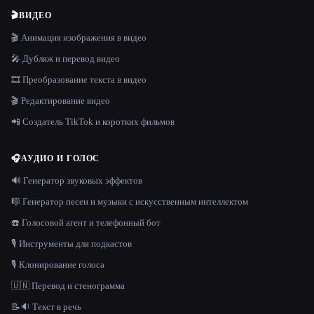
🎬
ВИДЕО
🎬 Анимация изображения в видео
🎤 Дубляж и перевод видео
🎞️ Преобразование текста в видео
🎬 Редактирование видео
📲 Создатель TikTok и коротких фильмов
🎧
АУДИО И ГОЛОС
🔊 Генератор звуковых эффектов
🎼 Генератор песен и музыки с искусственным интеллектом
☎️ Голосовой агент и телефонный бот
🎙️ Инструменты для подкастов
🎙️ Клонирование голоса
🇺🇳 Перевод и стенограмма
📝🔉 Текст в речь