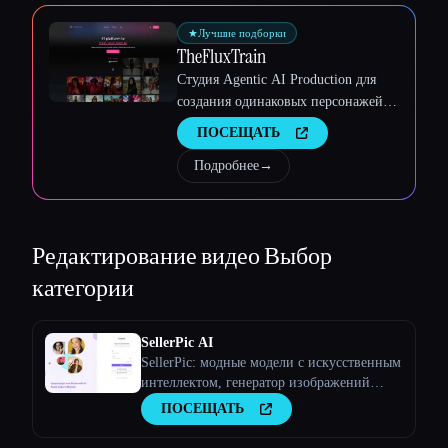
Esc
★
Лучшие подборки
TheFluxTrain
Студия Agentic AI Production для
создания одинаковых персонажей,
рабочих процессов и видео
ПОСЕЩАТЬ
Подробнее
→
Редактирование видео
Выбор
категории
SellerPic AI
SellerPic: модные модели с искусственным
интеллектом, генератор изображений
продуктов и видео
ПОСЕЩАТЬ