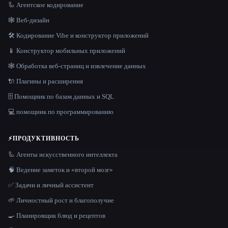
🦾 Агентское кодирование
🕸 Веб-дизайн
🛠️ Кодирование Vibe и конструктор приложений
📱 Конструктор мобильных приложений
🕸️ Обработка веб-страниц и извлечение данных
🔌 Плагины и расширения
🗄️ Помощник по базам данных и SQL
💻 помощник по программированию
⚡
ПРОДУКТИВНОСТЬ
🦾 Агенты искусственного интеллекта
🧠 Ведение заметок и «второй мозг»
✅ Задачи и личный ассистент
🌱 Личностный рост и благополучие
🍳 Планировщик блюд и рецептов