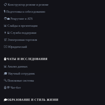
📋 Конструктор резюме и резюме
🎙️ Подготовка к собеседованию
🧑‍💼 Рекрутинг и ATS
📊 Слайды и презентации
👨‍💻 Служба поддержки
🛒 Электронная торговля
👩‍⚖️ Юридический
🤖
ЧАТЫ И ИССЛЕДОВАНИЯ
📊 Анализ данных
🎓 Научный сотрудник
🔍 Поисковые системы
🤖💬 Чат-бот
🎓
ОБРАЗОВАНИЕ И СТИЛЬ ЖИЗНИ