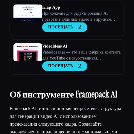
Klap App
Приложение для редактирования AI
превратит длинные видео в вирусные
клипы
ПОСЕЩАТЬ
VideoIdeas AI
VideoIdeas.ai — это ваша фабрика контента
для YouTube с искусственным
интеллектом. Создавайте полезные для
ПОСЕЩАТЬ
вирусов сценарии, свежие идеи для видео
и интересный контент за считанные
минуты.
Об инструменте Framepack AI
Framepack AI: инновационная нейросетевая структура
для генерации видео AI с использованием
предсказания следующего кадра. Создавайте
высококачественные видеоролики с минимальными