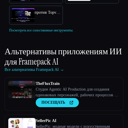
против Topview AI URL to Video
Посмотреть все сопоставимые инструменты.
Альтернативы приложениям ИИ
для
Framepack AI
Все альтернативы Framepack AI →
TheFluxTrain
Студия Agentic AI Production для создания
одинаковых персонажей, рабочих процессов и
видео
ПОСЕЩАТЬ
SellerPic AI
SellerPic: модные модели с искусственным