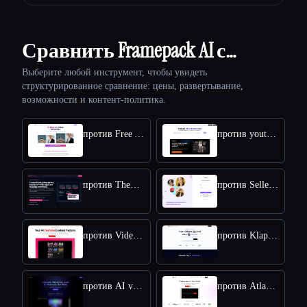
Сравнить Framepack AI с…
Выберите любой инструмент, чтобы увидеть
структурированное сравнение: цены, развертывание,
возможности и контент-политика.
против Free AI kissing video generator
против youtube video downloader
против TheFluxTrain
против SellerPic AI
против VideoIdeas AI
против Klap App
против AI video editor
против Atlabs AI