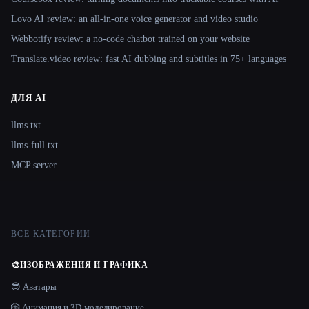
Lovo AI review: an all-in-one voice generator and video studio
Webbotify review: a no-code chatbot trained on your website
Translate.video review: fast AI dubbing and subtitles in 75+ languages
ДЛЯ AI
llms.txt
llms-full.txt
MCP server
ВСЕ КАТЕГОРИИ
🎨
ИЗОБРАЖЕНИЯ И ГРАФИКА
😎 Аватары
🎲 Анимация и 3D-моделирование