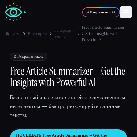
✦
Отправить с AI
Free Article Summarizer –
Генерация
дом
Категории
Get the Insights with
текста
Powerful AI
✍️
🎨
Писатели
Дизайнеры
📝
Генерация текста
💻
📈
Разработчики
Маркетологи
Free Article Summarizer – Get the
Insights with Powerful AI
🎓
🎬
Студенты
Креаторы
Бесплатный анализатор статей с искусственным
интеллектом — быстро резюмируйте длинные
тексты.
Блог
Сравнить инструменты
ПОСЕЩАТЬ
Free Article Summarizer – Get the