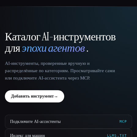
Каталог AI-инструментов
That AI Collection
для
эпохи агентов
.
AI-инструменты, проверенные вручную и
распределённые по категориям. Просматривайте сами
или подключите AI-ассистента через MCP.
Добавить инструмент
→
Подключите AI-ассистенты
MCP
Индекс для машин
LLMS.TXT