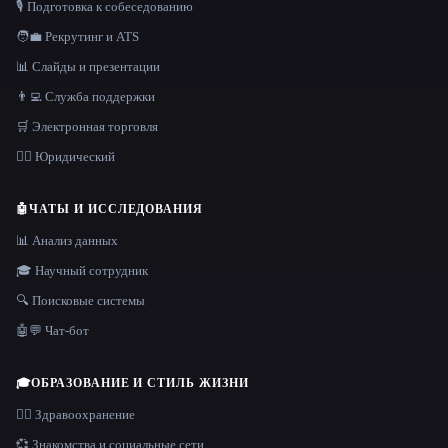
🎙️ Подготовка к собеседованию
🧑‍💼 Рекрутинг и ATS
📊 Слайды и презентации
👨‍💻 Служба поддержки
🛒 Электронная торговля
👩‍⚖️ Юридический
🤖
ЧАТЫ И ИССЛЕДОВАНИЯ
📊 Анализ данных
🎓 Научный сотрудник
🔍 Поисковые системы
🤖💬 Чат-бот
🎓
ОБРАЗОВАНИЕ И СТИЛЬ ЖИЗНИ
👩‍⚕️ Здравоохранение
💞 Знакомства и социальные сети