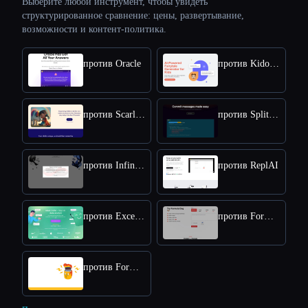
Выберите любой инструмент, чтобы увидеть
структурированное сравнение: цены, развертывание,
возможности и контент-политика.
против Oracle
против Kidotail
против Scarlettpanda
против Splitjoin
против Infiniteconversation
против ReplAI
против Excelformulabot
против Formula Dog
против Formulagod