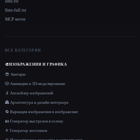
llms.txt
llms-full.txt
MCP server
ВСЕ КАТЕГОРИИ
🎨
ИЗОБРАЖЕНИЯ И ГРАФИКА
😎 Аватары
🎲 Анимация и 3D-моделирование
🔬 Апскейлер изображений
🏯 Архитектура и дизайн интерьера
🔁 Вариация изображения в изображение
🪪 Генератор выстрелов в голову
⚜️ Генератор логотипов
🌄 Искусственное искусство и иллюстрация