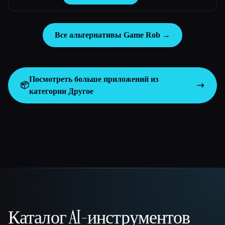
Все альтернативы Game Rob →
Посмотреть больше приложений из
📦
категории
Другое
Каталог AI-инструментов
That AI Collection