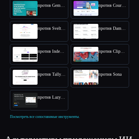
против Gemma Guard
против Coursebox
против SvelteLaunch
против Damn Good Tools
против IndexApps
против Clipdrop
против Tally Forms
против Sona
против LazyApply
Посмотреть все сопоставимые инструменты.