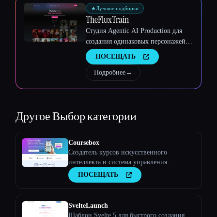
★
Лучшие подборки
TheFluxTrain
Студия Agentic AI Production для
создания одинаковых персонажей,
рабочих процессов и видео
ПОСЕЩАТЬ
Подробнее
→
Другое
Выбор категории
Coursebox
Создатель курсов искусственного
интеллекта и система управления
обучением
ПОСЕЩАТЬ
SvelteLaunch
Шаблон Svelte 5 для быстрого создания