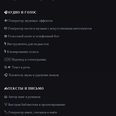
🎧
АУДИО И ГОЛОС
🔊 Генератор звуковых эффектов
🎼 Генератор песен и музыки с искусственным интеллектом
☎️ Голосовой агент и телефонный бот
🎙️ Инструменты для подкастов
🎙️ Клонирование голоса
🇺🇳 Перевод и стенограмма
📝🔉 Текст в речь
🎧 Усилитель звука и удаление вокала
✍️
ТЕКСТЫ И ПИСЬМО
📖 Автор книг и романов
💡 Быстрая библиотека и проектирование
🏷️ Генератор имен, слоганов и имён