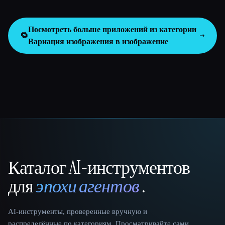
Посмотреть больше приложений из категории
🔁
Вариация изображения в изображение
Каталог AI-инструментов
That AI Collection
для
эпохи агентов
.
AI-инструменты, проверенные вручную и
распределённые по категориям. Просматривайте сами