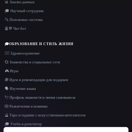
📊 Анализ данных
🎓 Научный сотрудник
🔍 Поисковые системы
🤖💬 Чат-бот
🎓
ОБРАЗОВАНИЕ И СТИЛЬ ЖИЗНИ
👩‍⚕️ Здравоохранение
💞 Знакомства и социальные сети
🎮 Игры
🎁 Идеи и рекомендации для подарков
🗣️ Изучение языка
💘 Профиль знакомств и линия самовывоза
🎲 Развлечения и новинки
🔮 Таро и гадание с искусственным интеллектом
🎓 Учеба и репетитор
ЯЗЫК