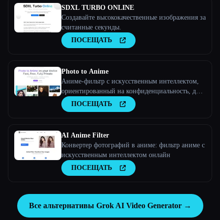
SDXL TURBO ONLINE
Создавайте высококачественные изображения за
считанные секунды.
ПОСЕЩАТЬ
Photo to Anime
Аниме-фильтр с искусственным интеллектом,
ориентированный на конфиденциальность, для
хранителей памяти
ПОСЕЩАТЬ
AI Anime Filter
Конвертер фотографий в аниме: фильтр аниме с
искусственным интеллектом онлайн
ПОСЕЩАТЬ
Все альтернативы Grok AI Video Generator →