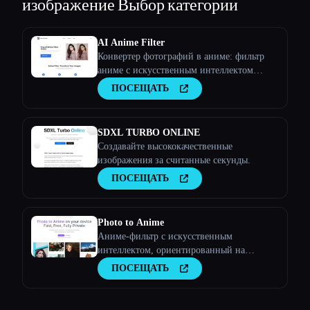
изображение
Выбор категории
AI Anime Filter
Конвертер фотографий в аниме: фильтр
аниме с искусственным интеллектом
онлайн
ПОСЕЩАТЬ
SDXL TURBO ONLINE
Создавайте высококачественные
изображения за считанные секунды.
ПОСЕЩАТЬ
Photo to Anime
Аниме-фильтр с искусственным
интеллектом, ориентированный на
конфиденциальность, для хранителей
ПОСЕЩАТЬ
памяти