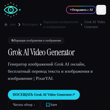
✦
Отправить с AI
Вариация изображения
Grok AI Video
дом
Категории
в изображение
Generator
✍️
🎨
Писатели
Дизайнеры
🔁
Вариация изображения в изображение
Grok AI Video Generator
💻
📈
Разработчики
Маркетологи
Генератор изображений Grok AI онлайн,
🎓
🎬
Студенты
Креаторы
бесплатный перевод текста и изображения в
изображение | PixarYAI.
ПОСЕЩАТЬ
Grok AI Video Generator
↗︎
Блог
Читать обзор ↓︎
Save
Сравнить инструменты