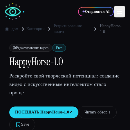
✦
Отправить с AI
Редактирование
HappyHorse-
дом
Категории
видео
1.0
✍️
🎨
Писатели
Дизайнеры
🎬
Редактирование видео
Free
HappyHorse-1.0
💻
📈
Разработчики
Маркетологи
Раскройте свой творческий потенциал: создание
🎓
🎬
Студенты
Креаторы
видео с искусственным интеллектом стало
проще.
ПОСЕЩАТЬ
HappyHorse-1.0
↗︎
Читать обзор ↓︎
Блог
Save
Сравнить инструменты