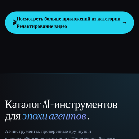
Посмотреть больше приложений из категории
🎬
Редактирование видео
Каталог AI-инструментов
That AI Collection
для
эпохи агентов
.
AI-инструменты, проверенные вручную и
распределённые по категориям. Просматривайте сами