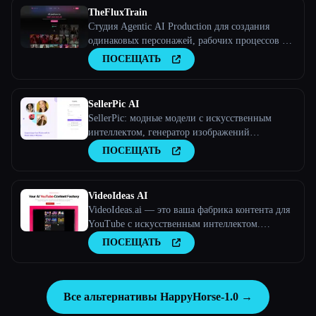
TheFluxTrain
Студия Agentic AI Production для создания
одинаковых персонажей, рабочих процессов и
видео
ПОСЕЩАТЬ
SellerPic AI
SellerPic: модные модели с искусственным
интеллектом, генератор изображений
продуктов и видео
ПОСЕЩАТЬ
VideoIdeas AI
VideoIdeas.ai — это ваша фабрика контента для
YouTube с искусственным интеллектом.
Создавайте полезные для вирусов сценарии,
ПОСЕЩАТЬ
свежие идеи для видео и интересный контент за
считанные минуты.
Все альтернативы HappyHorse-1.0 →