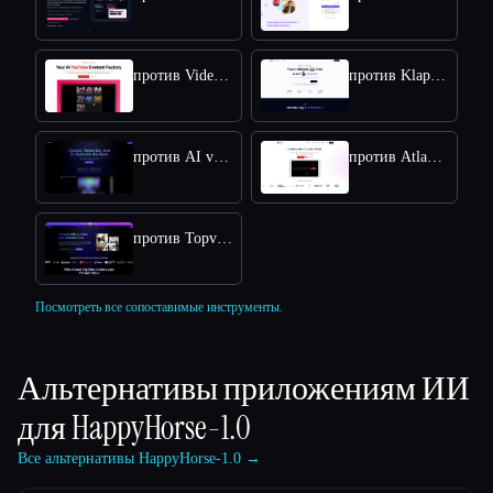
против VideoIdeas AI
против Klap App
против AI video editor
против Atlabs AI
против Topview AI URL to Video
Посмотреть все сопоставимые инструменты.
Альтернативы приложениям ИИ
для
HappyHorse-1.0
Все альтернативы HappyHorse-1.0 →