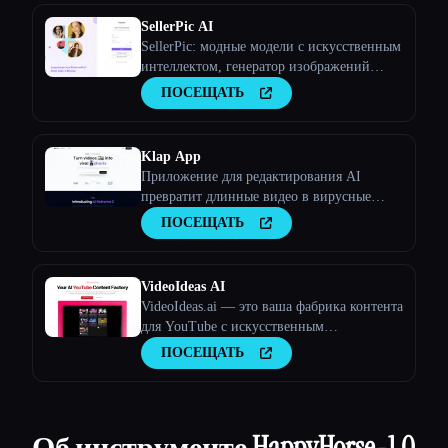
SellerPic AI
SellerPic: модные модели с искусственным
интеллектом, генератор изображений
продуктов и видео
ПОСЕЩАТЬ
Klap App
Приложение для редактирования AI
превратит длинные видео в вирусные
клипы
ПОСЕЩАТЬ
VideoIdeas AI
VideoIdeas.ai — это ваша фабрика контента
для YouTube с искусственным
интеллектом. Создавайте полезные для
ПОСЕЩАТЬ
вирусов сценарии, свежие идеи для видео
и интересный контент за считанные
минуты.
Об инструменте HappyHorse-1.0