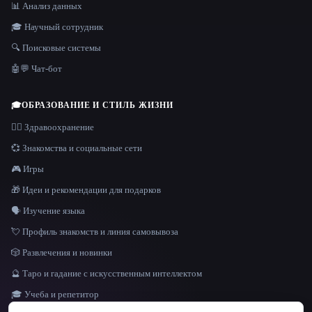
📊 Анализ данных
🎓 Научный сотрудник
🔍 Поисковые системы
🤖💬 Чат-бот
🎓
ОБРАЗОВАНИЕ И СТИЛЬ ЖИЗНИ
👩‍⚕️ Здравоохранение
💞 Знакомства и социальные сети
🎮 Игры
🎁 Идеи и рекомендации для подарков
🗣️ Изучение языка
💘 Профиль знакомств и линия самовывоза
🎲 Развлечения и новинки
🔮 Таро и гадание с искусственным интеллектом
🎓 Учеба и репетитор
ЯЗЫК