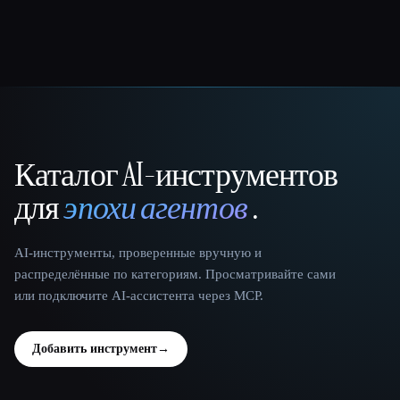
Каталог AI-инструментов
That AI Collection
для
эпохи агентов
.
AI-инструменты, проверенные вручную и
распределённые по категориям. Просматривайте сами
или подключите AI-ассистента через MCP.
Добавить инструмент
→