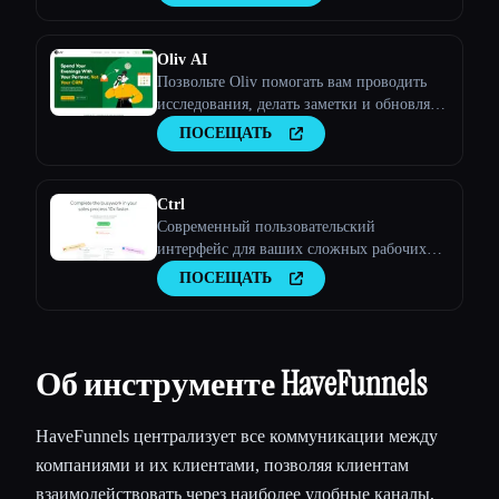
викторин.
Oliv AI
Позвольте Oliv помогать вам проводить
исследования, делать заметки и обновлять
CRM после каждого звонка, чтобы вы
ПОСЕЩАТЬ
могли сосредоточиться на победном
разговоре!
Ctrl
Современный пользовательский
интерфейс для ваших сложных рабочих
процессов CRM
ПОСЕЩАТЬ
Об инструменте HaveFunnels
HaveFunnels централизует все коммуникации между
компаниями и их клиентами, позволяя клиентам
взаимодействовать через наиболее удобные каналы,