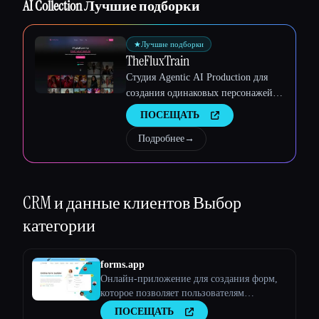
AI Collection Лучшие подборки
Esc
★
Лучшие подборки
TheFluxTrain
Студия Agentic AI Production для
создания одинаковых персонажей,
рабочих процессов и видео
ПОСЕЩАТЬ
Подробнее
→
CRM и данные клиентов
Выбор
категории
forms.app
Онлайн-приложение для создания форм,
которое позволяет пользователям
создавать любые типы форм, опросов и
ПОСЕЩАТЬ