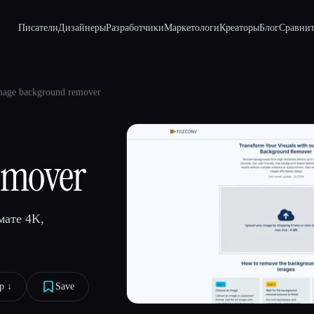
Писатели
Дизайнеры
Разработчики
Маркетологи
Креаторы
Блог
Сравнит
mage background remover
emover
мате 4K,
 ↓︎
Save