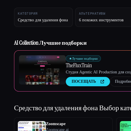
КАТЕГОРИЯ
АЛЬТЕРНАТИВЫ
Средство для удаления фона
6 похожих инструментов
Esc
AI Collection Лучшие подборки
★
Лучшие подборки
TheFluxTrain
Студия Agentic AI Production для с
ПОСЕЩАТЬ
Подробн
Средство для удаления фона
Выбор кат
Zoomscape
Zoomscape.ai