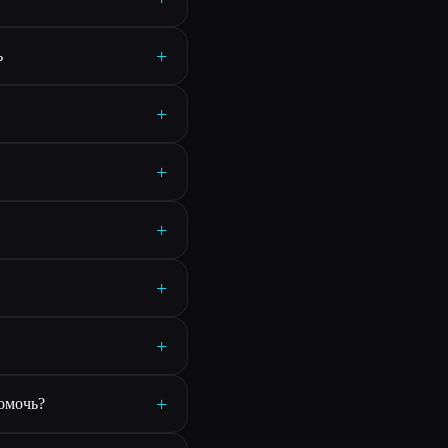
+
ь
+
+
+
+
+
+
помочь?