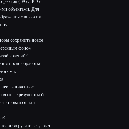
орматов (JPG, JPEG,
кими объектами. Для
ображения с высоким
оном.
чтобы сохранить новое
озрачным фоном.
 изображений?
ения после обработки —
енными.
bg
 неограниченное
твенные результаты без
истрироваться или
нт?
ние и загрузите результат