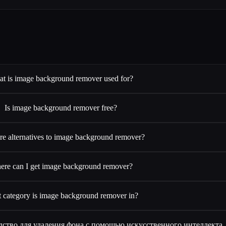
t is image background remover used for?
Is image background remover free?
re alternatives to image background remover?
re can I get image background remover?
 category is image background remover in?
едство для удаления фона с помощью искусственного интеллекта