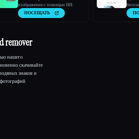
изображения с помощью ИИ.
беспла
Pixian
ПОСЕЩАТЬ
П
d remover
щью нашего
гновенно скачивайте
водяных знаков и
 фотографий