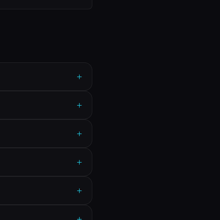
+
+
+
+
+
+