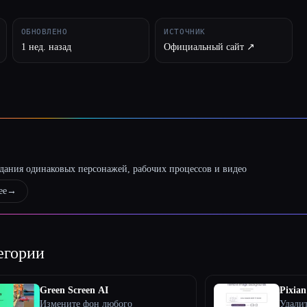
ОБНОВЛЕНО
ИСТОЧНИК
1 нед. назад
Официальный сайт ↗︎
оздания одинаковых персонажей, рабочих процессов и видео
ее
→
егории
Green Screen AI
Pixian
Измените фон любого
Удали