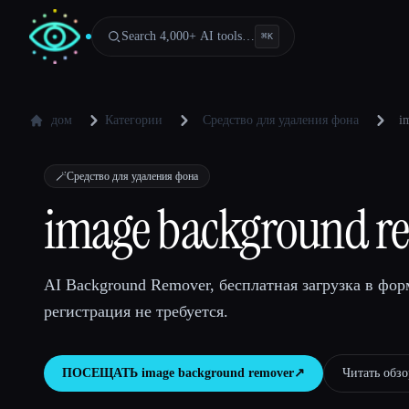
Search 4,000+ AI tools…
⌘
K
дом
Категории
Средство для удаления фона
i
🪄
Средство для удаления фона
image background r
AI Background Remover, бесплатная загрузка в фор
регистрация не требуется.
ПОСЕЩАТЬ
image background remover
↗︎
Читать обзор