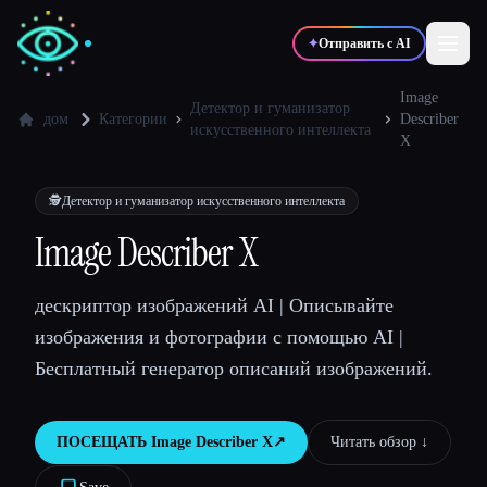
✦
Отправить с AI
Image
Детектор и гуманизатор
дом
Категории
Describer
искусственного интеллекта
X
✍️
🎨
Писатели
Дизайнеры
🕵️
Детектор и гуманизатор искусственного интеллекта
💻
📈
Разработчики
Маркетологи
Image Describer X
дескриптор изображений AI | Описывайте
🎓
🎬
Студенты
Креаторы
изображения и фотографии с помощью AI |
Бесплатный генератор описаний изображений.
Блог
ПОСЕЩАТЬ
Image Describer X
↗︎
Читать обзор ↓︎
Сравнить инструменты