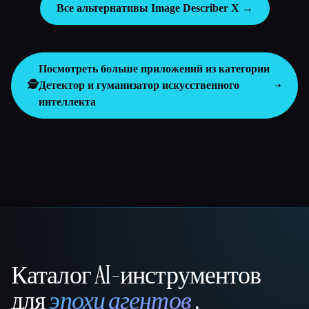
Все альтернативы Image Describer X →
Посмотреть больше приложений из категории
🕵️
Детектор и гуманизатор искусственного
интеллекта
Каталог AI-инструментов
That AI Collection
для
эпохи агентов
.