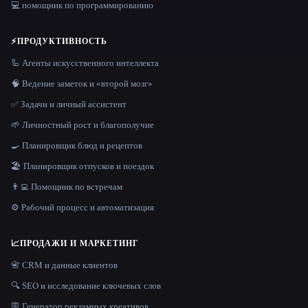
💻 помощник по программированию
⚡
ПРОДУКТИВНОСТЬ
🦾 Агенты искусственного интеллекта
🧠 Ведение заметок и «второй мозг»
✅ Задачи и личный ассистент
🌱 Личностный рост и благополучие
🍳 Планировщик блюд и рецептов
🏖 Планировщик отпусков и поездок
👨‍💻 Помощник по встречам
⚙️ Рабочий процесс и автоматизация
📈
ПРОДАЖИ И МАРКЕТИНГ
📇 CRM и данные клиентов
🔍 SEO и исследование ключевых слов
🪧 Генератор рекламных креативов