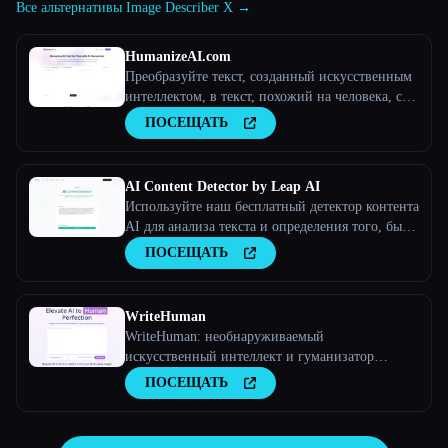
Все альтернативы Image Describer X →
HumanizeAI.com
Преобразуйте текст, созданный искусственным
интеллектом, в текст, похожий на человека, с
помощью Humanize
ПОСЕЩАТЬ
AI Content Detector by Leap AI
Используйте наш бесплатный детектор контента
AI для анализа текста и определения того, был
ли он создан искусственным интеллектом или
ПОСЕЩАТЬ
нет. Инструмент AI Checker, 100% бесплатный
и навсегда.
WriteHuman
WriteHuman: необнаруживаемый
искусственный интеллект и гуманизатор
искусственного интеллекта
ПОСЕЩАТЬ