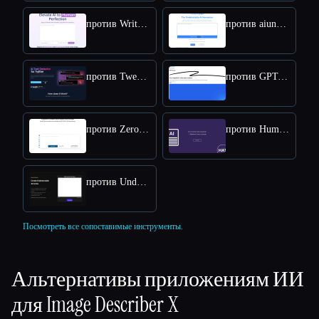
против WriteHuman
против aiundetect
против Tweet Detective
против GPT-Zero
против ZeroGPT
против Humanize AI Text
против Undetectable AI
Посмотреть все сопоставимые инструменты.
Альтернативы приложениям ИИ
для
Image Describer X