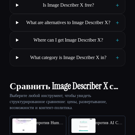
+
Is Image Describer X free?
+
What are alternatives to Image Describer X?
+
Where can I get Image Describer X?
+
What category is Image Describer X in?
Сравнить Image Describer X с…
Выберите любой инструмент, чтобы увидеть
структурированное сравнение: цены, развертывание,
возможности и контент-политика.
против HumanizeAI.com
против AI Content Detector by Leap AI