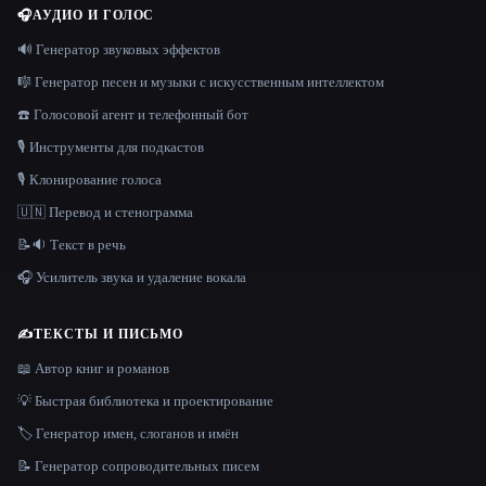
🎧
АУДИО И ГОЛОС
🔊 Генератор звуковых эффектов
🎼 Генератор песен и музыки с искусственным интеллектом
☎️ Голосовой агент и телефонный бот
🎙️ Инструменты для подкастов
🎙️ Клонирование голоса
🇺🇳 Перевод и стенограмма
📝🔉 Текст в речь
🎧 Усилитель звука и удаление вокала
✍️
ТЕКСТЫ И ПИСЬМО
📖 Автор книг и романов
💡 Быстрая библиотека и проектирование
🏷️ Генератор имен, слоганов и имён
📝 Генератор сопроводительных писем