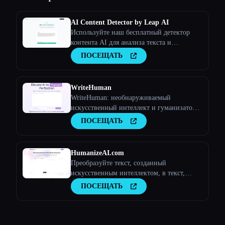
AI Content Detector by Leap AI
Используйте наш бесплатный детектор
контента AI для анализа текста и
определения того, был ли он создан
ПОСЕЩАТЬ
искусственным интеллектом или нет.
Инструмент AI Checker, 100% бесплатный
и навсегда.
WriteHuman
WriteHuman: необнаруживаемый
искусственный интеллект и гуманизатор
искусственного интеллекта
ПОСЕЩАТЬ
HumanizeAI.com
Преобразуйте текст, созданный
искусственным интеллектом, в текст,
похожий на человека, с помощью
ПОСЕЩАТЬ
Humanize