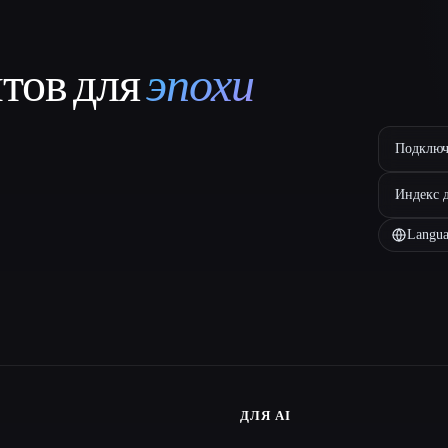
нтов для
эпохи
Подключ
Индекс 
Langua
ДЛЯ AI