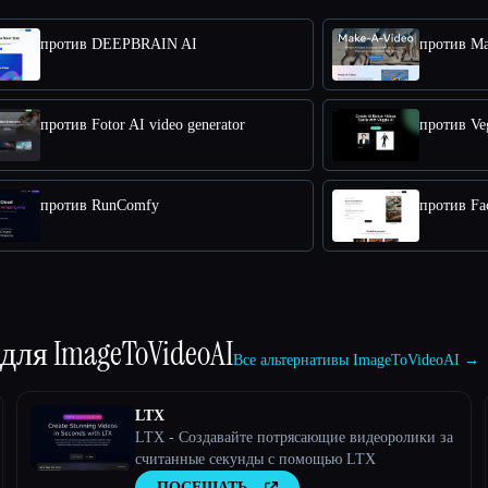
против DEEPBRAIN AI
против Ma
против Fotor AI video generator
против RunComfy
против Fac
 для
ImageToVideoAI
Все альтернативы ImageToVideoAI →
LTX
LTX - Создавайте потрясающие видеоролики за
считанные секунды с помощью LTX
ПОСЕЩАТЬ