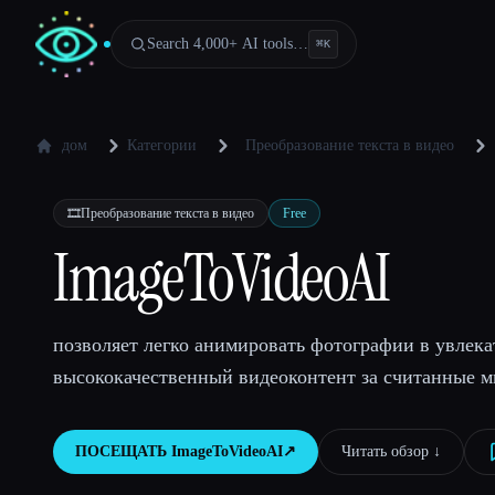
Search 4,000+ AI tools…
⌘
K
дом
Категории
Преобразование текста в видео
🎞️
Преобразование текста в видео
Free
ImageToVideoAI
позволяет легко анимировать фотографии в увлек
высококачественный видеоконтент за считанные м
ПОСЕЩАТЬ
ImageToVideoAI
↗︎
Читать обзор ↓︎