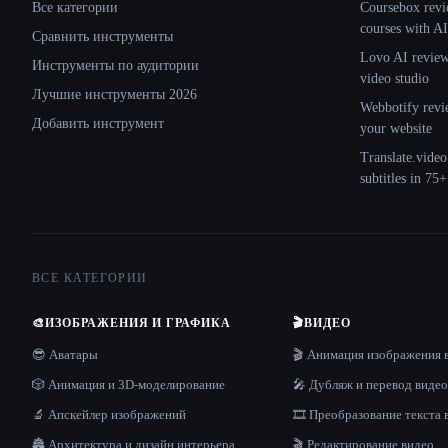
Все категории
Coursebox revi
courses with AI
Сравнить инструменты
Lovo AI review:
Инструменты по аудитории
video studio
Лучшие инструменты 2026
Webbotify revi
Добавить инструмент
your website
Translate.video
subtitles in 75
ВСЕ КАТЕГОРИИ
🎨
ИЗОБРАЖЕНИЯ И ГРАФИКА
🎬
ВИДЕО
😎 Аватары
🎬 Анимация изображения 
🎲 Анимация и 3D-моделирование
🎤 Дубляж и перевод видео
🔬 Апскейлер изображений
🎞️ Преобразование текста 
🏯 Архитектура и дизайн интерьера
🎬 Редактирование видео