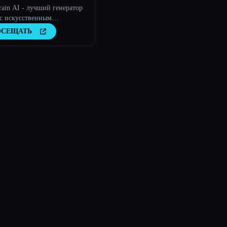
ain AI - лучший генератор
 с искусственным
ектом из текста
ОСЕЩАТЬ