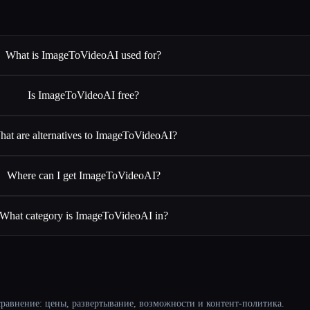
What is ImageToVideoAI used for?
Is ImageToVideoAI free?
at are alternatives to ImageToVideoAI?
Where can I get ImageToVideoAI?
What category is ImageToVideoAI in?
равнение: цены, развертывание, возможности и контент-политика.