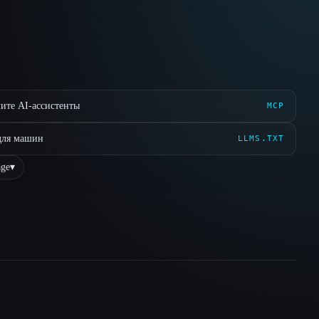
ите AI-ассистенты
MCP
для машин
LLMS.TXT
ge
▾