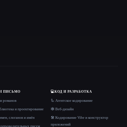
И ПИСЬМО
💻
КОД И РАЗРАБОТКА
 и романов
🦾 Агентское кодирование
блиотека и проектирование
🕸 Веб-дизайн
имен, слоганов и имён
🛠️ Кодирование Vibe и конструктор
приложений
 сопроводительных писем