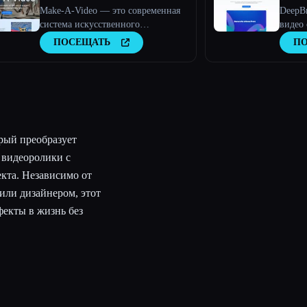
Make-A-Video — это современная
DeepBr
система искусственного
видео
интеллекта, которая генерирует
интелл
ПОСЕЩАТЬ
П
видео из текста.
рый преобразует
 видеоролики с
кта. Независимо от
 или дизайнером, этот
фекты в жизнь без