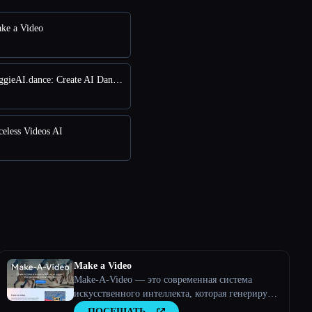
ke a Video
против VeggieAI.dance: Create AI Dance Videos with Veggie AI Free Online
eless Videos AI
Make a Video
Make-A-Video — это современная система
искусственного интеллекта, которая генерирует
видео из текста.
ПОСЕЩАТЬ