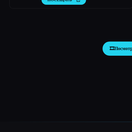
🎞️
Посмотр