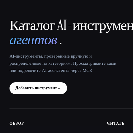
Каталог AI-инструме
That AI Collection
агентов
.
AI-инструменты, проверенные вручную и
распределённые по категориям. Просматривайте сами
или подключите AI-ассистента через MCP.
Добавить инструмент
→
ОБЗОР
ЧИТАТЬ
Site navigation