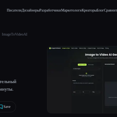
Писатели
Дизайнеры
Разработчики
Маркетологи
Креаторы
Блог
Сравнит
ImageToVideoAI
ательный
инуты.
Save