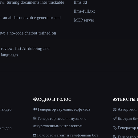
ew: turning documents into trackable
llms.txt
llms-full.txt
 an all-in-one voice generator and
MCP server
ew: a no-code chatbot trained on
 review: fast AI dubbing and
+ languages
🎧
АУДИО И ГОЛОС
✍️
ТЕКСТЫ 
в видео
🔊 Генератор звуковых эффектов
📖 Автор книг
🎼 Генератор песен и музыки с
💡 Быстрая би
искусственным интеллектом
в видео
🏷️ Генератор 
☎️ Голосовой агент и телефонный бот
📝 Генератор