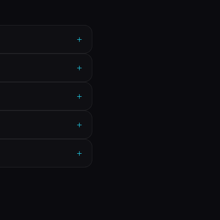
+
+
+
+
+