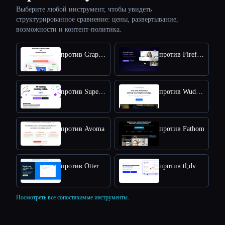
Выберите любой инструмент, чтобы увидеть
структурированное сравнение: цены, развертывание,
возможности и контент-политика.
против Graphic AI
против Fireflies
против Supernormal
против Wudpecker
против Avoma
против Fathom
против Otter
против tl;dv
Посмотреть все сопоставимые инструменты.