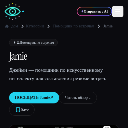
✦
Отправить с AI
дом
Категории
Помощник по встречам
Jamie
✍️
🎨
Писатели
Дизайнеры
👨‍💻
Помощник по встречам
Jamie
💻
📈
Разработчики
Маркетологи
Джейми — помощник по искусственному
интеллекту для составления резюме встреч.
🎓
🎬
Студенты
Креаторы
ПОСЕЩАТЬ
Jamie
↗︎
Читать обзор ↓︎
Save
Блог
Сравнить инструменты