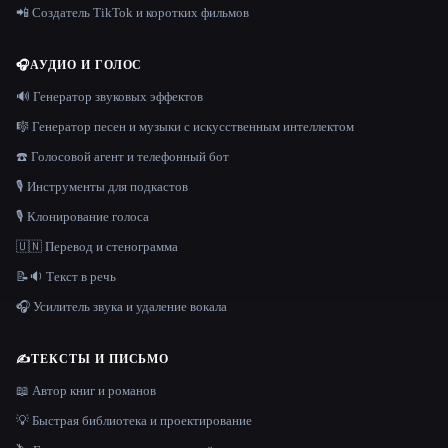
📲 Создатель TikTok и коротких фильмов
🎧
АУДИО И ГОЛОС
🔊 Генератор звуковых эффектов
🎼 Генератор песен и музыки с искусственным интеллектом
☎️ Голосовой агент и телефонный бот
🎙️ Инструменты для подкастов
🎙️ Клонирование голоса
🇺🇳 Перевод и стенограмма
📝🔉 Текст в речь
🎧 Усилитель звука и удаление вокала
✍️
ТЕКСТЫ И ПИСЬМО
📖 Автор книг и романов
💡 Быстрая библиотека и проектирование