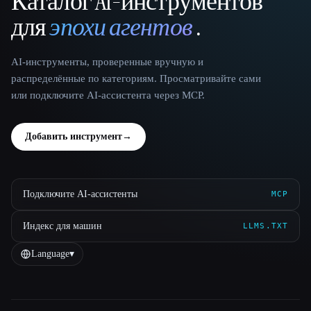
Каталог AI-инструментов
That AI Collection
для
эпохи агентов
.
AI-инструменты, проверенные вручную и
распределённые по категориям. Просматривайте сами
или подключите AI-ассистента через MCP.
Добавить инструмент
→
Подключите AI-ассистенты
MCP
Индекс для машин
LLMS.TXT
Language
▾