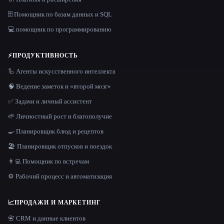
🗄️ Помощник по базам данных и SQL
💻 помощник по программированию
⚡
ПРОДУКТИВНОСТЬ
🦾 Агенты искусственного интеллекта
🧠 Ведение заметок и «второй мозг»
✅ Задачи и личный ассистент
🌱 Личностный рост и благополучие
🍳 Планировщик блюд и рецептов
🏖 Планировщик отпусков и поездок
👨‍💻 Помощник по встречам
⚙️ Рабочий процесс и автоматизация
📈
ПРОДАЖИ И МАРКЕТИНГ
📇 CRM и данные клиентов