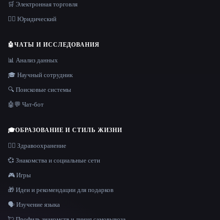
🛒 Электронная торговля
👩‍⚖️ Юридический
🤖
ЧАТЫ И ИССЛЕДОВАНИЯ
📊 Анализ данных
🎓 Научный сотрудник
🔍 Поисковые системы
🤖💬 Чат-бот
🎓
ОБРАЗОВАНИЕ И СТИЛЬ ЖИЗНИ
👩‍⚕️ Здравоохранение
💞 Знакомства и социальные сети
🎮 Игры
🎁 Идеи и рекомендации для подарков
🗣️ Изучение языка
💘 Профиль знакомств и линия самовывоза