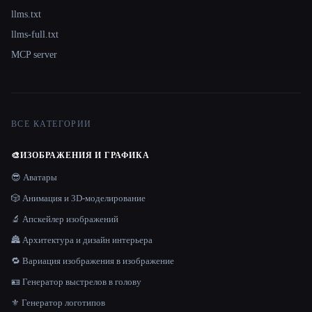
llms.txt
llms-full.txt
MCP server
ВСЕ КАТЕГОРИИ
🎨
ИЗОБРАЖЕНИЯ И ГРАФИКА
😎 Аватары
🎲 Анимация и 3D-моделирование
🔬 Апскейлер изображений
🏯 Архитектура и дизайн интерьера
🔁 Вариация изображения в изображение
🪪 Генератор выстрелов в голову
⚜️ Генератор логотипов