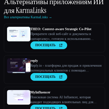
Альтернативы приложениям ИИ
для
KarmaLinks
Все альтернативы KarmaLinks →
THEO: Context-aware Strategic Co-Pilot
Превратите свой веб-сайт и документы в
«шпаргалку», готовую к использованию
искусственного интеллекта, и ваш помощник
ПОСЕЩАТЬ
по искусственному интеллекту станет
стратегическим партнером
reply
Reply.io - платформа для продаж и привлечения
потенциальных клиентов с помощью
искусственного интеллекта
ПОСЕЩАТЬ
MyInfluencer
Поисковая система AI Influencer, которая
находит подходящих влиятельных лиц для
любого бизнеса
ПОСЕЩАТЬ