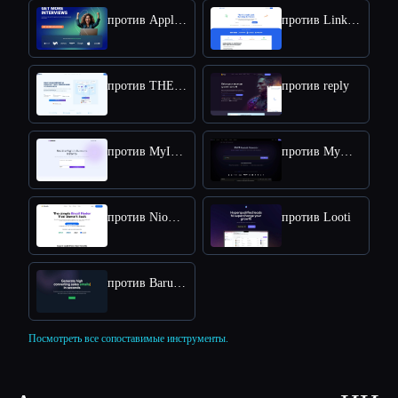
против ApplyPass
против LinkDR
против THEO: Context-aware Strategic Co-Pilot
против reply
против MyInfluencer
против MyMap.AI Swot Analysis Generator
против NioLeads
против Looti
против BaruaAI
Посмотреть все сопоставимые инструменты.