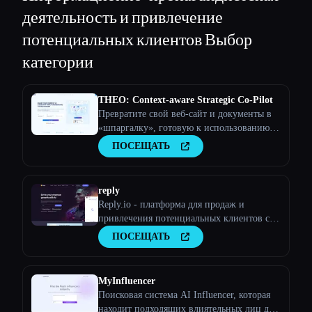
деятельность и привлечение
потенциальных клиентов
Выбор
категории
THEO: Context-aware Strategic Co-Pilot
Превратите свой веб-сайт и документы в
«шпаргалку», готовую к использованию
искусственного интеллекта, и ваш
ПОСЕЩАТЬ
помощник по искусственному интеллекту
станет стратегическим партнером
reply
Reply.io - платформа для продаж и
привлечения потенциальных клиентов с
помощью искусственного интеллекта
ПОСЕЩАТЬ
MyInfluencer
Поисковая система AI Influencer, которая
находит подходящих влиятельных лиц для