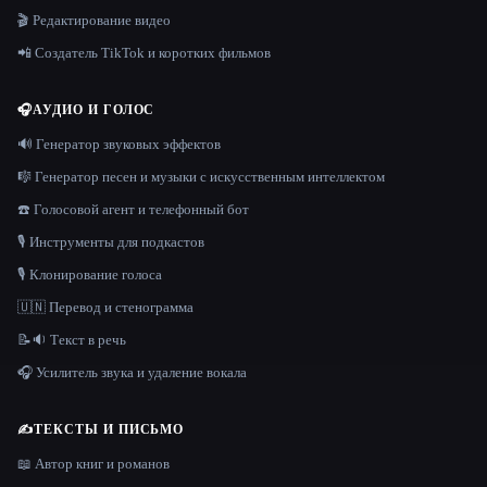
🎬 Редактирование видео
📲 Создатель TikTok и коротких фильмов
🎧
АУДИО И ГОЛОС
🔊 Генератор звуковых эффектов
🎼 Генератор песен и музыки с искусственным интеллектом
☎️ Голосовой агент и телефонный бот
🎙️ Инструменты для подкастов
🎙️ Клонирование голоса
🇺🇳 Перевод и стенограмма
📝🔉 Текст в речь
🎧 Усилитель звука и удаление вокала
✍️
ТЕКСТЫ И ПИСЬМО
📖 Автор книг и романов