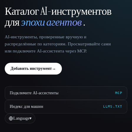
Каталог AI-инструментов
That AI Collection
для
эпохи агентов
.
AI-инструменты, проверенные вручную и
распределённые по категориям. Просматривайте сами
или подключите AI-ассистента через MCP.
Добавить инструмент
→
Подключите AI-ассистенты
MCP
Индекс для машин
LLMS.TXT
Language
▾