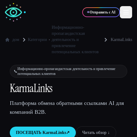
✦
Отправить с AI
Информационно-
пропагандистская
дом
Категории
деятельность и
KarmaLinks
✍️
🎨
Писатели
Дизайнеры
привлечение
потенциальных клиентов
💻
📈
Разработчики
Маркетологи
Информационно-пропагандистская деятельность и привлечение
📞
потенциальных клиентов
KarmaLinks
🎓
🎬
Студенты
Креаторы
Платформа обмена обратными ссылками AI для
компаний B2B.
Блог
ПОСЕЩАТЬ
KarmaLinks
↗︎
Читать обзор ↓︎
Сравнить инструменты