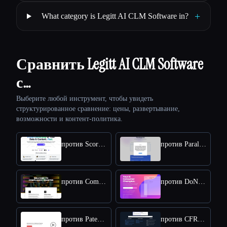
+
What category is Legitt AI CLM Software in?
Сравнить Legitt AI CLM Software
с…
Выберите любой инструмент, чтобы увидеть
структурированное сравнение: цены, развертывание,
возможности и контент-политика.
против ScoreDetect
против Paralegal AI
против Compliance Quarter
против DoNotPay
против PatentPal
против CFRexplorer