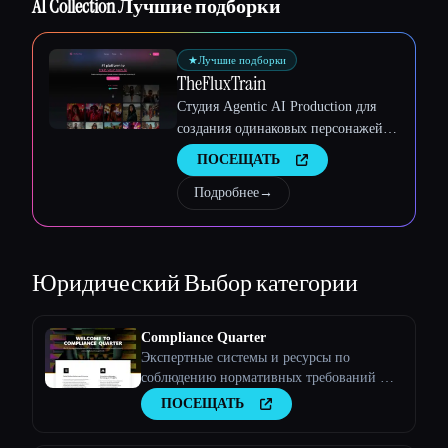
AI Collection Лучшие подборки
Esc
★
Лучшие подборки
TheFluxTrain
Студия Agentic AI Production для
создания одинаковых персонажей,
рабочих процессов и видео
ПОСЕЩАТЬ
Подробнее
→
Юридический
Выбор категории
Compliance Quarter
Экспертные системы и ресурсы по
соблюдению нормативных требований —
квартал соответствия нормативным
ПОСЕЩАТЬ
требованиям