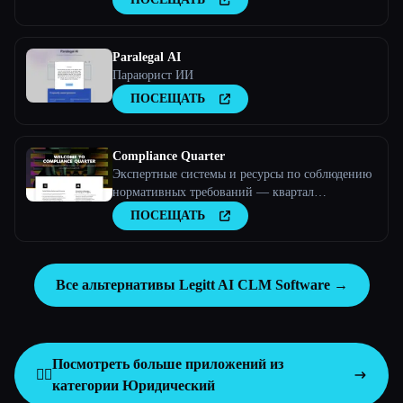
Paralegal AI
Параюрист ИИ
ПОСЕЩАТЬ
Compliance Quarter
Экспертные системы и ресурсы по соблюдению
нормативных требований — квартал
соответствия нормативным требованиям
ПОСЕЩАТЬ
Все альтернативы Legitt AI CLM Software →
Посмотреть больше приложений из
👩‍⚖️
категории
Юридический