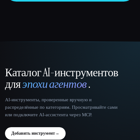
Каталог AI-инструментов
That AI Collection
для
эпохи агентов
.
AI-инструменты, проверенные вручную и
распределённые по категориям. Просматривайте сами
или подключите AI-ассистента через MCP.
Добавить инструмент
→