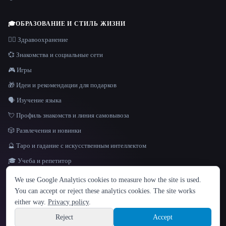
🎓
ОБРАЗОВАНИЕ И СТИЛЬ ЖИЗНИ
👩‍⚕️ Здравоохранение
💞 Знакомства и социальные сети
🎮 Игры
🎁 Идеи и рекомендации для подарков
🗣️ Изучение языка
💘 Профиль знакомств и линия самовывоза
🎲 Развлечения и новинки
🔮 Таро и гадание с искусственным интеллектом
🎓 Учеба и репетитор
ЯЗЫК
We use Google Analytics cookies to measure how the site is used.
English
español
Français
Русский
简体中文
You can accept or reject these analytics cookies. The site works
Hindi
either way.
Privacy policy
.
© 2026 That AI Collection. Все права защищены.
·
Условия предоставления услуг
·
Site information
политика конфиденциальности
·
·
Built with Metatron ★
Reject
Accept
build de3d624c
Sign up