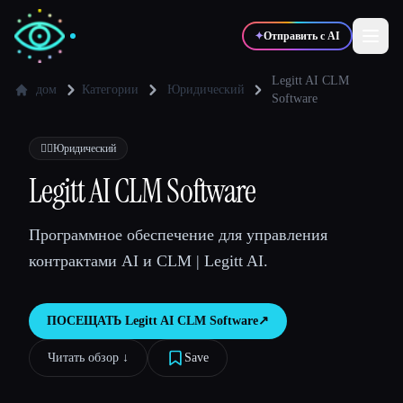
✦
Отправить с AI
Legitt AI CLM
дом
Категории
Юридический
Software
✍️
🎨
Писатели
Дизайнеры
👩‍⚖️
Юридический
Legitt AI CLM Software
💻
📈
Разработчики
Маркетологи
Программное обеспечение для управления
🎓
🎬
Студенты
Креаторы
контрактами AI и CLM | Legitt AI.
ПОСЕЩАТЬ
Legitt AI CLM Software
↗︎
Блог
Читать обзор ↓︎
Save
Сравнить инструменты