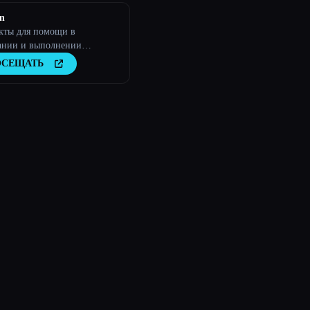
n
кты для помощи в
ании и выполнении
них заданий
ОСЕЩАТЬ