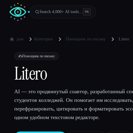
Search 4,000+ AI tools…
⌘
K
дом
Категории
Помощник по письму
Litero
✍️
Помощник по письму
Litero
AI — это продвинутый соавтор, разработанный сп
студентов колледжей. Он помогает им исследовать,
перефразировать, цитировать и форматировать эссе
одном удобном текстовом редакторе.