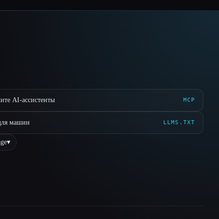
ите AI-ассистенты
MCP
для машин
LLMS.TXT
ge
▾