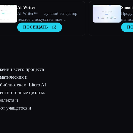
AI-Writer
Smodi
AI Writer™ — лучший генератор
Проду
текстов с искусственным
напис
интеллектом, обещанный.
домаш
ПОСЕЩАТЬ
П
жении всего процесса
мматических и
иблиотекам, Litero AI
центно точные цитаты.
ллекта и
от учащегося и