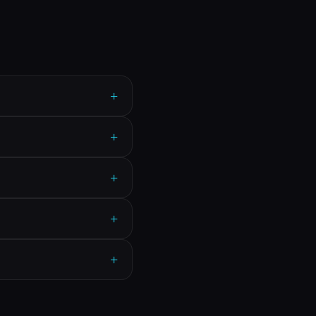
+
+
+
+
+