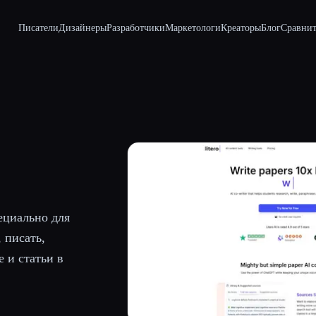
Писатели
Дизайнеры
Разработчики
Маркетологи
Креаторы
Блог
Сравнит
ециально для
 писать,
 и статьи в