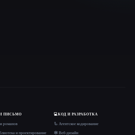
И ПИСЬМО
💻
КОД И РАЗРАБОТКА
 и романов
🦾 Агентское кодирование
блиотека и проектирование
🕸 Веб-дизайн