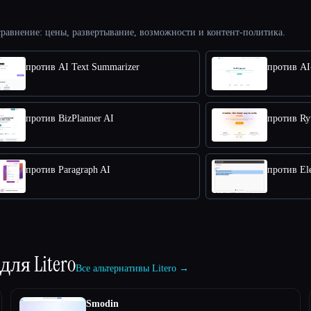
равнение: цены, развертывание, возможности и контент-политика.
против AI Text Summarizer
против AI
против BizPlanner AI
против Ry
против Paragraph AI
против El
 для
Litero
Все альтернативы Litero →
Smodin