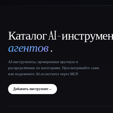
Каталог AI-инструме
That AI Collection
агентов
.
AI-инструменты, проверенные вручную и
распределённые по категориям. Просматривайте сами
или подключите AI-ассистента через MCP.
Добавить инструмент
→