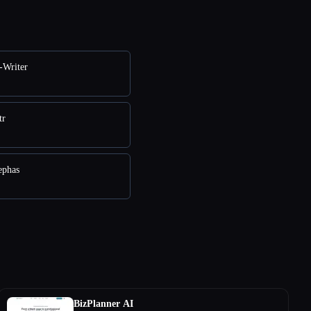
-Writer
tr
ephas
BizPlanner AI