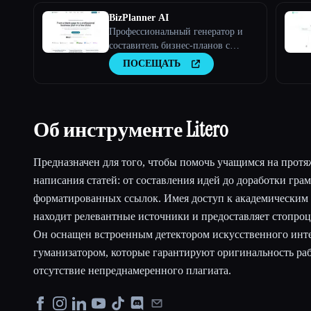
BizPlanner AI
Профессиональный генератор и
составитель бизнес-планов с
искусственным интеллектом
ПОСЕЩАТЬ
Об инструменте Litero
Предназначен для того, чтобы помочь учащимся на протя
написания статей: от составления идей до доработки гра
форматированных ссылок. Имея доступ к академическим б
находит релевантные источники и предоставляет стопро
Он оснащен встроенным детектором искусственного инте
гуманизатором, которые гарантируют оригинальность раб
отсутствие непреднамеренного плагиата.