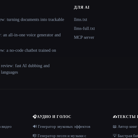
ДЛЯ AI
ew: turning documents into trackable
llms.txt
llms-full.txt
 an all-in-one voice generator and
MCP server
ew: a no-code chatbot trained on
 review: fast AI dubbing and
+ languages
🎧
АУДИО И ГОЛОС
✍️
ТЕКСТЫ 
в видео
🔊 Генератор звуковых эффектов
📖 Автор книг
🎼 Генератор песен и музыки с
💡 Быстрая би