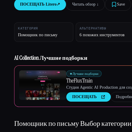
ПОСЕЩАТЬ
Litero
↗︎
Читать обзор ↓︎
Save
Esc
КАТЕГОРИЯ
АЛЬТЕРНАТИВЫ
Помощник по письму
6 похожих инструментов
AI Collection Лучшие подборки
★
Лучшие подборки
TheFluxTrain
Студия Agentic AI Production для с
ПОСЕЩАТЬ
Подробн
Помощник по письму
Выбор категории